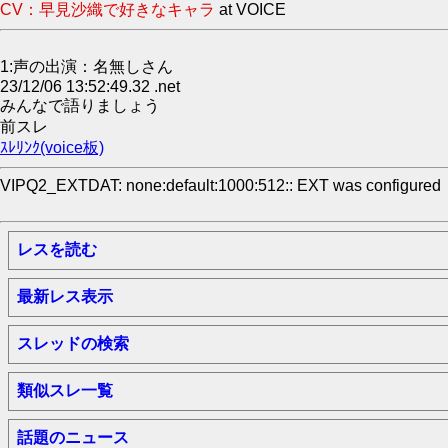
CV：早見沙織で好きなキャラ
at VOICE
1:声の出演：名無しさん
23/12/06 13:52:49.32 .net
みんなで語りましょう
前スレ
ｽﾚﾘﾝｸ(voice板)
VIPQ2_EXTDAT: none:default:1000:512:: EXT was configured
レスを読む
最新レス表示
スレッドの検索
類似スレ一覧
話題のニュース