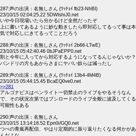
287:声の出演：名無しさん (ﾜｯﾁｮｲ fb23-NhBI)
23/10/15 02:04:25.22 5DWIshiJ0.net
いや今日現場いたら分かるけど全然だったぞ
上に書いてあるように妙な動きしたら即対応してるって事は本
気で対応しにきてるってことだろう
288:声の出演：名無しさん (ﾜｯﾁｮｲ 2b66-LTwE)
23/10/15 05:42:40.46 0bJPaEPP0.net
割と今年に入ってから対応するようになってるんじゃないか？
バンドリの方もあからさまにヤバい奴らは減ったし
289:声の出演：名無しさん (ﾜｯﾁｮｲ 13b4-4M4B)
23/10/15 05:44:15.45 BcaEQ0ve0.net
>>281
アルゴナビスはペンライト一切禁止のライブをやるそうなん
で、その状況次第ではブシロードのライブ全般に波及してくる
可能性もある
290:声の出演：名無しさん
23/10/15 13:14:18.52 Epn0i/GQ0.net
つべの青嵐再配信、やはり定期的に振り返りたくなる何かがあ
んだよな