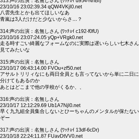
313:声の出演：名無しさん (ﾜｯﾁｮｲ d954-NhBI)
23/10/16 23:02:39.34 qQW4VKjl0.net
八雲先生とかも出てほしいなあ
青嵐は3人だけだと少ないからさ…？
314:声の出演：名無しさん (ﾜｯﾁｮｲ c192-f0fU)
23/10/16 23:07:24.05 yQp+VRgk0.net
走る時すごい綺麗なフォームなのに実際は遅いらしい七木さん
見てみたいな
315:声の出演：名無しさん
23/10/17 06:43:14.00 FVOu+zf50.net
アサルトリリィなにも両日全員とも言ってないから単に二日に
分けてもあるのか
あとはどこまで他の学校がくるか、、
316:声の出演：名無しさん
23/10/17 12:12:29.69 Ub1A7Njl0.net
早く九九組全員集合しないとひーちゃんのメンタルが保たない
ぞー
317:声の出演：名無しさん (ﾜｯﾁｮｲ 13df-6cDr)
23/10/18 22:24:11.87 FUavDtVV0.net