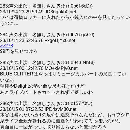
283:声の出演：名無しさん (ﾜｯﾁｮｲ 0b6f-6cDr)
23/10/14 23:29:59.49 JD36gukh0.net
ワイは荷物ロッカーに入れたから小銭入れの中を見せたってい
うのに…
284:声の出演：名無しさん (ﾜｯﾁｮｲ fb76-gAQJ)
23/10/14 23:52:46.76 +xgoUjYx0.net
>>278
99円を見せつけろ
285:声の出演：名無しさん (ﾜｯﾁｮｲ d943-NhBI)
23/10/15 00:12:42.70 MO+kMPjv0.net
BLUE GLITTERはやっぱりミュージカルパートの尺長くてい
いなあ
聖翔やDelightの勢い命な尺も好きだけど
あとライブパートもカットされずで嬉しいわ
286:声の出演：名無しさん (ﾜｯﾁｮｲ c157-f0fU)
23/10/15 01:07:22.53 lPD4svM30.net
木谷は暴れたいだけの厄介は迷惑そうなんだけど、もうブシロ
系ライブ全般が暴れるのに最適と思われてるっぽいのがな
真面目に一回がっつり取り締まらないと無理だろう