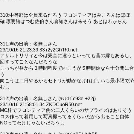
310:中等部は全員来るだろう フロンティアはみころんはほぼ
確 凛明館はつむ佐伯さん倉知さんは来そう あとはわからん
311:声の出演：名無しさん
23/10/16 21:23:39.33 r2y2Gt7R0.net
アサルトリリィと今は完全に違うといっても昔の縁もあるし、
回すってことなんだろうな
こっちが昼から３時間程度で向こうが５時開始なら十分間に合
う
向こうは二日やるからセトリが動かなければリハも最小限で済
むし
312:声の出演：名無しさん (ﾜｯﾁｮｲ c93e-+22j)
23/10/16 21:58:01.34 ZKDCuoR50.net
MC枠でフロンティア例の二人くらいのサプライズはありそう
コス作って着用して写真撮ってるくらいだから出ること自体
NGってわけじゃないだろうし