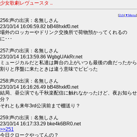
少女歌劇レヴュースタ ..
[
2ch
|
▼Menu
]
256:声の出演：名無しさん
23/10/14 16:06:59.82 bB48hxkf0.net
場外のロッカーやドリンク交換所で荷物預かってくれるの
に･･･
257:声の出演：名無しさん
23/10/14 16:13:59.86 WgbgUAkRr.net
ミュージカルだと私達は舞台の上がいつも最後の曲だったから
割りと序盤に来たときは違う意味でビビった
258:声の出演：名無しさん
23/10/14 16:16:26.49 bB48hxkf0.net
結局、昼公演でも千秋楽配信に触れなかったけど、夜お知らせ
分？
それとも来年3rd公演前まで棚送り？
259:声の出演：名無しさん
23/10/14 16:17:33.29 bke4k6BR0.net
>>251
今日クロークやってんの？