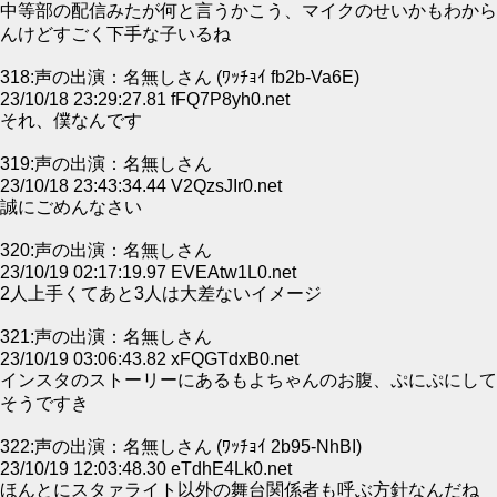
中等部の配信みたが何と言うかこう、マイクのせいかもわから
んけどすごく下手な子いるね
318:声の出演：名無しさん (ﾜｯﾁｮｲ fb2b-Va6E)
23/10/18 23:29:27.81 fFQ7P8yh0.net
それ、僕なんです
319:声の出演：名無しさん
23/10/18 23:43:34.44 V2QzsJIr0.net
誠にごめんなさい
320:声の出演：名無しさん
23/10/19 02:17:19.97 EVEAtw1L0.net
2人上手くてあと3人は大差ないイメージ
321:声の出演：名無しさん
23/10/19 03:06:43.82 xFQGTdxB0.net
インスタのストーリーにあるもよちゃんのお腹、ぷにぷにして
そうですき
322:声の出演：名無しさん (ﾜｯﾁｮｲ 2b95-NhBI)
23/10/19 12:03:48.30 eTdhE4Lk0.net
ほんとにスタァライト以外の舞台関係者も呼ぶ方針なんだね