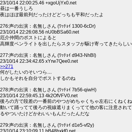
23/10/14 22:00:25.46 +xgoUjYx0.net
昼は一番うしろ
夜はほぼ最前列だったけどどっちも平和だったよ
276:声の出演：名無しさん (ﾜｯﾁｮｲ 1300-6cDr)
23/10/14 22:26:08.56 nU0bBSa60.net
厄介仲間のポストによると
高輝度ペンライトを出したらスタッフが駆け寄ってきたらしい
277:声の出演：名無しさん (ﾜｯﾁｮｲ d943-NhBI)
23/10/14 22:34:42.65 xYrw7Qee0.net
>>271
何がしたいのそいつら…
しかもそれを自分でポストするのね
278:声の出演：名無しさん (ﾜｯﾁｮｲ 7b56-qiwH)
23/10/14 22:59:45.13 4k2OfVFV0.net
後ろの方で段差の一番前のやつがめちゃくちゃ左右にくねくね
動いて踊ってて後ろの視線遮りまくってて他の客に注意されて
るやついたけどかわいいもんだったんだな
279:声の出演：名無しさん (ﾜｯﾁｮｲ d1e5-vf2y)
23/10/14 23:10:09.11 bB48hxkf0.net