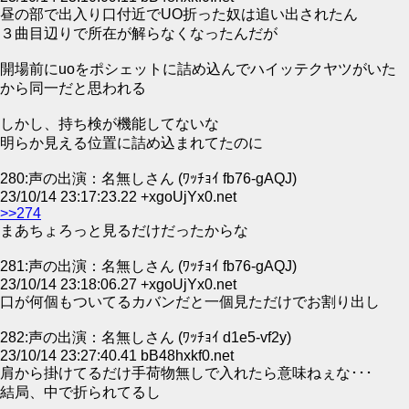
昼の部で出入り口付近でUO折った奴は追い出されたん
３曲目辺りで所在が解らなくなったんだが
開場前にuoをポシェットに詰め込んでハイッテクヤツがいた
から同一だと思われる
しかし、持ち検が機能してないな
明らか見える位置に詰め込まれてたのに
280:声の出演：名無しさん (ﾜｯﾁｮｲ fb76-gAQJ)
23/10/14 23:17:23.22 +xgoUjYx0.net
>>274
まあちょろっと見るだけだったからな
281:声の出演：名無しさん (ﾜｯﾁｮｲ fb76-gAQJ)
23/10/14 23:18:06.27 +xgoUjYx0.net
口が何個もついてるカバンだと一個見ただけでお割り出し
282:声の出演：名無しさん (ﾜｯﾁｮｲ d1e5-vf2y)
23/10/14 23:27:40.41 bB48hxkf0.net
肩から掛けてるだけ手荷物無しで入れたら意味ねぇな･･･
結局、中で折られてるし