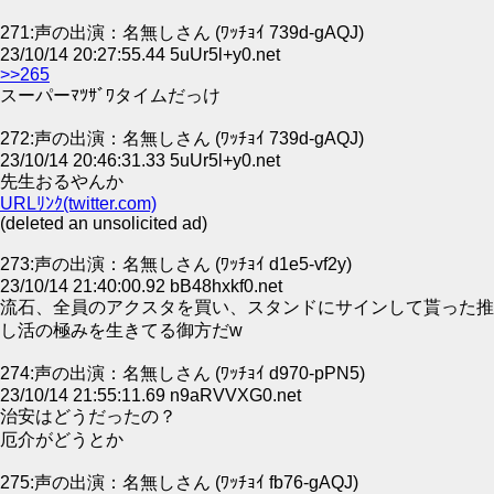
271:声の出演：名無しさん (ﾜｯﾁｮｲ 739d-gAQJ)
23/10/14 20:27:55.44 5uUr5l+y0.net
>>265
スーパーﾏﾂｻﾞﾜタイムだっけ
272:声の出演：名無しさん (ﾜｯﾁｮｲ 739d-gAQJ)
23/10/14 20:46:31.33 5uUr5l+y0.net
先生おるやんか
URLﾘﾝｸ(twitter.com)
(deleted an unsolicited ad)
273:声の出演：名無しさん (ﾜｯﾁｮｲ d1e5-vf2y)
23/10/14 21:40:00.92 bB48hxkf0.net
流石、全員のアクスタを買い、スタンドにサインして貰った推
し活の極みを生きてる御方だw
274:声の出演：名無しさん (ﾜｯﾁｮｲ d970-pPN5)
23/10/14 21:55:11.69 n9aRVVXG0.net
治安はどうだったの？
厄介がどうとか
275:声の出演：名無しさん (ﾜｯﾁｮｲ fb76-gAQJ)