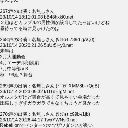
なんなん
267:声の出演：名無しさん
23/10/14 18:11:01.08 bB48hxkf0.net
２組ほどカップルの男性側が該当してたっぽいけどね
昼待ってる時に見かけたのは
268:声の出演：名無しさん (ﾜｯﾁｮｲ 739d-gAQJ)
23/10/14 20:20:21.26 5uUr5l+y0.net
来年は
2月大運動会
4月エーデル朗読劇
7月中等部＃3
秋 99組？舞台
269:声の出演：名無しさん (ﾄﾞｺｸﾞﾛ MM8b-+QqB)
23/10/14 20:23:09.32 k1fTdErgM.net
オルスタだけど舞台が高くて見やすい会場だった
圧縮しすぎずガラガラでもなくちょうど良かった
270:声の出演：名無しさん (ﾜｯﾁｮｲ c99b-/1jb)
23/10/14 20:26:44.17 TwxYWNsl0.net
Rebellionでセンターのマツザワダンスが良い