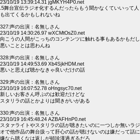
23/10/19 13:39:14.31 jgMKYH4P0.net
.5舞台宣伝ラジオ化するんだったらもう聞かなくていいって人
も出てくるかもしれないね
327:声の出演：名無しさん
23/10/19 14:30:26.97 wXCMtOsZ0.net
向こうの人間がこっちのコンテンツに触れる事もあるかもだし
悪いこととは思わんね
328:声の出演：名無しさん
23/10/19 14:49:53.69 Xb4SjkHDM.net
悪いと思えば聴かなきゃ良いだけの話
329:声の出演：名無しさん
23/10/19 16:07:52.78 oHngsyc70.net
新しいお客さん呼ぶのは歓迎だけどな
スタリラの話とかよりは聞きがいがある
330:声の出演：名無しさん
23/10/19 16:45:48.24 AZBAFHnP0.net
スタァライトやスタリラの話が聴きたいのに一つしか無いラジ
オで他作品の舞台扱って肝心の話が聴けないのは嫌だって話に
嫌なら聴くなは返しが頓珍漢過ぎるだろ