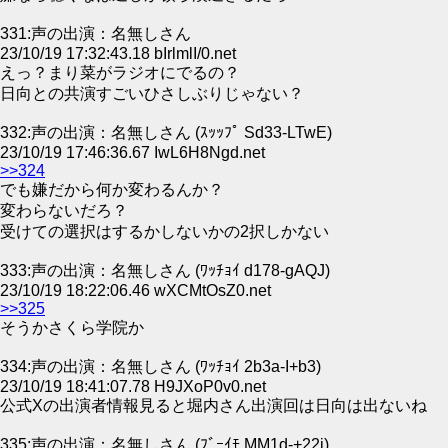
331:声の出演：名無しさん
23/10/19 17:32:43.18 bIrlmlI/0.net
えっ？まり菜がラジオにでるの？
日向との共演すごいひさしぶりじゃない？
332:声の出演：名無しさん (ｽｯｯﾌﾟ Sd33-LTwE)
23/10/19 17:46:36.67 IwL6H8Ngd.net
>>324
でも嫌だから何か変わるんか？
変わらないだろ？
受けての選択はするかしないかの2択しかない
333:声の出演：名無しさん (ﾜｯﾁｮｲ d178-gAQJ)
23/10/19 18:22:06.46 wXCMtOsZ0.net
>>325
そうかさくら学院か
334:声の出演：名無しさん (ﾜｯﾁｮｲ 2b3a-I+b3)
23/10/19 18:41:07.78 H9JXoP0v0.net
公式Xの出演者情報見ると堀内さん出演回は日向は出ないね
335:声の出演：名無しさん (ﾌﾞｰｲﾓ MM1d-+22j)