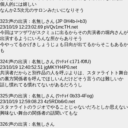
個人的には嬉しい
なんか2.5次元のサロンみたいになりそう
323:声の出演：名無しさん (JP 0H4b-I+b3)
23/10/19 12:23:02.69 pVQv1mcTH.net
今回はマツザワがスクミュに出るからその共演者の堀内さんが
出演するようにいろんな所からありそう
今やってるかげきしょうじょも日向が出てるからそこもあるか
も
324:声の出演：名無しさん (ﾜｯﾁｮｲ c171-f0fU)
23/10/19 12:40:52.51 jgMKYH4P0.net
共演者だからと別作品の人を呼ぶよりは、スタァライトト舞台
の裏方関係者を呼んでほしいんだけどそう言うのは難しいか
話し慣れてる慣れてないがあるだろうし
325:声の出演：名無しさん (ﾜｯﾁｮｲ 0b33-4Fog)
23/10/19 12:59:08.23 4z5RDb6r0.net
スタァライトのラジオでやることじゃないだろとしか思えない
興味ない舞台の関係者の話聞いてもな
326:声の出演：名無しさん