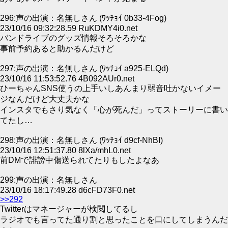
296:声の出演：名無しさん (ﾜｯﾁｮｲ 0b33-4Fog)
23/10/16 09:32:28.59 RuKDMY4i0.net
バンドライブのグッズ情報そろそろかな
事前予約あると助かるんだけど
297:声の出演：名無しさん (ﾜｯﾁｮｲ a925-ELQd)
23/10/16 11:53:52.76 4B092AUr0.net
ひーちゃんSNS使うの上手いしあんまり弱音吐かないイメー
ジなんだけど大丈夫かな
インスタでもさり気なく「心が死んだ」ってストーリーに書い
てたし…
298:声の出演：名無しさん (ﾜｯﾁｮｲ d9cf-NhBI)
23/10/16 12:51:37.80 8lXa/mhL0.net
前DMで誹謗中傷送られてたりもしたよなあ
299:声の出演：名無しさん
23/10/16 18:17:49.28 d6cFD73F0.net
>>292
Twitterはマネージャーが検閲してるし
ラジオでも言ってた通り割と思ったことを口にしてしまうんだ