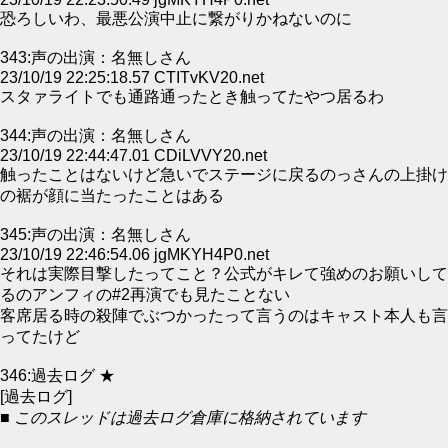
恐ろしいわ、最悪公演中止に繋がりかねないのに
343:声の出演：名無しさん
23/10/19 22:25:18.57 CTITvKV20.net
スタァライトでも通路通ったとき触ってたやつ居るわ
344:声の出演：名無しさん
23/10/19 22:44:47.01 CDiLVVY20.net
触ったことはないけど急いでステージに戻るのっさんの上掛け
の裾が顔に当たったことはある
345:声の出演：名無しさん
23/10/19 22:46:54.06 jgMKYH4P0.net
それは実際目撃したってこと？公式がキレて強めのお願いして
るのアンフィの#2再演でも見たことない
客席居る時の殺陣でぶつかったって言うのはキャスト本人も言
ってたけど
346:過去ログ ★
[過去ログ]
■ このスレッドは過去ログ倉庫に格納されています