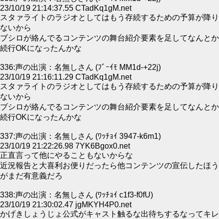
23/10/19 21:14:37.55 CTadKq1gM.net
スタァライトのラジオとしてはもう存続するための予算が降り
ないから
ブシロが絡んでるコンテンツの舞台紹介要素を足してなんとか
続行OKになったんかな
336:声の出演：名無しさん (ﾌﾞｰｲﾓ MM1d-+22j)
23/10/19 21:16:11.29 CTadKq1gM.net
スタァライトのラジオとしてはもう存続するための予算が降り
ないから
ブシロが絡んでるコンテンツの舞台紹介要素を足してなんとか
続行OKになったんかな
337:声の出演：名無しさん (ﾜｯﾁｮｲ 3947-k6m1)
23/10/19 21:22:26.98 7YK6Bgox0.net
正直言って他にやることもないからな
近況報告と大喜利お便りだったら他コンテンツの宣伝したほう
がまだ有意義だろ
338:声の出演：名無しさん (ﾜｯﾁｮｲ c1f3-f0fU)
23/10/19 21:30:02.47 jgMKYH4P0.net
かげきしょうじょ公式がキャスト触るな出待ちするなってキレ