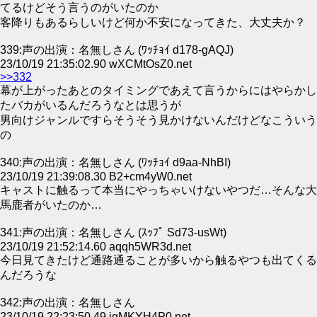
てるけどそう言うのがいたのか
客降りもあるらしいけど何か不安になってきた、大丈夫か？
339:声の出演：名無しさん (ﾜｯﾁｮｲ d178-gAQJ)
23/10/19 21:35:02.90 wXCMtOsZ0.net
>>332
幕が上がったあとのタイミングであえて言うからにはやらかし
たバカがいるんだろうなとは思うが
男向けジャンルですらそうそう見かけないんだけどなこういう
の
340:声の出演：名無しさん (ﾜｯﾁｮｲ d9aa-NhBI)
23/10/19 21:39:08.30 B2+cm4yW0.net
キャストに触るって本当にやっちゃいけないやつだ…そんな大
馬鹿者がいたのか…
341:声の出演：名無しさん (ｽｯﾌﾟ Sd73-usWt)
23/10/19 21:52:14.60 aqqh5WR3d.net
今日見てきたけど通路通ることが多いから触るやつも出てくる
んだろうな
342:声の出演：名無しさん
23/10/19 22:23:50.49 jgMKYH4P0.net