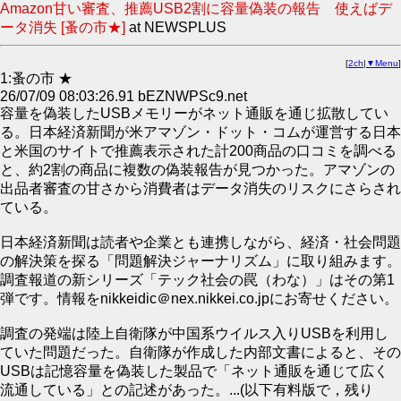
Amazon甘い審査、推薦USB2割に容量偽装の報告 使えばデ
ータ消失 [蚤の市★]
at NEWSPLUS
[
2ch
|
▼Menu
]
1:蚤の市 ★
26/07/09 08:03:26.91 bEZNWPSc9.net
容量を偽装したUSBメモリーがネット通販を通じ拡散してい
る。日本経済新聞が米アマゾン・ドット・コムが運営する日本
と米国のサイトで推薦表示された計200商品の口コミを調べる
と、約2割の商品に複数の偽装報告が見つかった。アマゾンの
出品者審査の甘さから消費者はデータ消失のリスクにさらされ
ている。
日本経済新聞は読者や企業とも連携しながら、経済・社会問題
の解決策を探る「問題解決ジャーナリズム」に取り組みます。
調査報道の新シリーズ「テック社会の罠（わな）」はその第1
弾です。情報をnikkeidic＠nex.nikkei.co.jpにお寄せください。
調査の発端は陸上自衛隊が中国系ウイルス入りUSBを利用し
ていた問題だった。自衛隊が作成した内部文書によると、その
USBは記憶容量を偽装した製品で「ネット通販を通じて広く
流通している」との記述があった。...(以下有料版で，残り