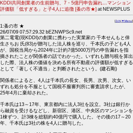
KDDI共同創業者の生前贈与、7・5億円申告漏れ…マンション
評価額「低すぎる」と子4人に追徴 [蚤の市★]
at NEWSPLUS
[
2ch
|
▼Menu
]
1:蚤の市 ★
26/07/09 07:57:29.32 bEZNWPSc9.net
第二電電(現KDDI)の創業に携わった実業家の 千本せんもと倖
生さちお 氏(83)が贈与した法人株を巡り、千本氏の子ども4人
が、国税当局から2024年に計約7億5000万円の申告漏れを指
摘されたことが関係者の話でわかった。いずれも贈与税を算出
した際、法人株の価値を決める所有不動産の評価額が低すぎる
として「著しく不適当」と判断されたという。(建石剛)
関係者によると、4人は千本氏の長女、長男、次男、次女。い
ずれも処分を不服として国税不服審判所に審査請求したが、
25年4月に棄却された。
千本氏は13～17年、東京都内に法人3社を設立。3社は銀行か
ら融資を受けるなどし、新宿区、港区、中央区のマンションを
1棟ずつ、計3棟を総額約40億円で購入した。その後の17～20
年、千本氏は3社の株を4人に贈与した。