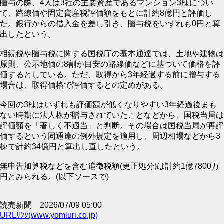
贈与の際、4人は3社の主要資産であるマンション3棟につい
て、路線価や固定資産税評価額をもとに計約8億円と評価し
た。銀行からの借入金を差し引き、贈与税をいずれも0円と算
出したという。
相続税や贈与税に関する国税庁の基本通達では、土地や建物は
原則、公示地価の8割が目安の路線価などに基づいて価格を評
価するとしている。ただ、取得から3年経過する前に贈与する
場合は、取得価格で評価するとの定めがある。
今回の3棟はいずれも評価額が低くなりやすい3年経過後まも
ない時期に法人株が贈与されていたことなどから、国税当局は
評価額を「著しく不適当」と判断。その場合は国税当局が再評
価するという同通達の例外規定を適用し、周辺相場などから3
棟で計約34億円と算出し直したという。
無申告加算税などを含む追徴税額(更正処分)は計約1億7800万
円とみられる。(以下ソースで)
読売新聞 2026/07/09 05:00
URLﾘﾝｸ(www.yomiuri.co.jp)