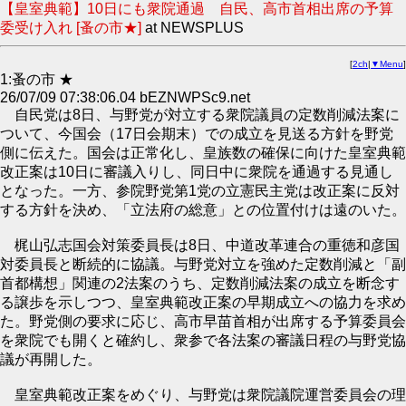
【皇室典範】10日にも衆院通過 自民、高市首相出席の予算
委受け入れ [蚤の市★]
at NEWSPLUS
[
2ch
|
▼Menu
]
1:蚤の市 ★
26/07/09 07:38:06.04 bEZNWPSc9.net
自民党は8日、与野党が対立する衆院議員の定数削減法案に
ついて、今国会（17日会期末）での成立を見送る方針を野党
側に伝えた。国会は正常化し、皇族数の確保に向けた皇室典範
改正案は10日に審議入りし、同日中に衆院を通過する見通し
となった。一方、参院野党第1党の立憲民主党は改正案に反対
する方針を決め、「立法府の総意」との位置付けは遠のいた。
梶山弘志国会対策委員長は8日、中道改革連合の重徳和彦国
対委員長と断続的に協議。与野党対立を強めた定数削減と「副
首都構想」関連の2法案のうち、定数削減法案の成立を断念す
る譲歩を示しつつ、皇室典範改正案の早期成立への協力を求め
た。野党側の要求に応じ、高市早苗首相が出席する予算委員会
を衆院でも開くと確約し、衆参で各法案の審議日程の与野党協
議が再開した。
皇室典範改正案をめぐり、与野党は衆院議院運営委員会の理