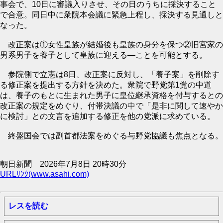
事会で、10日に審議入りさせ、その日のうちに採決すること
で合意。同日中に衆院本会議に緊急上程し、採決する見通しと
なった。
改正案は①女性皇族が結婚後も皇族の身分を保つ②旧宮家の
男系男子を養子として皇族に迎える―ことを可能とする。
参院側で立憲は8日、改正案に反対し、「養子案」を削除す
る修正案を提出する方針を決めた。衆院で野党第1党の中道
は、養子のもとに生まれた男子に皇位継承資格を付与するとの
改正案の規定をめぐり、付帯決議の中で「是非に関して速やか
に検討」との文言を追加する修正を他の党派に求めている。
終盤国会では副首都法案をめぐる与野党協議も焦点となる。
朝日新聞 2026年7月8日 20時30分
URLﾘﾝｸ(www.asahi.com)
レスを読む