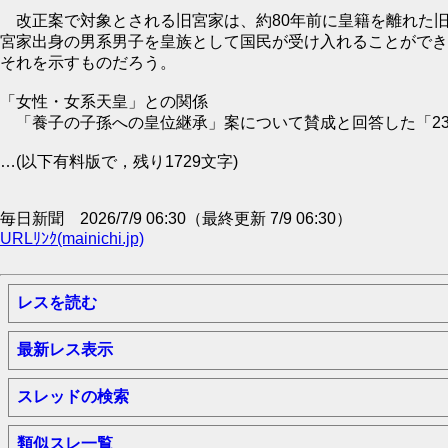
改正案で対象とされる旧宮家は、約80年前に皇籍を離れた旧
宮家出身の男系男子を皇族として国民が受け入れることができ
それを示すものだろう。
「女性・女系天皇」との関係
「養子の子孫への皇位継承」案について賛成と回答した「2
…(以下有料版で，残り1729文字)
毎日新聞 2026/7/9 06:30（最終更新 7/9 06:30）
URLﾘﾝｸ(mainichi.jp)
レスを読む
最新レス表示
スレッドの検索
類似スレ一覧