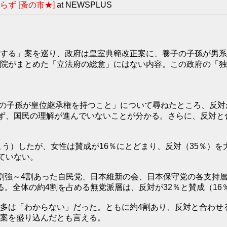
ず [蚤の市★]
at NEWSPLUS
する」案を巡り、政府は皇室典範改正案に、養子の子孫が男系
院がまとめた「立法府の総意」にはない内容。この政府の「独
子の子孫が皇位継承権を持つこと」について尋ねたところ、反対
らず、国民の理解が進んでいないことが分かる。さらに、反対と
う）したが、女性は賛成が16％にとどまり、反対（35％）を
ていない。
割強～4割あった自民党、日本維新の会、日本保守党の各支持
。全体の約4割を占める無党派層は、反対が32％と賛成（16
多は「わからない」だった。ともに約4割あり、反対と合わせ
案を盛り込んだとも言える。