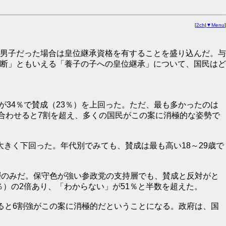
[
2ch
|
▼Menu
]
男子だった場合は皇位継承資格を有することを盛り込んだ。与
断」ともいえる「養子の子への皇位継承」について、国民はど
が34％で賛成（23％）を上回った。ただ、最も多かったのは
合わせると7割を超え、多くの国民がこの案に消極的な姿勢で
大きく下回った。年代別でみても、賛成は最も高い18～29歳で
層のみだ。保守色が強い参政党の支持層でも、賛成と反対がと
％）の2倍あり、「わからない」が51％と半数を超えた。
ると6割強がこの案に消極的だということになる。政府は、国