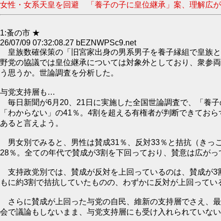
女性・女系天皇を回避 「養子の子に皇位継承」案、理解広がら
1:蚤の市 ★
26/07/09 07:32:08.27 bEZNWPSc9.net
皇族数確保策の「旧宮家出身の男系男子を養子縁組で皇族と
野党の協議では皇位継承については対象外としており、衆参両
う思うか。世論調査を分析した。
与党支持層も…
毎日新聞が6月20、21日に実施した全国世論調査で、「養
「わからない」の41％。4割を超える有権者が判断できてお
あると言えよう。
男女別でみると、男性は賛成31％、反対33％と拮抗（きっこ
28％。全ての年代で賛成が3割を下回っており、賛意は広がっ
支持政党別では、賛成が反対を上回っているのは、賛成が3
もに約3割で拮抗していたものの、わずかに反対が上回っている
さらに賛成が上回った与党の自民、維新の支持層でさえ、最
会で議論もしないまま、与党支持層にも受け入れられていない