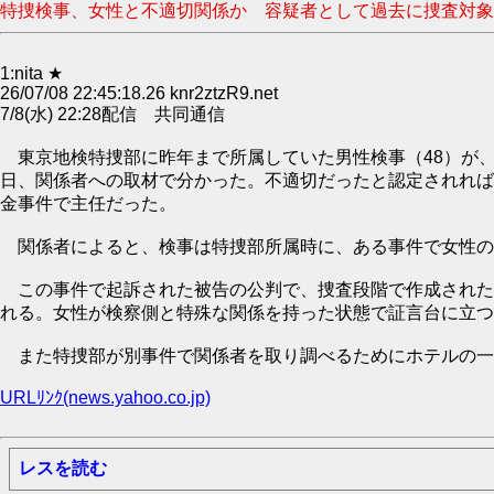
特捜検事、女性と不適切関係か 容疑者として過去に捜査対象 [ni
1:nita ★
26/07/08 22:45:18.26 knr2ztzR9.net
7/8(水) 22:28配信 共同通信
東京地検特捜部に昨年まで所属していた男性検事（48）が、
日、関係者への取材で分かった。不適切だったと認定されれば
金事件で主任だった。
関係者によると、検事は特捜部所属時に、ある事件で女性の
この事件で起訴された被告の公判で、捜査段階で作成された
れる。女性が検察側と特殊な関係を持った状態で証言台に立つ
また特捜部が別事件で関係者を取り調べるためにホテルの一
URLﾘﾝｸ(news.yahoo.co.jp)
レスを読む