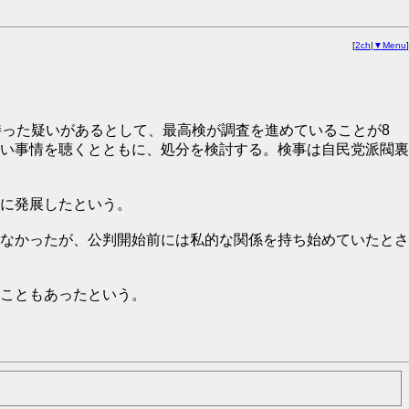
[
2ch
|
▼Menu
]
った疑いがあるとして、最高検が調査を進めていることが8
い事情を聴くとともに、処分を検討する。検事は自民党派閥裏
に発展したという。
なかったが、公判開始前には私的な関係を持ち始めていたとさ
こともあったという。