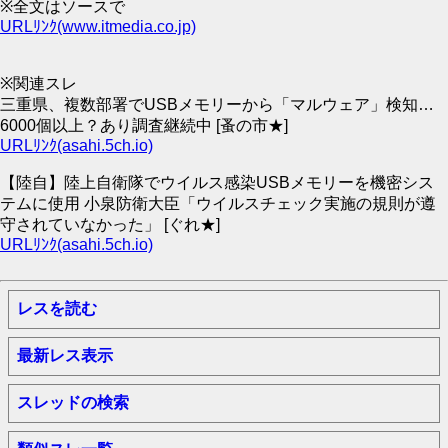
※全文はソースで
URLﾘﾝｸ(www.itmedia.co.jp)
※関連スレ
三重県、複数部署でUSBメモリーから「マルウェア」検知…
6000個以上？あり調査継続中 [蚤の市★]
URLﾘﾝｸ(asahi.5ch.io)
【陸自】陸上自衛隊でウイルス感染USBメモリーを機密シス
テムに使用 小泉防衛大臣「ウイルスチェック実施の規則が遵
守されていなかった」 [ぐれ★]
URLﾘﾝｸ(asahi.5ch.io)
レスを読む
最新レス表示
スレッドの検索