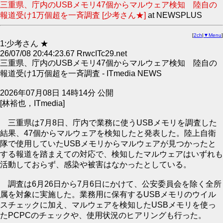
三重県、庁内のUSBメモリ47個からマルウェア検知 陸自の
報道受け1万個超を一斉調査 [少考さん★]
at NEWSPLUS
[
2ch
|
▼Menu
]
1:少考さん ★
26/07/08 20:44:23.67 RrwcITc29.net
三重県、庁内のUSBメモリ47個からマルウェア検知 陸自の
報道受け1万個超を一斉調査 - ITmedia NEWS
2026年07月08日 14時14分 公開
[林裕也，ITmedia]
三重県は7月8日、庁内で業務に使うUSBメモリを調査した
結果、47個からマルウェアを検知したと発表した。陸上自衛
隊で使用していたUSBメモリからマルウェアが見つかったと
する報道を踏まえての対応で、検知したマルウェアはいずれも
活動しておらず、感染や被害はなかったとしている。
調査は6月26日から7月6日にかけて、公安委員会を除く全所
属を対象に実施した。業務用に保有するUSBメモリのウイル
スチェックに加え、マルウェアを検知したUSBメモリを使っ
たPCPCのチェックや、使用状況のヒアリングも行った。