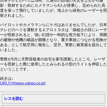
日本テレビのヘリは当時、三浦市の団地の火災を上空から撮
影・取材するためにカメラマンら4人が搭乗し、定められた高
度を保って飛行していましたが、地上から緑色のレーザーを照
射されました。
パイロットやカメラマンらにケガはありませんでしたが、日本
テレビのヘリを運航するエアロトヨタは「操縦士の目にレーザ
ーが照射されると、強い幻惑や一時的な視力低下により、周囲
の建物や他機の確認が困難となり、重大事故につながる危険が
ある」として航空局に報告し、翌月、警察に被害届を提出して
いました。
警察が5月に天野容疑者の自宅を家宅捜索したところ、レーザ
ーを照射した際に使用したとみられる小型のライトを押収した
ということです。
続きは↓
URLﾘﾝｸ(news.yahoo.co.jp)
レスを読む