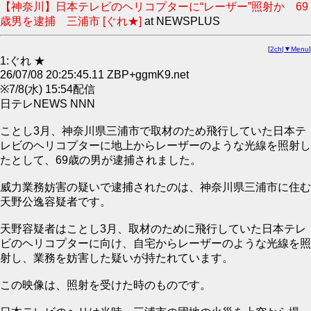
【神奈川】日本テレビのヘリコプターに“レーザー”照射か 69
歳男を逮捕 三浦市 [ぐれ★]
at NEWSPLUS
[
2ch
|
▼Menu
]
1:ぐれ ★
26/07/08 20:25:45.11 ZBP+ggmK9.net
※7/8(水) 15:54配信
日テレNEWS NNN
ことし3月、神奈川県三浦市で取材のため飛行していた日本テ
レビのヘリコプターに地上からレーザーのような光線を照射し
たとして、69歳の男が逮捕されました。
威力業務妨害の疑いで逮捕されたのは、神奈川県三浦市に住む
天野公逸容疑者です。
天野容疑者はことし3月、取材のために飛行していた日本テレ
ビのヘリコプターに向け、自宅からレーザーのような光線を照
射し、業務を妨害した疑いが持たれています。
この映像は、照射を受けた時のものです。