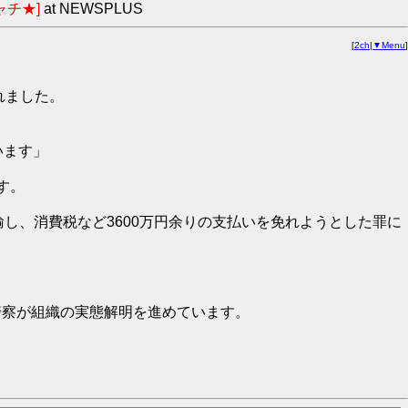
ャチ★]
at NEWSPLUS
[
2ch
|
▼Menu
]
れました。
います」
す。
輸し、消費税など3600万円余りの支払いを免れようとした罪に
警察が組織の実態解明を進めています。