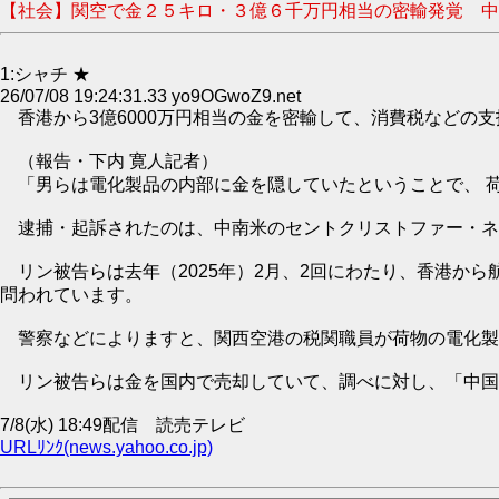
【社会】関空で金２５キロ・３億６千万円相当の密輸発覚 中
1:シャチ ★
26/07/08 19:24:31.33 yo9OGwoZ9.net
香港から3億6000万円相当の金を密輸して、消費税などの
（報告・下内 寛人記者）
「男らは電化製品の内部に金を隠していたということで、 
逮捕・起訴されたのは、中南米のセントクリストファー・ネー
リン被告らは去年（2025年）2月、2回にわたり、香港から航
問われています。
警察などによりますと、関西空港の税関職員が荷物の電化製
リン被告らは金を国内で売却していて、調べに対し、「中国
7/8(水) 18:49配信 読売テレビ
URLﾘﾝｸ(news.yahoo.co.jp)