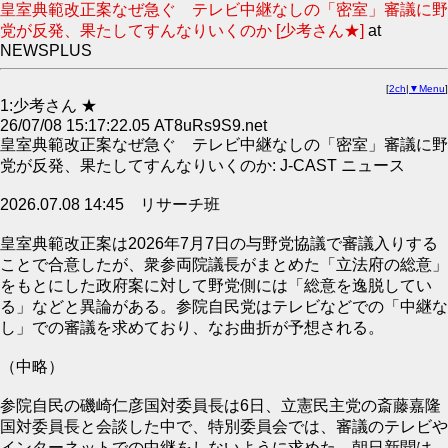
皇室典範改正案なぜ急ぐ テレビ中継なしの「密室」審議に野
党が反発、果たしてすんなりいくのか [少考さん★]
at
NEWSPLUS
[
2ch
|
▼Menu
]
1:少考さん ★
26/07/08 15:17:22.05 AT8uRs9S9.net
皇室典範改正案なぜ急ぐ テレビ中継なしの「密室」審議に野
党が反発、果たしてすんなりいくのか: J-CAST ニュース
2026.07.08 14:45 リサーチ班
皇室典範改正案は2026年7月7日の与野党協議で審議入りする
ことで合意したが、衆参両院議長がまとめた「立法府の総意」
をもとにした政府案に対して野党側には「総意を逸脱してい
る」などと異論がある。参院自民党はテレビなどでの「中継な
し」での審議を求めており、なお曲折が予想される。
（中略）
参院自民の磯崎仁彦国対委員長は6日、立憲民主党の斎藤嘉隆
国対委員長と会談した中で、特別委員会では、審議のテレビや
インターネットでの中継をしないように求めた。朝日新聞は、