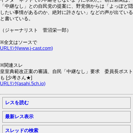
「中継なし」との自民党の提案に、野党側からは「よっぽど隠
したい事情があるのか、絶対に許さない」などの声が出ている
と書いている。
（ジャーナリスト 菅沼栄一郎）
※全文はソースで
URLﾘﾝｸ(www.j-cast.com)
※関連スレ
皇室典範改正案の審議、自民「中継なし」要求 委員長ポスト
も [少考さん★]
URLﾘﾝｸ(asahi.5ch.io)
レスを読む
最新レス表示
スレッドの検索