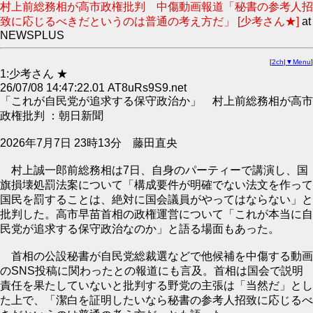
村上前総務相が高市政権批判 中傷動画報道「秘書の参考人招
致に応じるべきだというのは普通の考え方だ」 [少考さん★]
at
NEWSPLUS
[
2ch
|
▼Menu
]
1:少考さん ★
26/07/08 14:47:22.01 AT8uRs9S9.net
「これが自民党が追求する保守政治か」 村上前総務相が高市
政権批判 ：朝日新聞
2026年7月7日 23時13分 藤田直央
村上誠一郎前総務相は7日、自身のパーティーで講演し、国
旗損壊処罰法案について「構成要件が明確でない法文を作って
国民を罰することは、絶対に国会議員がやってはならない」と
批判した。高市早苗首相の政権運営について「これが本当に自
民党が追求する保守政治なのか」と語る場面もあった。
首相の公設秘書が自民党総裁選などで他候補を中傷する動画
のSNS投稿に関わったとの報道にも言及。首相は国会で説明
責任を果たしていないと批判する野党の主張は「当然だ」とし
た上で、「潔白を証明したいなら秘書の参考人招致に応じるべ