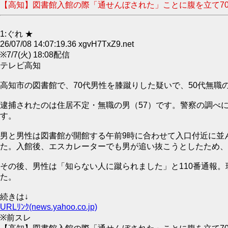
【高知】図書館入館の際「通せんぼされた」ことに腹を立て70
1:ぐれ ★
26/07/08 14:07:19.36 xgvH7TxZ9.net
※7/7(火) 18:08配信
テレビ高知
高知市の図書館で、70代男性を膝蹴りした疑いで、50代無
逮捕されたのは住居不定・無職の男（57）です。警察の調べ
す。
男と男性は図書館が開館する午前9時に合わせて入口付近に並
た。入館後、エスカレーターでも男が追い抜こうとしたため、
その後、男性は「知らない人に蹴られました」と110番通報
た。
続きは↓
URLﾘﾝｸ(news.yahoo.co.jp)
※前スレ