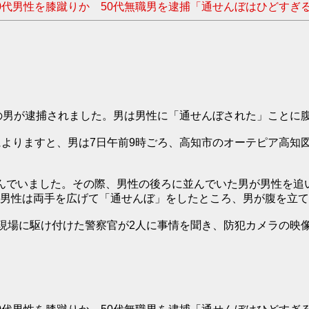
代男性を膝蹴りか 50代無職男を逮捕「通せんぼはひどすぎると
職の男が逮捕されました。男は男性に「通せんぼされた」ことに
によりますと、男は7日午前9時ごろ、高知市のオーテピア高知
んでいました。その際、男性の後ろに並んでいた男が男性を追
男性は両手を広げて「通せんぼ」をしたところ、男が腹を立て
。現場に駆け付けた警察官が2人に事情を聞き、防犯カメラの映