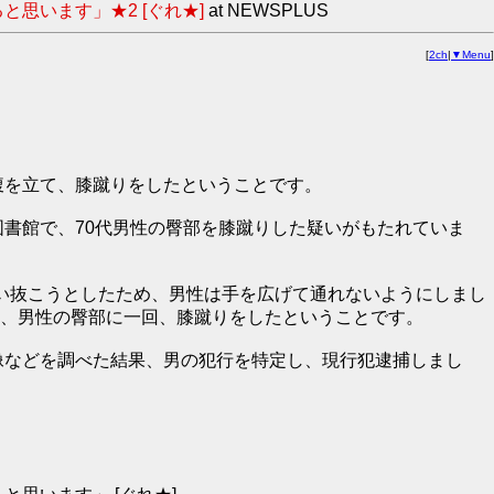
思います」★2 [ぐれ★]
at NEWSPLUS
[
2ch
|
▼Menu
]
腹を立て、膝蹴りをしたということです。
図書館で、70代男性の臀部を膝蹴りした疑いがもたれていま
い抜こうとしたため、男性は手を広げて通れないようにしまし
、男性の臀部に一回、膝蹴りをしたということです。
像などを調べた結果、男の犯行を特定し、現行犯逮捕しまし