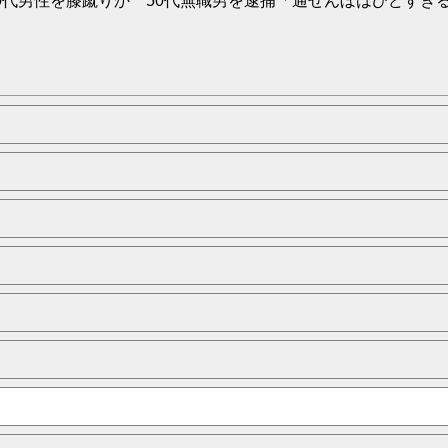
代男性を膝蹴りか 50代無職男を逮捕「通せんぼはひどすぎると