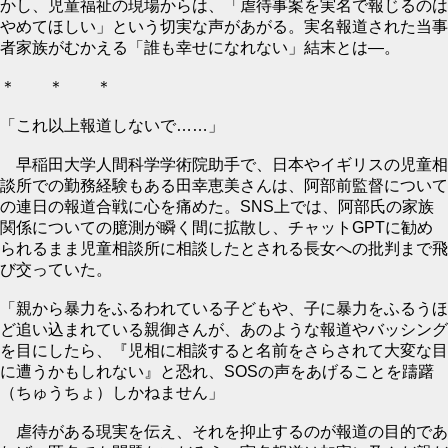
かし、児童福祉の現場からは、「虐待事案を実名で報じるのは
やめてほしい」という切実な声があがる。実名報道された当事
者家族がむかえる「誰も幸せになれない」結末とは―。
＊ ＊ ＊
「これ以上報道しないで……」
早稲田大学人間科学学術院助手で、日本やイギリスの児童相
談所での勤務経験もある田幸恵美さんは、阿部前監督について
の連日の報道合戦に心を痛めた。SNS上では、阿部氏の家族
関係についての臆測が瞬く間に拡散し、チャットGPTに勧め
られるまま児童相談所に相談したとされる長女への批判まで飛
び交っていた。
「親から暴力をふるわれている子どもや、子に暴力をふるうほ
ど追い込まれている親御さんが、あのような報道やバッシング
を目にしたら、『児相に相談すると名前をさらされて大変な目
に遭うかもしれない』と恐れ、SOSの声をあげることを躊躇
（ちゅうちょ）しかねません」
虐待がある現実を伝え、それを抑止するのが報道の目的であ