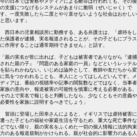
今の日本では警察やメディアによる断罪は行われても、その後
の支援につなげるシステムがあまりに脆弱（ぜいじゃく）で
す。一度失敗したら二度とやり直せないような社会はおかしい
と思います」
西日本の児童相談所に勤務する、ある弁護士は、「虐待をし
た保護者が逮捕、実名報道されることが、その子どもにプラス
に作用することは通常期待できません」と話す。
「親の実名が世に出れば、子どもは被害者でありながら『逮捕
された親の子』『問題のある家庭の一員』などというレッテル
を貼られかねない。いじめは論外として、教師や友だちから変
に気をつかわれることも、本人にとってはしんどいんです。メ
ディアは、番組の視聴率や記事の閲覧数などではなく、当事者
家族の意向や、報道被害の可能性を慎重に考える必要がある。
その上で実名で報じると判断したなら、少なくともその意義や
必要性を家族に説明するべきでしょう」
冒頭に登場した田幸さんによると、イギリスでは虐待被害に
遭った子どもの福祉や家庭生活を守るため、重大な死亡事件な
どでない限り、親の実名をふくめた一切の個人情報に法的拘束
力のある報道規制がかけられる。親が社会的に影響力のある人