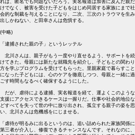
れば、匿名でも問題ないだろう。実名報道は加害に及んだ親だ
けでなく、被害を受けた子どもをはじめ同居する家族にまで社
会的な制裁を与えることになり、二次、三次のトラウマを生み
出しかねない、と田幸さんは危惧する。
(中略)
「逮捕された親の子」というレッテル
北川さんは、親子がもう一度やり直せるよう、サポートを続
けてきた。母親には新たな就職先を紹介し、子どもとの関わり
方を学ぶプログラムを受けてもらった。里親家庭で暮らすこと
になった子どもには、心のケアを徹底しつつ、母親と一緒に過
ごす時間もなるべく確保するようにした。
だが、虐待による逮捕、実名報道を経て、運よくこのような
支援にアクセスできるケースは一握りだ。仕事や社会的地位な
どすべてを失って世の中に放り出され、孤立する親子の姿を思
い、北川さんは危機感をにじませる。
「虐待が明るみに出るというのは、追い詰められた家族関係に
第三者が介入し、修復できるチャンスなんです。それなのに、