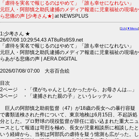
「虐待を実名で報じるのはやめて」「誰も幸せになれない」
元巨人・阿部慎之助氏逮捕のメディア報道に児童福祉の現場か
ら悲痛の声 [少考さん★]
at NEWSPLUS
[
2ch
|
▼Menu
]
1:少考さん ★
26/07/08 10:29:54.43 AT8uRs9S9.net
「虐待を実名で報じるのはやめて」「誰も幸せになれない」
元巨人・阿部慎之助氏逮捕のメディア報道に児童福祉の現場か
らあがる悲痛の声 | AERA DIGITAL
2026/07/08/ 07:00 大谷百合絵
目次
2ページ ・「僕がちゃんとしなかったから、お母さんは…」
3ページ ・「逮捕された親の子」というレッテル
巨人の阿部慎之助前監督（47）が18歳の長女への暴行容疑
で書類送検された件について、東京地検は6月15日、不起訴処
分とした。プロ野球の現役監督が辞任に追い込まれた重大ニュ
ースとして報道は苛烈を極め、長女が児童相談所に相談したと
いう経緯から、当初は阿部氏の虐待を疑う憶測も広がった。し