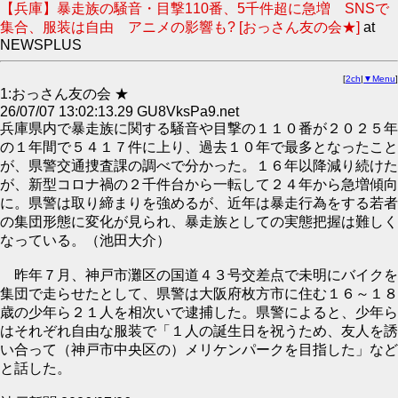
【兵庫】暴走族の騒音・目撃110番、5千件超に急増 SNSで
集合、服装は自由 アニメの影響も? [おっさん友の会★]
at
NEWSPLUS
[
2ch
|
▼Menu
]
1:おっさん友の会 ★
26/07/07 13:02:13.29 GU8VksPa9.net
兵庫県内で暴走族に関する騒音や目撃の１１０番が２０２５年
の１年間で５４１７件に上り、過去１０年で最多となったこと
が、県警交通捜査課の調べで分かった。１６年以降減り続けた
が、新型コロナ禍の２千件台から一転して２４年から急増傾向
に。県警は取り締まりを強めるが、近年は暴走行為をする若者
の集団形態に変化が見られ、暴走族としての実態把握は難しく
なっている。（池田大介）
昨年７月、神戸市灘区の国道４３号交差点で未明にバイクを
集団で走らせたとして、県警は大阪府枚方市に住む１６～１８
歳の少年ら２１人を相次いで逮捕した。県警によると、少年ら
はそれぞれ自由な服装で「１人の誕生日を祝うため、友人を誘
い合って（神戸市中央区の）メリケンパークを目指した」など
と話した。