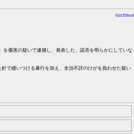
[
2ch
|
▼Menu
]
）を傷害の疑いで逮捕し、発表した。認否を明らかにしていな
た針で縫いつける暴行を加え、全治不詳のけがを負わせた疑い