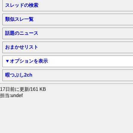
スレッドの検索
類似スレ一覧
話題のニュース
おまかせリスト
▼オプションを表示
暇つぶし2ch
17日前に更新/161 KB
担当:undef