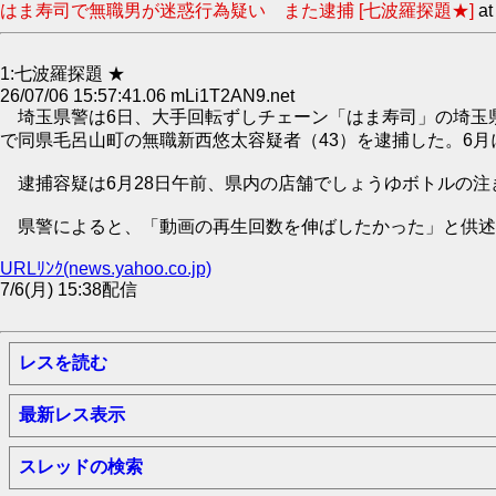
はま寿司で無職男が迷惑行為疑い また逮捕 [七波羅探題★]
a
1:七波羅探題 ★
26/07/06 15:57:41.06 mLi1T2AN9.net
埼玉県警は6日、大手回転ずしチェーン「はま寿司」の埼玉県
で同県毛呂山町の無職新西悠太容疑者（43）を逮捕した。6
逮捕容疑は6月28日午前、県内の店舗でしょうゆボトルの注
県警によると、「動画の再生回数を伸ばしたかった」と供述
URLﾘﾝｸ(news.yahoo.co.jp)
7/6(月) 15:38配信
レスを読む
最新レス表示
スレッドの検索