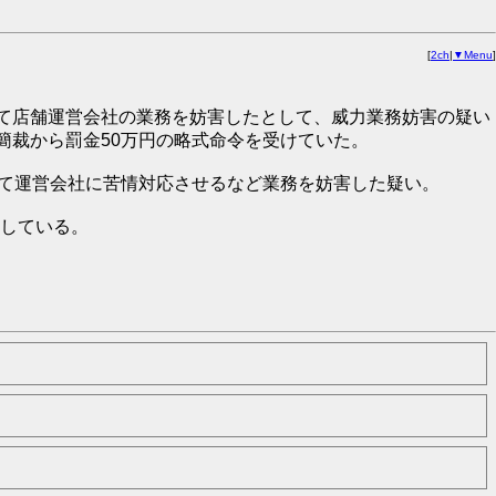
[
2ch
|
▼Menu
]
て店舗運営会社の業務を妨害したとして、威力業務妨害の疑い
簡裁から罰金50万円の略式命令を受けていた。
して運営会社に苦情対応させるなど業務を妨害した疑い。
している。