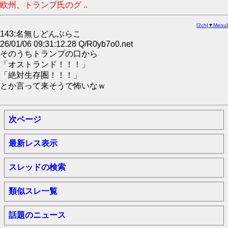
欧州、トランプ氏のグ ..
[
2ch
|
▼Menu
]
143:名無しどんぶらこ
26/01/06 09:31:12.28 Q/R0yb7o0.net
そのうちトランプの口から
「オストランド！！！」
「絶対生存圏！！！」
とか言って来そうで怖いなｗ
次ページ
最新レス表示
スレッドの検索
類似スレ一覧
話題のニュース