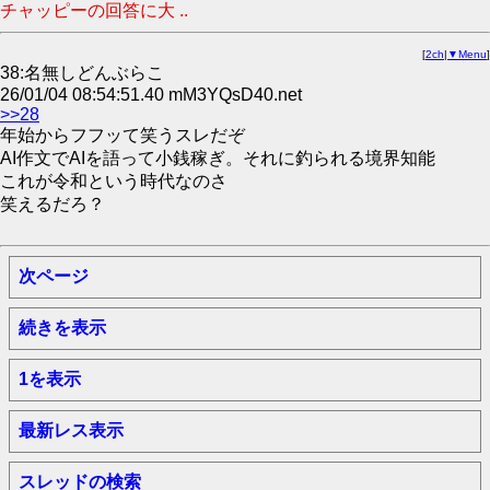
チャッピーの回答に大 ..
[
2ch
|
▼Menu
]
38:名無しどんぶらこ
26/01/04 08:54:51.40 mM3YQsD40.net
>>28
年始からフフッて笑うスレだぞ
AI作文でAIを語って小銭稼ぎ。それに釣られる境界知能
これが令和という時代なのさ
笑えるだろ？
次ページ
続きを表示
1を表示
最新レス表示
スレッドの検索