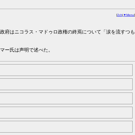
[
2ch
|
▼Menu
]
政府はニコラス・マドゥロ政権の終焉について「涙を流すつも
マー氏は声明で述べた。