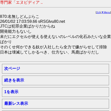
専門家「エヌビディア ..
[
2ch
|
▼Menu
]
870:名無しどんぶらこ
26/01/02 17:03:59.66 sRSGIvu80.net
JTCは犯罪企業ばかりだからね
開発能力もないし
未だにエクセルが使える使えないのレベルの化石みたいな企業
ばかり
そのくせ何かできる奴が入社したら全力で嫌がらせして排除
日本は壊滅してしかるべき、仕方ない、馬鹿ばかりだし
次ページ
続きを表示
1を表示
最新レス表示