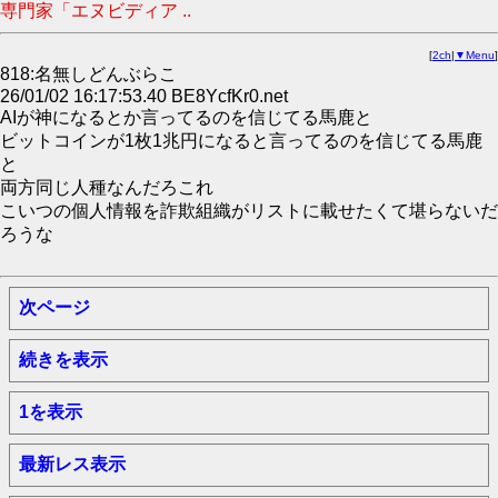
専門家「エヌビディア ..
[
2ch
|
▼Menu
]
818:名無しどんぶらこ
26/01/02 16:17:53.40 BE8YcfKr0.net
AIが神になるとか言ってるのを信じてる馬鹿と
ビットコインが1枚1兆円になると言ってるのを信じてる馬鹿
と
両方同じ人種なんだろこれ
こいつの個人情報を詐欺組織がリストに載せたくて堪らないだ
ろうな
次ページ
続きを表示
1を表示
最新レス表示