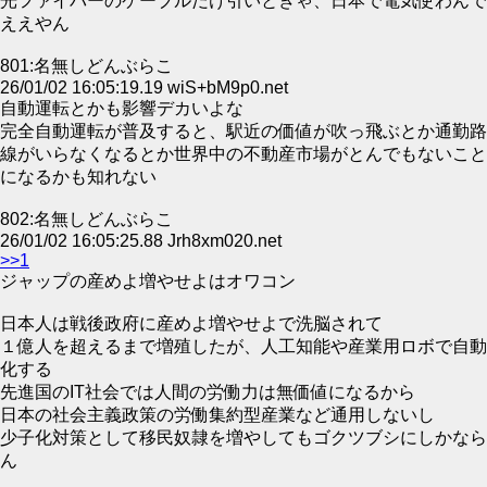
光ファイバーのケーブルだけ引いときゃ、日本で電気使わんで
ええやん
801:名無しどんぶらこ
26/01/02 16:05:19.19 wiS+bM9p0.net
自動運転とかも影響デカいよな
完全自動運転が普及すると、駅近の価値が吹っ飛ぶとか通勤路
線がいらなくなるとか世界中の不動産市場がとんでもないこと
になるかも知れない
802:名無しどんぶらこ
26/01/02 16:05:25.88 Jrh8xm020.net
>>1
ジャップの産めよ増やせよはオワコン
日本人は戦後政府に産めよ増やせよで洗脳されて
１億人を超えるまで増殖したが、人工知能や産業用ロボで自動
化する
先進国のIT社会では人間の労働力は無価値になるから
日本の社会主義政策の労働集約型産業など通用しないし
少子化対策として移民奴隷を増やしてもゴクツブシにしかなら
ん