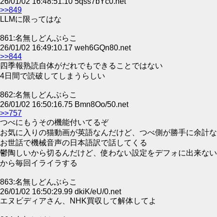
26/01/02 16:48:51.10 5qss7bYc0.net
>>849
LLMに限ってはな
861:名無しどんぶらこ
26/01/02 16:49:10.17 weh6GQn80.net
>>844
四季報熟読自体がだれでもできることではない
4日間で読破してしまうらしい
862:名無しどんぶらこ
26/01/02 16:50:16.75 Bmn8Oo/50.net
>>757
つべにもうその機能付いてるぞ
お気に入りの猫動画が英語なんだけど、つべ側が勝手に余計な
お世話で機械音声の日本語訳で話してくる
鬱陶しいから切るんだけど、使わない設定をデフォに出来ない
から毎回イライラする
863:名無しどんぶらこ
26/01/02 16:50:29.99 dkiK/eU/0.net
エヌビディアさん、NHK買収して解体してよ