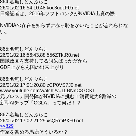
864:名無しどんぶらこ
26/01/02 16:54:10.48 koc3uqcF0.net
日経記者は、2016年ソフトバンクがNVIDIA出資の際、
NVIDIAの存在を知らずに赤っ恥をかいたことが忘れられな
い。
.
865:名無しどんぶらこ
26/01/02 16:56:43.88 556ZTktR0.net
国賊政党を支持してる阿呆ばっかだから
GDP上がらん国の出来上がり
866:名無しどんぶらこ
26/01/02 17:01:20.80 zCP0VS7J0.net
www.youtube.com/watch?v=1LBNnC37CKI
元プレステ開発陣がNVIDIAに挑む！消費電力9割減の
新型AIチップ「CGLA」って何だ！？
867:名無しどんぶらこ
26/01/02 17:02:21.29 xsQRmPX+0.net
>>829
作家を咎める馬鹿そういるか？