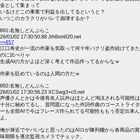
金として集まって
いるけどこの事業で利益を出してるというと？
いつこのカラクリがバレて崩壊するか？
891:名無しどんぶらこ
26/01/02 17:30:50.88 Jrh8xm020.net
>>857
江口寿史が一流の作家を気取って何十年パクリ盗作続けてきた
のに比べりゃ
生成AIの方がよほど深く考えて作品作ってるからなｗ
作家を貶めているのは人間の方だｗ
892:名無しどんぶらこ
26/01/02 17:30:56.23 XCSwg3+c0.net
声優さんとかは今後有名人以外はほとんど淘汰される可能性は
十分に秘めてるし、昔問題になった作詞作曲のゴーストライタ
ーも全部AIで今はフレーズ作られてる可能性ももう否定出来ん
よ。
俺が身近でヤバいなと思ったのはAIロが陳列棚から各商品の賞
味期限を逐次監視カメラでチェック。