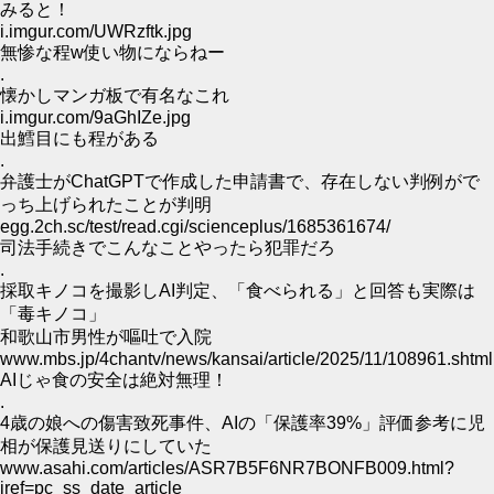
みると！
i.imgur.com/UWRzftk.jpg
無惨な程w使い物にならねー
.
懐かしマンガ板で有名なこれ
i.imgur.com/9aGhIZe.jpg
出鱈目にも程がある
.
弁護士がChatGPTで作成した申請書で、存在しない判例がで
っち上げられたことが判明
egg.2ch.sc/test/read.cgi/scienceplus/1685361674/
司法手続きでこんなことやったら犯罪だろ
.
採取キノコを撮影しAI判定、「食べられる」と回答も実際は
「毒キノコ」
和歌山市男性が嘔吐で入院
www.mbs.jp/4chantv/news/kansai/article/2025/11/108961.shtml
AIじゃ食の安全は絶対無理！
.
4歳の娘への傷害致死事件、AIの「保護率39%」評価参考に児
相が保護見送りにしていた
www.asahi.com/articles/ASR7B5F6NR7BONFB009.html?
iref=pc_ss_date_article