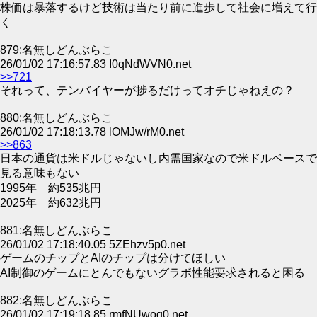
株価は暴落するけど技術は当たり前に進歩して社会に増えて行
く
879:名無しどんぶらこ
26/01/02 17:16:57.83 I0qNdWVN0.net
>>721
それって、テンバイヤーが捗るだけってオチじゃねえの？
880:名無しどんぶらこ
26/01/02 17:18:13.78 lOMJw/rM0.net
>>863
日本の通貨は米ドルじゃないし内需国家なので米ドルベースで
見る意味もない
1995年 約535兆円
2025年 約632兆円
881:名無しどんぶらこ
26/01/02 17:18:40.05 5ZEhzv5p0.net
ゲームのチップとAIのチップは分けてほしい
AI制御のゲームにとんでもないグラボ性能要求されると困る
882:名無しどんぶらこ
26/01/02 17:19:18.85 rmfNUwoq0.net