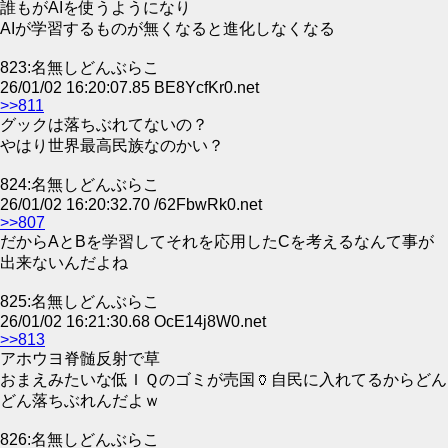
誰もがAIを使うようになり
AIが学習するものが無くなると進化しなくなる
823:名無しどんぶらこ
26/01/02 16:20:07.85 BE8YcfKr0.net
>>811
グックは落ちぶれてないの？
やはり世界最高民族なのかい？
824:名無しどんぶらこ
26/01/02 16:20:32.70 /62FbwRk0.net
>>807
だからAとBを学習してそれを応用したCを考えるなんて事が
出来ないんだよね
825:名無しどんぶらこ
26/01/02 16:21:30.68 OcE14j8W0.net
>>813
アホウヨ脊髄反射で草
おまえみたいな低ＩＱのゴミが売国🏺自民に入れてるからどん
どん落ちぶれんだよｗ
826:名無しどんぶらこ