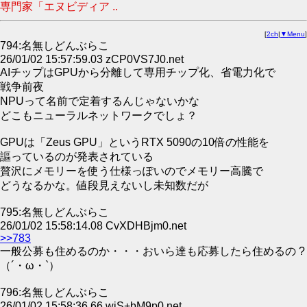
専門家「エヌビディア ..
[
2ch
|
▼Menu
]
794:名無しどんぶらこ
26/01/02 15:57:59.03 zCP0VS7J0.net
AIチップはGPUから分離して専用チップ化、省電力化で
戦争前夜
NPUって名前で定着するんじゃないかな
どこもニューラルネットワークでしょ？
GPUは「Zeus GPU」というRTX 5090の10倍の性能を
謳っているのが発表されている
贅沢にメモリーを使う仕様っぽいのでメモリー高騰で
どうなるかな。値段見えないし未知数だが
795:名無しどんぶらこ
26/01/02 15:58:14.08 CvXDHBjm0.net
>>783
一般公募も住めるのか・・・おいら達も応募したら住めるの ?
（´・ω・`）
796:名無しどんぶらこ
26/01/02 15:58:36.66 wiS+bM9p0.net