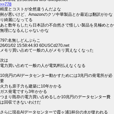
>>778
精度とコストが全然違うんだよな
例が悪いけど、Amazonのクソ中華製品とか最近は翻訳がかな
り綺麗になってる
あと数年もしたら日本語の不自然さで怪しい製品を見極めとか
無理になるんじゃないかな
797:名無しどんぶらこ
26/01/02 15:58:44.93 6DUSCd270.net
メモリ買い占めて一般の人がメモリ買えなくなった
次は
電力買い占めて一般の人が電気料払えなくなる
10兆円のAIデータセンター動かすためには3兆円の発電所が必
要
火力も原子力も建築に10年かかる
ガス発電ですら3年かかる
つまり既存の電力買い占めるしか10兆円のデータセンター費
は回収できないわけだ
さらに現在AIデータセンターで霞ヶ浦1杯分の水が使われる