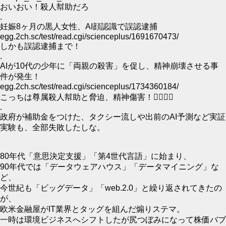
おいおい！殺人幇助だろ
.
妊娠8ヶ月の黒人女性、AI顔認識で誤認逮捕
egg.2ch.sc/test/read.cgi/scienceplus/1691670473/
しかも誤認逮捕まで！
.
AIが10代の少年に「両親の殺害」を促し、精神崩壊させる事
件が発生！
egg.2ch.sc/test/read.cgi/scienceplus/1734360184/
こっちは尊属殺人幇助と脅迫、精神傷害！😮‍💨🙂‍↔
.
政府が補助金をつけた、タクシー流しや出前のAI予測など実証
実験も、全部失敗したしな。
80年代「意思決定支援」「第4世代言語」に始まり、
90年代では「データウェアハウス」「データマイニング」な
ど、
今世紀も「ビッグデータ」「web.2.0」と繰り返されてきたの
が、
欧米金融屋がIT業界とタッグを組んだ煽りステマ。
一時は環境ビジネスへシフトしたが尻つぼみになって株価バブ