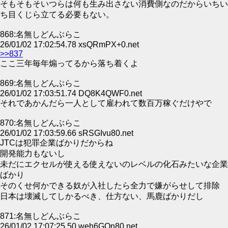
そもそもそいつらは何も生み出さない消費側なのだからいちい
ち目くじら立てる必要もない。
868:名無しどんぶらこ
26/01/02 17:02:54.78 xsQRmPX+0.net
>>837
ここ三年毎年煽ってるから落ち着くよ
869:名無しどんぶらこ
26/01/02 17:03:51.74 DQ8K4QWF0.net
それであかんだら一人として雇われて数百万稼ぐだけやで
870:名無しどんぶらこ
26/01/02 17:03:59.66 sRSGIvu80.net
JTCは犯罪企業ばかりだからね
開発能力もないし
未だにエクセルが使える使えないのレベルの化石みたいな企業
ばかり
そのくせ何かできる奴が入社したら全力で嫌がらせして排除
日本は壊滅してしかるべき、仕方ない、馬鹿ばかりだし
871:名無しどんぶらこ
26/01/02 17:07:25.50 weh6GQn80.net