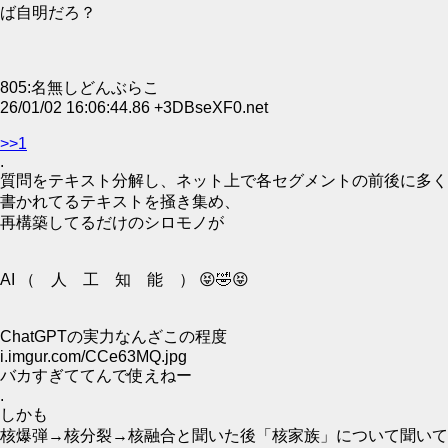
ば自明だろ？
805:名無しどんぶらこ
26/01/02 16:06:44.86 +3DBseXF0.net
>>1
.
質問をテキスト分解し、ネット上で各セグメントの前後に多く
書かれてるテキストを掻き集め、
再構築してるだけのシロモノが
AI （ 人 工 知 能 ） 😝🤣😝
ChatGPTの実力なんざこの程度
i.imgur.com/CCe63MQ.jpg
バカすぎててんで使えねー
.
しかも
核爆弾→核分裂→核融合と聞いた後「核家族」について聞いて