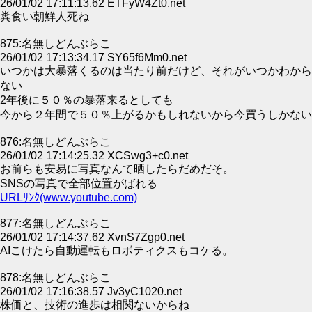
26/01/02 17:11:13.62 ETFyW4Zt0.net
糞食い朝鮮人死ね
875:名無しどんぶらこ
26/01/02 17:13:34.17 SY65f6Mm0.net
いつかは大暴落くるのは当たり前だけど、それがいつかわから
ない
2年後に５０％の暴落来るとしても
今から２年間で５０％上がるかもしれないから今買うしかない
876:名無しどんぶらこ
26/01/02 17:14:25.32 XCSwg3+c0.net
お前らも安易に写真なんて晒したらだめだそ。
SNSの写真で全部位置がばれる
URLﾘﾝｸ(www.youtube.com)
877:名無しどんぶらこ
26/01/02 17:14:37.62 XvnS7Zgp0.net
AIこけたら自動運転もロボティクスもコケる。
878:名無しどんぶらこ
26/01/02 17:16:38.57 Jv3yC1020.net
株価と、技術の進歩は相関ないからね