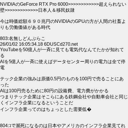
NVIDIAのGeForce RTX Pro 6000>>>>>>>>>>>>超えられない
壁>>>>>>>>>>>>>日本人＆移民奴隷
今は時価総額６９０兆円のNVIDIAのGPUの方が人間の社畜よ
りも労働価値がある時代
803:名無しどんぶらこ
26/01/02 16:05:34.18 6DUSCd270.net
YouTubeを50億人が一斉に見ても電気代なんてたかが知れて
る
AIを5億人が一斉に使えばデータセンター周りの電力は全て停
電
テック企業の強みは原価0.5円のものを100円で売ることにあ
った
AIは100円売るために80円の設備費、電力費がかかる
つまりテック企業はそこらにある鉄鋼会社や自動車会社と同じ
くインフラ企業になるということだ
インフラ企業ってのはちょっとした需要低�
804:ｺで瀕死になるのは日本やアメリカのインフラ企業見てれ