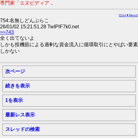
専門家「エヌビディア ..
[
2ch
|
▼Menu
]
754:名無しどんぶらこ
26/01/02 15:21:51.28 TwIPlF7k0.net
>>743
全く出てないよ
しかも投機筋による過剰な資金流入に循環取引にとやばい要素
しかない
次ページ
続きを表示
1を表示
最新レス表示
スレッドの検索