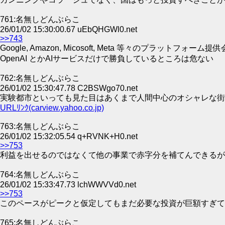
761:名無しどんぶらこ
26/01/02 15:30:00.67 uEbQHGWl0.net
>>743
Google, Amazon, Micosoft, Meta 等々のプラ
OpenAI とかAIサービスだけで勝負しているところは危ない
762:名無しどんぶらこ
26/01/02 15:30:47.78 C2BSWgo70.net
実験都市といっても見た目はあくまで人間中心のオシャレな街
URLﾘﾝｸ(carview.yahoo.co.jp)
763:名無しどんぶらこ
26/01/02 15:32:05.54 q+RVNK+H0.net
>>753
利益を出せるのではなくて他の事業で赤字分を補てんできるが
764:名無しどんぶらこ
26/01/02 15:33:47.73 lchWWVVd0.net
>>753
このペースがピークと仮定してもまだ必要な投資が巨額すぎて
765:名無しどんぶらこ