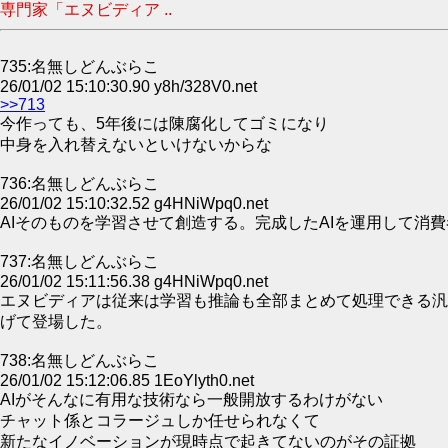
専門家「エヌビディア ..
735:名無しどんぶらこ
26/01/02 15:10:30.90 y8h/328V0.net
>>713
今作っても、5年後には陳腐化してゴミになり
中身を入れ替えないといけないからな
736:名無しどんぶらこ
26/01/02 15:10:32.52 g4HNiWpq0.net
AIそのものを学習させて創造する。完成したAIを運用して消
737:名無しどんぶらこ
26/01/02 15:11:56.38 g4HNiWpq0.net
エヌビディアは従来は学習も推論も全部まとめて処理できる汎
げて登場した。
738:名無しどんぶらこ
26/01/02 15:12:06.85 1EoYlyth0.net
AIがそんなに有用な技術なら一般開放するわけがない
チャット係とコラージュしか任せられなくて
新たなイノベーションが現時点で起きてないのがその証拠