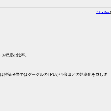
[
2ch
|
▼Menu
]
０％程度の比率。
は推論分野ではグーグルのTPUが４倍ほどの効率化を成し遂