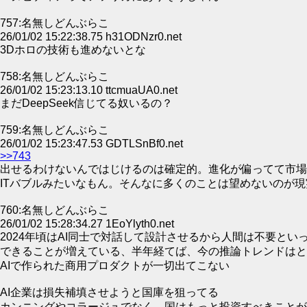
757:名無しどんぶらこ
26/01/02 15:22:38.75 h31ODNzr0.net
3Dホロの技術も進めないとな
758:名無しどんぶらこ
26/01/02 15:23:13.10 ttcmuaUA0.net
まだDeepSeek信じてる奴いるの？
759:名無しどんぶらこ
26/01/02 15:23:47.53 GDTLSnBf0.net
>>743
出せるわけないんではじけるのは確定的。進化が偏ってて市
ITバブルみたいなもん。そんなに多くのことは望めないのが現
760:名無しどんぶらこ
26/01/02 15:28:34.27 1EoYlyth0.net
2024年頃はAI同士で対話して設計させるから人間は不要とい
できることが増えている、半年経てば、今の推論トレンドはと
AIで作られた商用プロダクトが一切出てこない
AI企業は損失補填させようと国庫を狙ってる
カンニングやコラージュでなく、国はもっと投資すべきことが