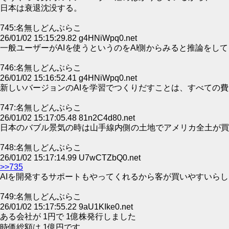
日本は衰退沈没する。
745:名無しどんぶらこ
26/01/02 15:15:29.82 g4HNiWpq0.net
一般ユーザーがAIを使うというのをAI側からみると推論をして
746:名無しどんぶらこ
26/01/02 15:16:52.41 g4HNiWpq0.net
新しいバージョンのAIを学習でつくりだすことは、すべての
747:名無しどんぶらこ
26/01/02 15:17:05.48 81n2C4d80.net
日本のバブル景気の時は山手線内側の土地でアメリカ全土が買
748:名無しどんぶらこ
26/01/02 15:17:14.99 U7wCTZbQ0.net
>>735
AIを開発するサポートもやってくれるから客が買いやすいら
749:名無しどんぶらこ
26/01/02 15:17:55.22 9aU1KIke0.net
ある会社が 1円で 1億株発行しました
時価総額は 1億円です