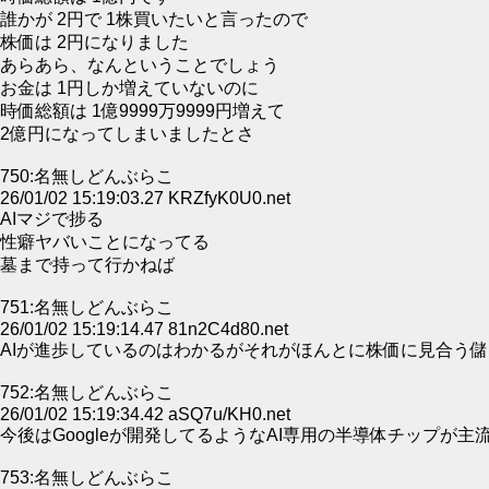
誰かが 2円で 1株買いたいと言ったので
株価は 2円になりました
あらあら、なんということでしょう
お金は 1円しか増えていないのに
時価総額は 1億9999万9999円増えて
2億円になってしまいましたとさ
750:名無しどんぶらこ
26/01/02 15:19:03.27 KRZfyK0U0.net
AIマジで捗る
性癖ヤバいことになってる
墓まで持って行かねば
751:名無しどんぶらこ
26/01/02 15:19:14.47 81n2C4d80.net
AIが進歩しているのはわかるがそれがほんとに株価に見合う
752:名無しどんぶらこ
26/01/02 15:19:34.42 aSQ7u/KH0.net
今後はGoogleが開発してるようなAI専用の半導体チップが主
753:名無しどんぶらこ