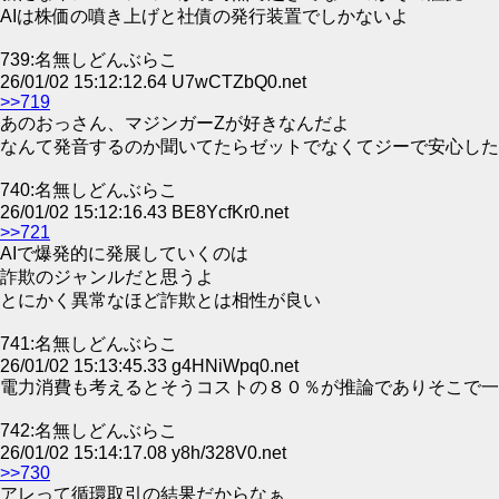
AIは株価の噴き上げと社債の発行装置でしかないよ
739:名無しどんぶらこ
26/01/02 15:12:12.64 U7wCTZbQ0.net
>>719
あのおっさん、マジンガーZが好きなんだよ
なんて発音するのか聞いてたらゼットでなくてジーで安心した
740:名無しどんぶらこ
26/01/02 15:12:16.43 BE8YcfKr0.net
>>721
AIで爆発的に発展していくのは
詐欺のジャンルだと思うよ
とにかく異常なほど詐欺とは相性が良い
741:名無しどんぶらこ
26/01/02 15:13:45.33 g4HNiWpq0.net
電力消費も考えるとそうコストの８０％が推論でありそこで一
742:名無しどんぶらこ
26/01/02 15:14:17.08 y8h/328V0.net
>>730
アレって循環取引の結果だからなぁ