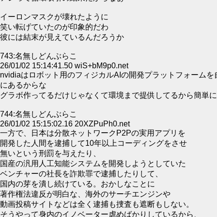
イーロンマスクが壊れたように
笑い転げていたのが印象的だわ
彼には結末が見えているんだろうか
743:名無しどんぶらこ
26/01/02 15:14:41.50 wiS+bM9p0.net
nvidiaはロボット用のフィジカルAIの開発プラットフォ
にあるからな
グラボ作ってるだけじゃなくて環境まで提供してるから簡単に
744:名無しどんぶらこ
26/01/02 15:15:02.16 20XZPuPh0.net
一方で、日本は分散ネットワークP2Pの実用アプリを
開発した人間を逮捕して10年以上コーディングをさせ
無いという刑罰を与えたり、
国産の汎用人工知能システムを開発しようとしていた
ベンチャーの社長を詐欺罪で逮捕したりして、
国内の芽を潰し続けている。おかしなことに
著作権法違反が明白な、海外のサーチエンジンや
動画投稿サイトなどは全く逮捕も捜査も遮断もしない。
そうやって身内のイノベーター虐めばかりしているから、