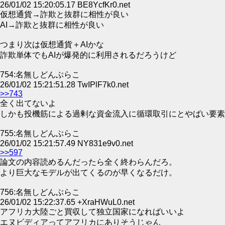
26/01/02 15:20:05.17 BE8YcfKr0.net
仮想通貨→詐欺と抜群に相性が良い
AI→詐欺と抜群に相性が良い
つまり次は仮想通貨＋AIかな
詐欺単体でもAIが爆発的に利用されるだろうけど
754:名無しどんぶらこ
26/01/02 15:21:51.28 TwIPlF7k0.net
>>743
全く出てないよ
しかも投機筋による過剰な資金流入に循環取引にとやばい要素
755:名無しどんぶらこ
26/01/02 15:21:57.49 NY831e9v0.net
>>597
論文の内容読めるんだったら全く終わらんだろ。
より巨大なモデルが出てくるのが早くなるだけ。
756:名無しどんぶらこ
26/01/02 15:22:37.65 +XraHWuL0.net
アフリカ大陸ごと買収して独立国家になればいいよ
エヌビディアってアフリカにありそうじゃん