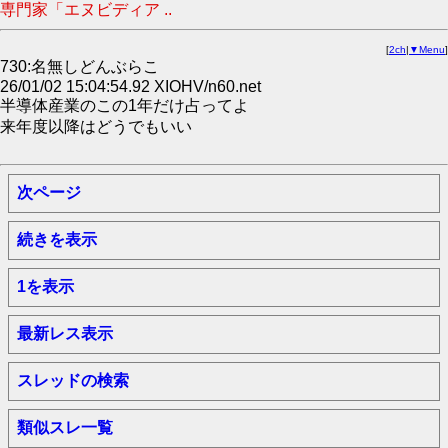
専門家「エヌビディア ..
[
2ch
|
▼Menu
]
730:名無しどんぶらこ
26/01/02 15:04:54.92 XIOHV/n60.net
半導体産業のこの1年だけ占ってよ
来年度以降はどうでもいい
次ページ
続きを表示
1を表示
最新レス表示
スレッドの検索
類似スレ一覧