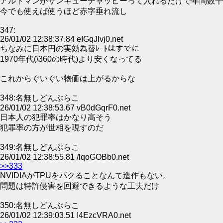
アルトマンがサンキューチャッピーって入れるだけで年間数十
今でも使えば使うほど赤字垂れ流し
347:
26/01/02 12:38:37.84 eIGqJlvj0.net
ちなみに日本円の実効為替ﾚｰﾄはすでに
1970年代(\360の時代)より安くなってる
これからぐいぐい物価は上がるからな
348:名無しどんぶらこ
26/01/02 12:38:53.67 vB0dGqrF0.net
日本人の犯罪率はかなり高そう
犯罪率の方が世相を現すのだ
349:名無しどんぶらこ
26/01/02 12:38:55.81 /lqoGOBb0.net
>>333
NVIDIAがTPUをパクることなんて造作もない。
問題は特許侵害を回避できるような工夫だけ
350:名無しどんぶらこ
26/01/02 12:39:03.51 I4EzcVRA0.net