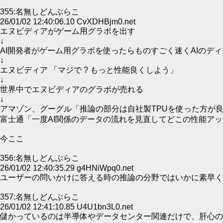
355:名無しどんぶらこ
26/01/02 12:40:06.10 CvXDHBjm0.net
エヌビディアがゲーム用グラボを出す
↓
AI開発者がゲーム用グラボを使ったらものすごく速くAIのデ
↓
エヌビディア 「マジで ? もっと性能良くしよう」
↓
世界中でエヌビディアのグラボが売れる
↓
アマゾン、グーグル「推論の部分は自社製TPUを使った方が良
富士通「一度AI関係のデータの流れを見直してどこの性能ア
今ここ
356:名無しどんぶらこ
26/01/02 12:40:35.29 g4HNiWpq0.net
ユーザーの問いかけに答える時の推論の分野ではいかに素早く
357:名無しどんぶらこ
26/01/02 12:41:10.85 U4U1bn3L0.net
儲かっているのは半導体やデータセンター関連だけで、肝心の