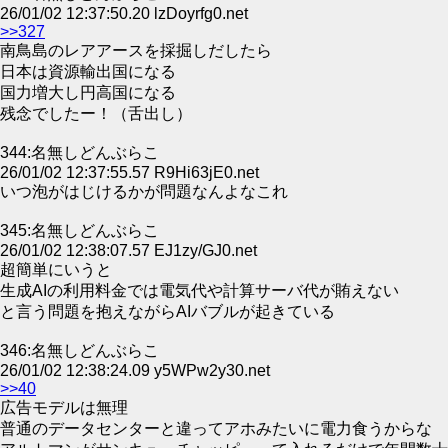
26/01/02 12:37:50.20 lzDoyrfg0.net
>>327
南鳥島のレアアースを採掘しだしたら
日本は資源輸出国になる
国力増大し円高国になる
残念でしたー！（舌出し）
344:名無しどんぶらこ
26/01/02 12:37:55.57 R9Hi63jE0.net
いつ泡がはじけるかが問題なんよなこれ
345:名無しどんぶらこ
26/01/02 12:38:07.57 EJ1zy/GJ0.net
超簡単にいうと
生成AIの利用料金では電気代や計算サーバ代が賄えない
と言う問題を抱えながらAIバブルが起きている
346:名無しどんぶらこ
26/01/02 12:38:24.09 y5WPw2y30.net
>>40
広告モデルは無理
普通のデータセンターと違ってアホみたいに電力食うからな