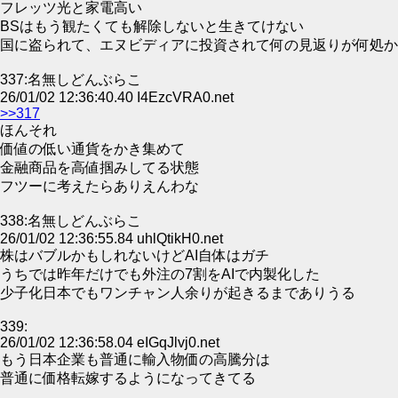
フレッツ光と家電高い
BSはもう観たくても解除しないと生きてけない
国に盗られて、エヌビディアに投資されて何の見返りが何処か
337:名無しどんぶらこ
26/01/02 12:36:40.40 I4EzcVRA0.net
>>317
ほんそれ
価値の低い通貨をかき集めて
金融商品を高値掴みしてる状態
フツーに考えたらありえんわな
338:名無しどんぶらこ
26/01/02 12:36:55.84 uhlQtikH0.net
株はバブルかもしれないけどAI自体はガチ
うちでは昨年だけでも外注の7割をAIで内製化した
少子化日本でもワンチャン人余りが起きるまでありうる
339:
26/01/02 12:36:58.04 eIGqJlvj0.net
もう日本企業も普通に輸入物価の高騰分は
普通に価格転嫁するようになってきてる