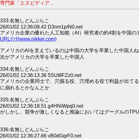
専門家「エヌビディア ..
333:名無しどんぶらこ
26/01/02 12:36:08.42 D3nm1p/N0.net
アメリカ企業の優れた人工知能（AI）研究者の約4割を中国
URLﾘﾝｸ(www.nikkei.com)
アメリカのAIを支えているのは中国の大学を卒業した中国人ね
次がアメリカの大学を卒業した中国人
334:名無しどんぶらこ
26/01/02 12:36:13.36 5SUt8FZz0.net
アメリカの企業同士で、穴掘る役、穴埋める役で利益が出てる
に崩れるとかなんとか
335:名無しどんぶらこ
26/01/02 12:36:18.51 g4HNiWpq0.net
がしかし、競争が激しくなると推論においてはグーグルのTPU
336:名無しどんぶらこ
26/01/02 12:36:27.66 vB0dGqrF0.net