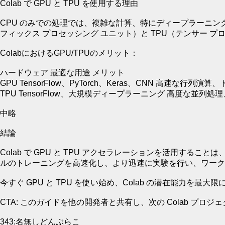
Colab で GPU と TPU を使用する理由
CPU のみでの処理では、複雑な計算、特にディープラーニ
フィックス プロセッシング ユニット）と TPU（テンサー
ColabにおけるGPU/TPUのメリット：
ハードウェア 最適な用途 メリット
GPU TensorFlow、PyTorch、Keras、CNN 高速な行
TPU TensorFlow、大規模ディープラーニング 高度な並列処理
中略
結論
Colab で GPU と TPU アクセラレーションを活用
ルのトレーニングを高速化し、より迅速に実験を行い、ワーク
今すぐ GPU と TPU を使い始め、Colab の潜在能力を最
CTA: このガイドを他の開発者と共有し、次の Colab プ
343:名無しどんぶらこ