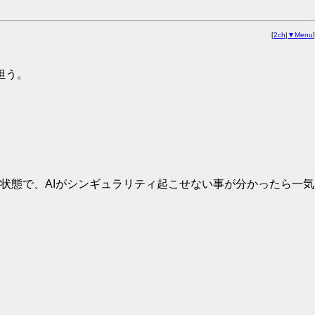
[
2ch
|
▼Menu
]
担う。
状態で、AIがシンギュラリティ起こせない事が分かったら一気