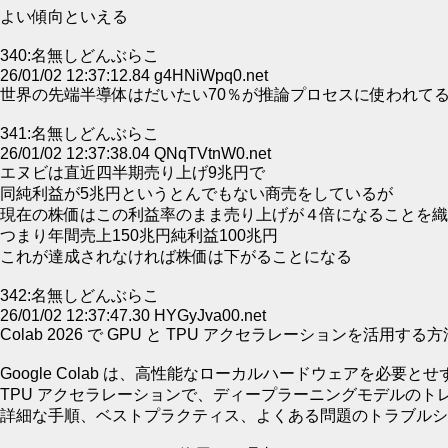
よい傾向といえる
340:名無しどんぶらこ
26/01/02 12:37:12.84 g4HNiWpq0.net
世界の先端半導体はだいたい70％が推論プロセスに使われて
341:名無しどんぶらこ
26/01/02 12:37:38.04 QNqTVtnW0.net
エヌビは直近四半期売り上げ9兆円で
同純利益が5兆円というとんでもない商売をしているが
現在の株価はこの利益率のまま売り上げが４倍になることを織
つまり年間売上150兆円純利益100兆円
これが達成されなければ株価は下がることになる
342:名無しどんぶらこ
26/01/02 12:37:47.30 HYGyJva00.net
Colab 2026 で GPU と TPU アクセラレーションを活用する方
Google Colab は、高性能なローカルハードウェアを必要
TPU アクセラレーションで、ディープラーニングモデルのトレー
詳細な手順、ベストプラクティス、よくある問題のトラブルシュ