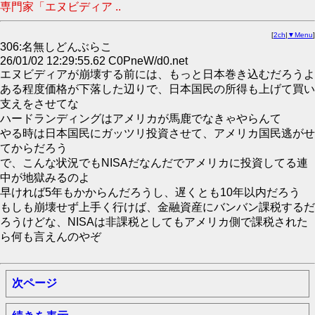
専門家「エヌビディア ..
[
2ch
|
▼Menu
]
306:名無しどんぶらこ
26/01/02 12:29:55.62 C0PneW/d0.net
エヌビディアが崩壊する前には、もっと日本巻き込むだろうよ
ある程度価格が下落した辺りで、日本国民の所得も上げて買い
支えをさせてな
ハードランディングはアメリカが馬鹿でなきゃやらんて
やる時は日本国民にガッツリ投資させて、アメリカ国民逃がせ
てからだろう
で、こんな状況でもNISAだなんだでアメリカに投資してる連
中が地獄みるのよ
早ければ5年もかからんだろうし、遅くとも10年以内だろう
もしも崩壊せず上手く行けば、金融資産にバンバン課税するだ
ろうけどな、NISAは非課税としてもアメリカ側で課税された
ら何も言えんのやぞ
次ページ