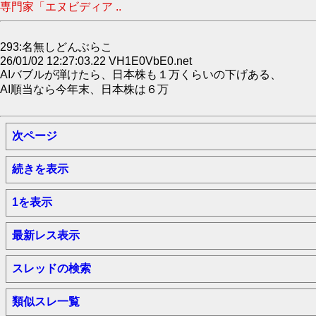
専門家「エヌビディア ..
293:名無しどんぶらこ
26/01/02 12:27:03.22 VH1E0VbE0.net
AIバブルが弾けたら、日本株も１万くらいの下げある、
AI順当なら今年末、日本株は６万
次ページ
続きを表示
1を表示
最新レス表示
スレッドの検索
類似スレ一覧