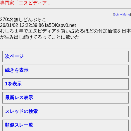
専門家「エヌビディア ..
[
2ch
|
▼Menu
]
270:名無しどんぶらこ
26/01/02 12:22:39.86 ia5DKspv0.net
むしろ１年でエヌビディアを買い占めるほどの付加価値を日本
が生み出し続けてるってことに驚いた
次ページ
続きを表示
1を表示
最新レス表示
スレッドの検索
類似スレ一覧