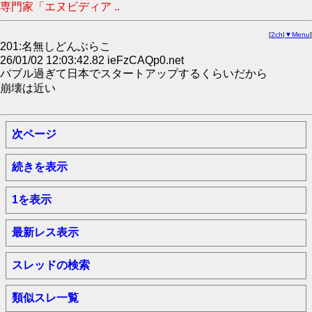
専門家「エヌビディア ..
[
2ch
|
▼Menu
]
201:名無しどんぶらこ
26/01/02 12:03:42.82 ieFzCAQp0.net
バブル過ぎて日本でスタートアップするくらいだから
崩壊は近い
次ページ
続きを表示
1を表示
最新レス表示
スレッドの検索
類似スレ一覧