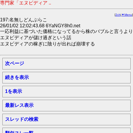
専門家「エヌビディア ..
[
2ch
|
▼Menu
]
197:名無しどんぶらこ
26/01/02 12:02:43.68 6YaNGY8h0.net
一応利益に基づいた価格になってるから株のバブルと言うより
エヌビディアが儲け過ぎという話
エヌビディアの稼ぎに陰りが出れば崩壊する
次ページ
続きを表示
1を表示
最新レス表示
スレッドの検索