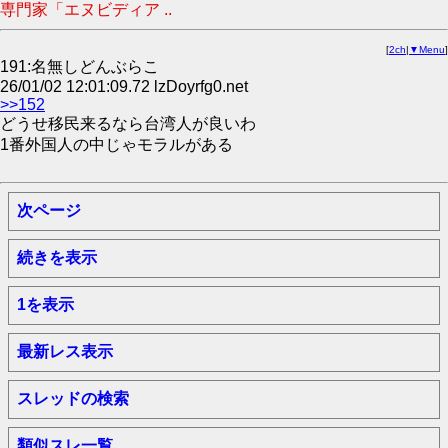
専門家「エヌビディア ..
[
2ch
|
▼Menu
]
191:名無しどんぶらこ
26/01/02 12:01:09.72 lzDoyrfg0.net
>>152
どうせ移民来るなら台湾人が良いわ
1番外国人の中じゃモラルがある
次ページ
続きを表示
1を表示
最新レス表示
スレッドの検索
類似スレ一覧