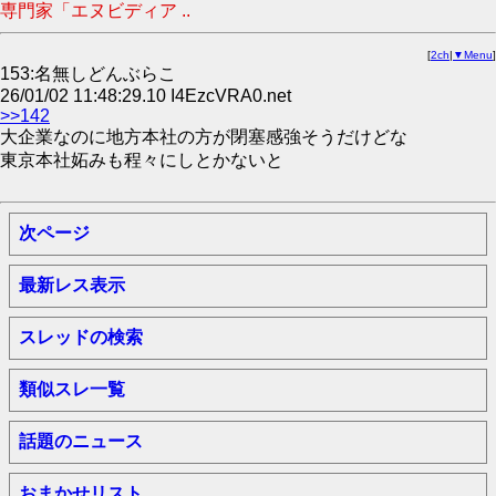
専門家「エヌビディア ..
[
2ch
|
▼Menu
]
153:名無しどんぶらこ
26/01/02 11:48:29.10 I4EzcVRA0.net
>>142
大企業なのに地方本社の方が閉塞感強そうだけどな
東京本社妬みも程々にしとかないと
次ページ
最新レス表示
スレッドの検索
類似スレ一覧
話題のニュース
おまかせリスト