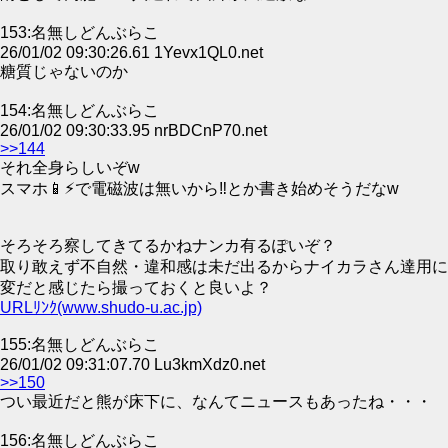
153:名無しどんぶらこ
26/01/02 09:30:26.61 1Yevx1QL0.net
糖質じゃないのか
154:名無しどんぶらこ
26/01/02 09:30:33.95 nrBDCnP70.net
>>144
それ全身らしいぞw
スマホ📱⚡︎で電磁波は無いから‼とか書き始めそうだなw
そろそろ察してきてるかねナンカ有るぽいぞ？
取り敢えず不自然・違和感は未だ出るからナイカラさん達用に
変だと感じたら撮っておくと良いよ？
URLﾘﾝｸ(www.shudo-u.ac.jp)
155:名無しどんぶらこ
26/01/02 09:31:07.70 Lu3kmXdz0.net
>>150
つい最近だと熊が床下に、なんてニュースもあったね・・・
156:名無しどんぶらこ