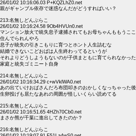
26/01/02 10:16:06.03 P+KQZLhZ0.net
親がギャンブル依存で迷惑なんだがどうすればいい？
213:名無しどんぶらこ
26/01/02 10:16:24.58 9Ob4HVUn0.net
マンション放火で統失息子逮捕されてもお母ちゃんももうここ
住んでられんやろ
息子が統失の引きこもりに育つとホント人生詰むな
結婚できないこどおばは人生終わってるというが
それよりどうしようもないのが子供まともに育てられなかった
家庭と統失ゴミニート自身
214:名無しどんぶらこ
26/01/02 10:16:34.29 c+wVkIWA0.net
あの出ていけおばさんだろ布団叩きのおかしくなっちゃった後
生卵投げも居たなあれの周囲が怪しいくらい読めてる
215:名無しどんぶらこ
26/01/02 10:16:51.65 4HZh70Cb0.net
まさか熊が千葉に進出してきたのか？
216:名無しどんぶらこ
26/01/02 10:19:07.91 F51La4wS0.net