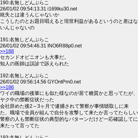
190:名無しどんぶらこ
26/01/02 09:54:13.31 i169lku30.net
統失とは違うんじゃないか
こうしたのとお題目唱えると現世利益があるというのと差はな
いんじゃないの
191:名無しどんぶらこ
26/01/02 09:54:46.31 INO6R88p0.net
>>188
セカンドオピニオンも大事だ。
知人の医師は誤診で訴えられた
192:名無しどんぶらこ
26/01/02 09:56:14.56 GYOntPrn0.net
>>186
ワイの職場の後輩にも似た様なのが居て糖質かと思ってたが、
ヤク中の禁断症状だった
会社辞めた後2～3ヶ月で逮捕されて警察が事情聴取しに来
た、職場で全員が組んで自分を攻撃して来たか言ってたらしい
警察の人も禁断症状の典型的なパターンだけど一応確認してに
来たって言ってた
193:名無しどんぶらこ