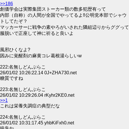
>>186
創価学会は実際集団ストーカー類の数多犯歴有って
内部（自称）の人間が全国でやってるよ‼公明党本部でシャウ
トしてたぞ？
マッカーサーに戦争の素やろがいされた隣組辺りからググって
服脱いで正座して神に祈ると良いよ
風邪ひくなよ?
因みに覚醒剤の麻黄コレ葛根湯らしいw
222:名無しどんぶらこ
26/01/02 10:26:22.14 0J+ZHA730.net
糖質ですね
223:名無しどんぶらこ
26/01/02 10:29:26.04 rKyhr2KE0.net
>>1
これは栄養失調症の典型だな
224:名無しどんぶらこ
26/01/02 10:31:17.45 yhbKiFxh0.net
統失か