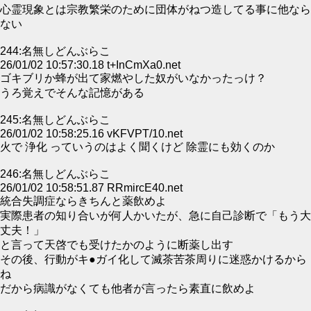
心霊現象とは宗教繁栄のために団体がねつ造してる事に他なら
ない
244:名無しどんぶらこ
26/01/02 10:57:30.18 t+InCmXa0.net
ゴキブリか蜂が出て家燃やした奴がいなかったっけ？
うろ覚えでそんな記憶がある
245:名無しどんぶらこ
26/01/02 10:58:25.16 vKFVPT/10.net
火で 浄化 っていうのはよく聞くけど 除霊にも効くのか
246:名無しどんぶらこ
26/01/02 10:58:51.87 RRmircE40.net
統合失調症ならきちんと薬飲めよ
実際患者の知り合いが何人かいたが、急に自己診断で「もう大
丈夫！」
と言って天啓でも受けたかのように断薬し出す
その後、行動がキ●ガイ化して滅茶苦茶周りに迷惑かけるから
ね
だから病識がなくても他者が言ったら素直に飲めよ