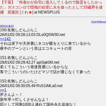
【千葉】「何者かが自宅に侵入してくるので除霊をしたかっ
た」ガスコンロで団地の自室に火を放ったとして33歳男を逮
捕 若葉区 [ぐれ★]
at NEWSPLUS
[
2ch
|
▼Menu
]
[
前50を表示
]
150:名無しどんぶらこ
26/01/02 09:28:13.03 DLs0QSW30.net
>>142
それは床下や天井裏にネコが暖をとりに来ているから
夜中のブーンという音はエコキュートの音
151:名無しどんぶらこ
26/01/02 09:29:42.27 apI3qk0I0.net
若くてもこういう発達普通にいるからな
客でこういうのいたけどマジで話が通じなくて参った
152:名無しどんぶらこ
26/01/02 09:30:05.49 RvS1iMLa0.net
>>1
伊さんよ～！
新年早々忙しくさせんなよ！
罰として同胞1000人連れて国外永久追放な！