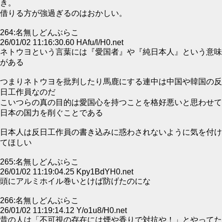
き。
借りる方が強過ぎるのはおかしい。
264:名無しどんぶらこ
26/01/02 11:16:30.60 HAfu/l/H0.net
ネトウヨという言葉には『愛国者』や『純日本人』という意味
がある
つまりネトウヨを批判したり馬鹿にする連中は中国や韓国の反
日工作員なのだ
こいつらの真の目的は愛国心を持つことを格好悪いと思わせて
日本の国力を削ぐことである
日本人は反日工作員の書き込みに惑わされないように気を付け
てほしい
265:名無しどんぶらこ
26/01/02 11:19:04.25 Kpy1BdYH0.net
頭にアルミホイル巻いとけば防げたのにな
266:名無しどんぶらこ
26/01/02 11:19:14.12 Y/o1u8/H0.net
昔の人は「不可視の存在には煙や香りで対抗や！」とやってた