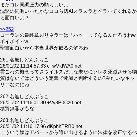
またコレ同調圧力の類らしいよ
沈黙の同調いったかなココら辺AIスラスラとペラってくれるか
ら面白いよ？
>>252
コーランの最終章辺りネラーは「ハッ」ってなるんだろうねw
ポイポイ～w
聖書面白いから本当世界が嵌るの解るわ
261:名無しどんぶらこ
26/01/02 11:14:57.33 c+wVkIWA0.net
霊これの概念ってさウイルスだよな未だにソレを死滅させる物
質はないではどういう定義で死滅と判断するの?みたいなキャ
リアなのにね
262:名無しどんぶらこ
26/01/02 11:16:01.30 +Vy8P0Cz0.net
糖質無罪かもな
263:名無しどんぶらこ
26/01/02 11:16:17.96 dKphhTRB0.net
こういう奴はアパートから追い出せるように法律を改正するべ