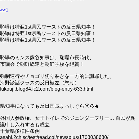
>>1
恥曝は特亜1st県民ワーストの反日県知事！
恥曝は特亜1st県民ワーストの反日県知事！
恥曝は特亜1st県民ワーストの反日県知事！
恥曝のミンス熊谷知事は、恥曝市長時代、
市議会で朝鮮総連と朝鮮学校を絶賛！
強制連行やチョゴリ切り裂きを一方的に謝罪した、
河野談話クラスの反日極左（怒り）
fukouji.blog84.fc2.com/blog-entry-633.html
県知事になっても反日国賊まっしぐら🤬💢🔥
外国人参政権、女子トイレでのジェンダーフリー… 自民が異
議申し入れするも成立
千葉県多様性条例
asahi.2ch.sc/test/read.cgi/newsplus/1703038630/