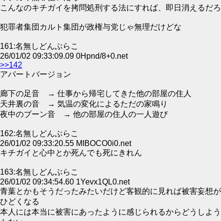
こんなのキチガイを拷問処刑する法にすれば、即日消えるだろ
犯罪者集団カルト集団が政権与党じゃ無理だけどな
161:名無しどんぶらこ
26/01/02 09:33:09.09 0Hpnd/8+0.net
>>142
アパートバージョン
廊下の足音 → 仕事から帰宅してきた他の部屋の住人
天井裏の音 → 気温の変化によるただの家鳴り
夜中のブーン音 → 他の部屋の住人の一人遊び
162:名無しどんぶらこ
26/01/02 09:33:20.55 MIBOCO0i0.net
キチガイと心中とか死んでも死にきれん
163:名無しどんぶらこ
26/01/02 09:34:54.60 1Yevx1QL0.net
青葉とかもそうだったみたいだけど客観的に見れば被害妄想が
ひどくなる
本人には本当に被害にあったように感じられるからどうしよう