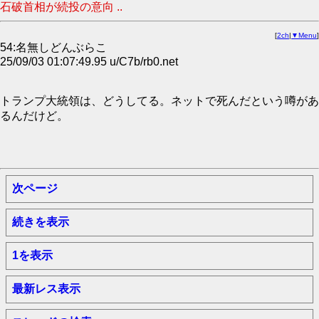
石破首相が続投の意向 ..
[
2ch
|
▼Menu
]
54:名無しどんぶらこ
25/09/03 01:07:49.95 u/C7b/rb0.net
トランプ大統領は、どうしてる。ネットで死んだという噂があ
るんだけど。
次ページ
続きを表示
1を表示
最新レス表示