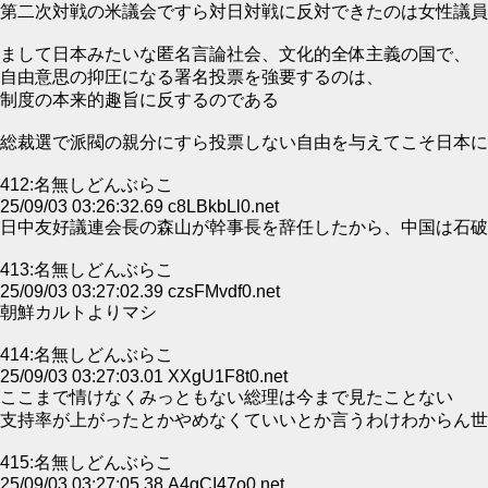
第二次対戦の米議会ですら対日対戦に反対できたのは女性議員
まして日本みたいな匿名言論社会、文化的全体主義の国で、
自由意思の抑圧になる署名投票を強要するのは、
制度の本来的趣旨に反するのである
総裁選で派閥の親分にすら投票しない自由を与えてこそ日本に
412:名無しどんぶらこ
25/09/03 03:26:32.69 c8LBkbLl0.net
日中友好議連会長の森山が幹事長を辞任したから、中国は石破
413:名無しどんぶらこ
25/09/03 03:27:02.39 czsFMvdf0.net
朝鮮カルトよりマシ
414:名無しどんぶらこ
25/09/03 03:27:03.01 XXgU1F8t0.net
ここまで情けなくみっともない総理は今まで見たことない
支持率が上がったとかやめなくていいとか言うわけわからん世
415:名無しどんぶらこ
25/09/03 03:27:05.38 A4gCI47o0.net