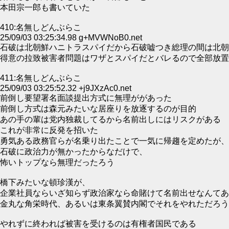
本田宗一郎も書いていた
410:名無しどんぶらこ
25/09/03 03:25:34.98 g+MVWNoB0.net
石破は北朝鮮ハニトラスパイだから石破嘘つき総理の間は北朝
得意の拉致被害者問題はワザとスパイだとバレるので全部放置
411:名無しどんぶらこ
25/09/03 03:25:52.32 +j9JXzAc0.net
前倒し要望署名面談提出方式に無理ががあった
前倒し方式は森元みたいな居座りを放逐するのが目的
あの手の輩は党内独裁してるから名前出しにはリスクがある
これが非常に反発を招いた
勇気ある政務官らが名乗り出たことで一気に帰趨を定めたが、
石破に政治力が無かったからなだけで、
怖いトップなら無理だったろう
橋下みたいな頓珍漢が、
企業社員ならいざ知らず政治家なら命賭けて名前出せなんてあ
金丸な角栄時代、あるいは東条翼賛内閣でそれをやれただろう
やれずに終われば被害を受けるのは有権者国民である