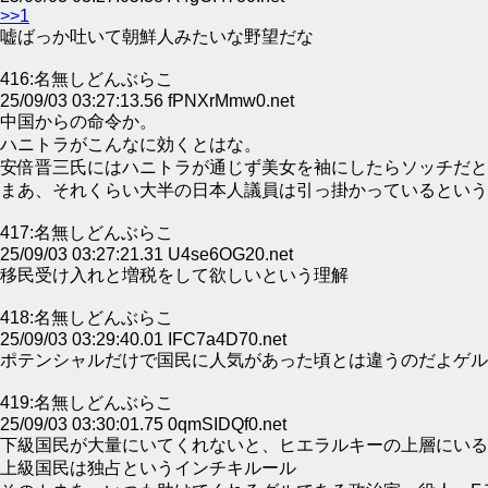
>>1
嘘ばっか吐いて朝鮮人みたいな野望だな
416:名無しどんぶらこ
25/09/03 03:27:13.56 fPNXrMmw0.net
中国からの命令か。
ハニトラがこんなに効くとはな。
安倍晋三氏にはハニトラが通じず美女を袖にしたらソッチだと
まあ、それくらい大半の日本人議員は引っ掛かっているという
417:名無しどんぶらこ
25/09/03 03:27:21.31 U4se6OG20.net
移民受け入れと増税をして欲しいという理解
418:名無しどんぶらこ
25/09/03 03:29:40.01 IFC7a4D70.net
ポテンシャルだけで国民に人気があった頃とは違うのだよゲル
419:名無しどんぶらこ
25/09/03 03:30:01.75 0qmSIDQf0.net
下級国民が大量にいてくれないと、ヒエラルキーの上層にい
上級国民は独占というインチキルール