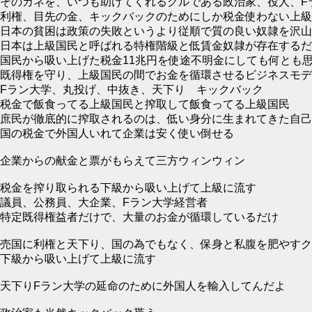
そのカネを、いつも助けてくれるグルである政治家、役人、F
利権、目先の金、キックバックのためにしか税金使わない上級
日本の貧困は政策の失敗というより従順で質の良い奴隷を沢山
日本は上級国民と呼ばれる特権階級と低賃金奴隷が存在するだ
国民から吸い上げた税金11兆円を使途不明金にしても何とも
既得権を守り、上級国民の間でお金を循環させるビジネスモデ
Fラン大学、丸投げ、中抜き、天下り キックバック
税金で飯食ってる上級国民と搾取して飯食ってる上級国民
庶民が徹底的に搾取されるのは、低い身分に生まれてきた自己
国の税金で外国人いれて企業は安く使い倒せる
企業からの献金と票がもらえて三方ウィンウィン
税金を搾り取られる下級から吸い上げて上級に流す
議員、公務員、大企業、Fラン大学経営者
特定既得権益者だけで、大量のお金が循環しているだけ
売国に利権と天下り、国の為でもなく、保身と私腹を肥やすク
下級から吸い上げて上級に流す
天下りFラン大学の延命のために外国人を輸入してんだよ