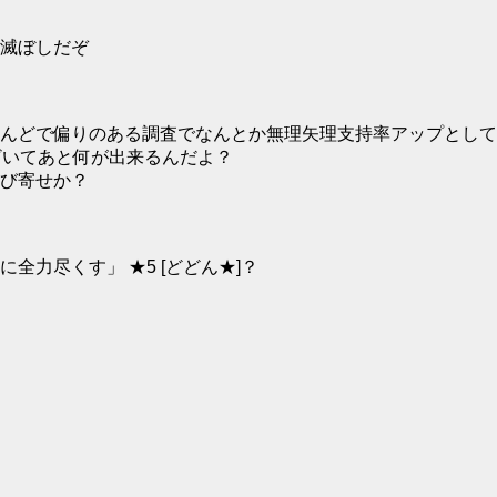
滅ぼしだぞ
んどで偏りのある調査でなんとか無理矢理支持率アップとして
ざいてあと何が出来るんだよ？
び寄せか？
力尽くす」 ★5 [どどん★]？