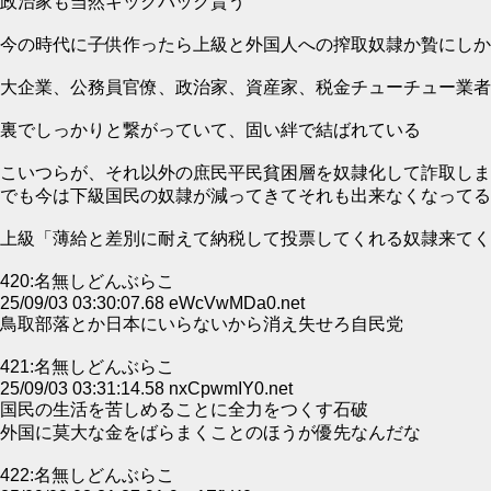
政治家も当然キックバック貰う
今の時代に子供作ったら上級と外国人への搾取奴隷か贄にしか
大企業、公務員官僚、政治家、資産家、税金チューチュー業者
裏でしっかりと繋がっていて、固い絆で結ばれている
こいつらが、それ以外の庶民平民貧困層を奴隷化して詐取しま
でも今は下級国民の奴隷が減ってきてそれも出来なくなってる
上級「薄給と差別に耐えて納税して投票してくれる奴隷来てく
420:名無しどんぶらこ
25/09/03 03:30:07.68 eWcVwMDa0.net
鳥取部落とか日本にいらないから消え失せろ自民党
421:名無しどんぶらこ
25/09/03 03:31:14.58 nxCpwmIY0.net
国民の生活を苦しめることに全力をつくす石破
外国に莫大な金をばらまくことのほうが優先なんだな
422:名無しどんぶらこ