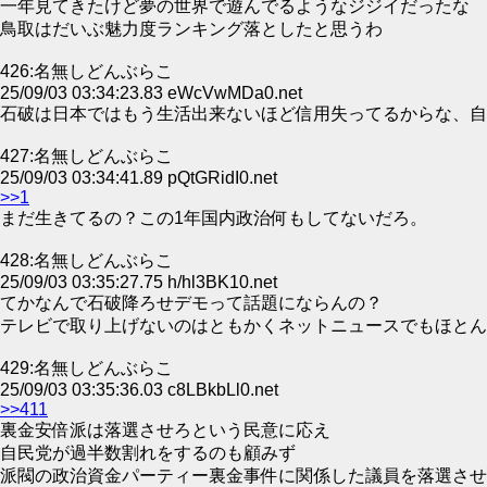
一年見てきたけど夢の世界で遊んでるようなジジイだったな
鳥取はだいぶ魅力度ランキング落としたと思うわ
426:名無しどんぶらこ
25/09/03 03:34:23.83 eWcVwMDa0.net
石破は日本ではもう生活出来ないほど信用失ってるからな、自
427:名無しどんぶらこ
25/09/03 03:34:41.89 pQtGRidI0.net
>>1
まだ生きてるの？この1年国内政治何もしてないだろ。
428:名無しどんぶらこ
25/09/03 03:35:27.75 h/hl3BK10.net
てかなんで石破降ろせデモって話題にならんの？
テレビで取り上げないのはともかくネットニュースでもほとん
429:名無しどんぶらこ
25/09/03 03:35:36.03 c8LBkbLl0.net
>>411
裏金安倍派は落選させろという民意に応え
自民党が過半数割れをするのも顧みず
派閥の政治資金パーティー裏金事件に関係した議員を落選させ