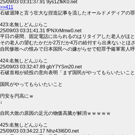
25/09/03 03:31:37.91 9ys1ZfkK0.net
>>411
石破退陣と言う壮大な捏造記事を流したオールドメディアの罪
423:名無しどんぶらこ
25/09/03 03:31:41.31 fPNXrMmw0.net
平日の昼間、固定電話に出られるのはリタイアした老人がほと
その老人の望むたかだか2万だか4万の給付すら出来ないとほ
自民惨敗への恨みで日本国民への嫌がらせで犯罪予備軍害人呼
424:名無しどんぶらこ
25/09/03 03:32:47.89 gbY7YSm20.net
石破首相が続投の意向表明「まず国民がやってもらいたいことに全
国民がやってもらいたいこと
円安を円高にｗ
↓
自民大敗の原因の足元の物価高騰が解消ｗｗｗｗｗ
425:名無しどんぶらこ
25/09/03 03:34:22.17 Nhz43I6D0.net