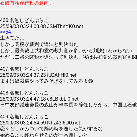
石破首相が続投の意向 ..
406:名無しどんぶらこ
25/09/03 03:24:03.08 JSMThnYK0.net
>>54
生きてたよ
しかし関税が裁判で違法と判決出た
しかし最高裁は共和党の裁判官が多いから判決はわからない
ただし二審の関税が違法って判決も、実は共和党の裁判官も関
407:名無しどんぶらこ
25/09/03 03:24:37.23 fttGAhHl0.net
まずは総裁選やってみそぎをしてみろよ😨
408:名無しどんぶらこ
25/09/03 03:24:47.18 c8LBkbLl0.net
日中友好議連会長の森山が幹事長を辞任したから、中国は石破
409:名無しどんぶらこ
25/09/03 03:24:54.59 Nhz43I6D0.net
恋々としがみついて辞め時を逸した気がするな
始めるより終わらせるのが一番難しいと