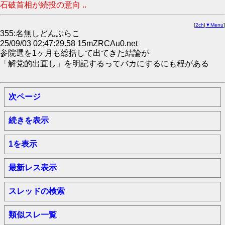
石破首相が続投の意向 ..
[
2ch
|
▼Menu
]
355:名無しどんぶらこ
25/09/03 02:47:29.58 15mZRCAu0.net
参院選を1ヶ月も総括して出てきた結論が
「解党的出直し」を明記するってバカにするにも程がある
次ページ
続きを表示
1を表示
最新レス表示
スレッドの検索
類似スレ一覧