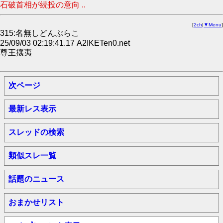
石破首相が続投の意向 ..
[
2ch
|
▼Menu
]
315:名無しどんぶらこ
25/09/03 02:19:41.17 A2IKETen0.net
尊王攘夷
次ページ
最新レス表示
スレッドの検索
類似スレ一覧
話題のニュース
おまかせリスト