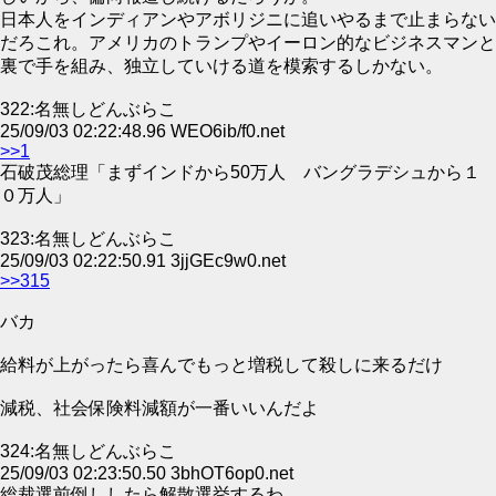
日本人をインディアンやアボリジニに追いやるまで止まらない
だろこれ。アメリカのトランプやイーロン的なビジネスマンと
裏で手を組み、独立していける道を模索するしかない。
322:名無しどんぶらこ
25/09/03 02:22:48.96 WEO6ib/f0.net
>>1
石破茂総理「まずインドから50万人 バングラデシュから１
０万人」
323:名無しどんぶらこ
25/09/03 02:22:50.91 3jjGEc9w0.net
>>315
バカ
給料が上がったら喜んでもっと増税して殺しに来るだけ
減税、社会保険料減額が一番いいんだよ
324:名無しどんぶらこ
25/09/03 02:23:50.50 3bhOT6op0.net
総裁選前倒ししたら解散選挙するわ