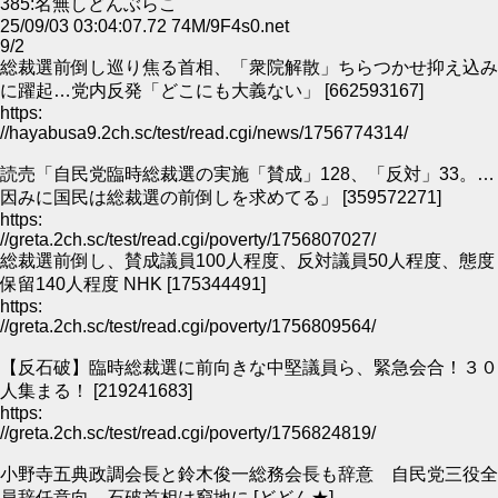
385:名無しどんぶらこ
25/09/03 03:04:07.72 74M/9F4s0.net
9/2
総裁選前倒し巡り焦る首相、「衆院解散」ちらつかせ抑え込み
に躍起…党内反発「どこにも大義ない」 [662593167]
https:
//hayabusa9.2ch.sc/test/read.cgi/news/1756774314/
読売「自民党臨時総裁選の実施「賛成」128、「反対」33。…
因みに国民は総裁選の前倒しを求めてる」 [359572271]
https:
//greta.2ch.sc/test/read.cgi/poverty/1756807027/
総裁選前倒し、賛成議員100人程度、反対議員50人程度、態度
保留140人程度 NHK [175344491]
https:
//greta.2ch.sc/test/read.cgi/poverty/1756809564/
【反石破】臨時総裁選に前向きな中堅議員ら、緊急会合！３０
人集まる！ [219241683]
https:
//greta.2ch.sc/test/read.cgi/poverty/1756824819/
小野寺五典政調会長と鈴木俊一総務会長も辞意 自民党三役全
員辞任意向 石破首相は窮地に [どどん★]