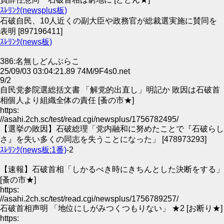
ｽﾚﾘﾝｸ(newsplus板)
石破自民、10人近くの副大臣や政務官が総裁選実施に賛同を
表明 [897196411]
ｽﾚﾘﾝｸ(news板)
386:名無しどんぶらこ
25/09/03 03:04:21.89 74M/9F4s0.net
9/2
自民党参院選総括文書 「解党的出直し」明記か 敗因は石破首
相個人より組織全体の責任 [蚤の市★]
https:
//asahi.2ch.sc/test/read.cgi/newsplus/1756782495/
【選挙の敗因】石破総理「党内融和に努めたことで『石破らし
さ』を失い多くの同志を失うことになった」 [478973293]
ｽﾚﾘﾝｸ(news板:1番)
-2
【速報】石破首相「しかるべき時にきちんとした決断をする」
[蚤の市★]
https:
//asahi.2ch.sc/test/read.cgi/newsplus/1756789257/
石破首相声明 「地位にしがみつくつもりない」 ★2 [お断り★]
https: