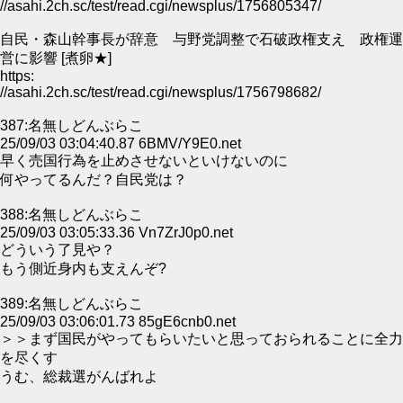
//asahi.2ch.sc/test/read.cgi/newsplus/1756805347/
自民・森山幹事長が辞意 与野党調整で石破政権支え 政権運
営に影響 [煮卵★]
https:
//asahi.2ch.sc/test/read.cgi/newsplus/1756798682/
387:名無しどんぶらこ
25/09/03 03:04:40.87 6BMV/Y9E0.net
早く売国行為を止めさせないといけないのに
何やってるんだ？自民党は？
388:名無しどんぶらこ
25/09/03 03:05:33.36 Vn7ZrJ0p0.net
どういう了見や？
もう側近身内も支えんぞ?
389:名無しどんぶらこ
25/09/03 03:06:01.73 85gE6cnb0.net
＞＞まず国民がやってもらいたいと思っておられることに全力
を尽くす
うむ、総裁選がんばれよ