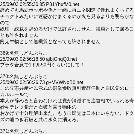
25/09/03 02:55:30.85 P31YhufM0.net
辞めても馬鹿ポッポや孫と一緒に再エネ関連で暴れまくってる
チョクトみたいに迷惑かけまくるのが火を見るよりも明らかな
ので
総理・総裁を辞めるだけでは許されません、議員として居るこ
とも許されません
例え生物として無機質となっても許されません
369:名無しどんぶらこ
25/09/03 02:56:18.50 ajbjGhqQ0.net
プラダ合意で1ドル50円ぐらいにして！！
370:名無しどんぶらこ
25/09/03 02:56:26.73 g+MVWNoB0.net
この立憲共産社民党式の選挙惨敗無引責辞任制と自民党のロー
カルルールで、
本人が辞めると言わなければ党が消滅する迄首相でいられる奇
妙キテレツ党だと石破と言う物体の
おかげで十分理解出来た。もう自民党は日本にいらない。ドク
ズの嘘つき石破と共に永久に消えろ。
371:名無しどんぶらこ