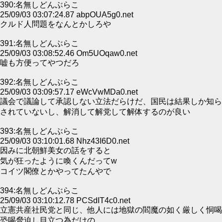
390:名無しどんぶらこ
25/09/03 03:07:24.87 abpOUA5g0.net
クルド人問題をなんとかしろや
391:名無しどんぶらこ
25/09/03 03:08:52.46 Om5UOqaw0.net
嘘も方便ってやつだろ
392:名無しどんぶらこ
25/09/03 03:09:57.17 eWcVwMDa0.net
議会で議論して承認しない立法だらけだ、国民は結果しか知ら
されていないし、解消して解党して解体するのが良い
393:名無しどんぶらこ
25/09/03 03:10:01.68 Nhz43I6D0.net
因みに北朝鮮美女の話をすると
気が狂ったように喚くんだってw
コイツ閣僚とかやってたんやで
394:名無しどんぶらこ
25/09/03 03:10:12.78 PCSdIT4c0.net
立憲共産社民党と同じ、他人には地獄の閻魔の如く厳しく恫喝
恐喝脅迫し目立つ為だけの