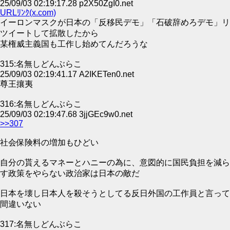
25/09/03 02:19:17.28 p2X50ZgI0.net
URLﾘﾝｸ(x.com)
イーロンマスクが日本の「反移民デモ」「石破辞めろデモ」リ
ツイートして拡散したから
某権威主義国も工作し始めてんだろうな
315:名無しどんぶらこ
25/09/03 02:19:41.17 A2IKETen0.net
尊王攘夷
316:名無しどんぶらこ
25/09/03 02:19:47.68 3jjGEc9w0.net
>>307
社会保険料の増加もひどい
自分の貰えるマネーとハニーの為に、意図的に国民負担を減ら
す政策をやらない政治家は日本の敵だ
日本を壊し日本人を殺そうとしてる反日外国の工作員と言って
間違いない
317:名無しどんぶらこ