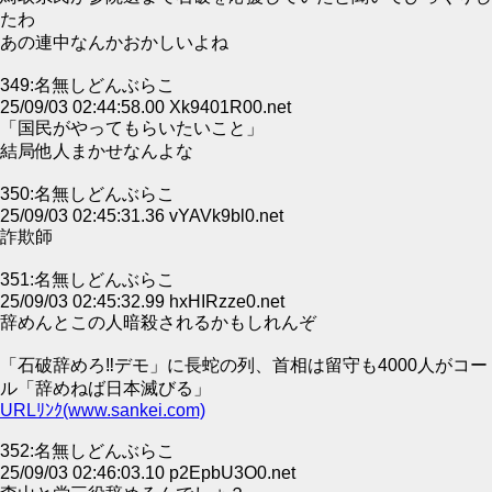
たわ
あの連中なんかおかしいよね
349:名無しどんぶらこ
25/09/03 02:44:58.00 Xk9401R00.net
「国民がやってもらいたいこと」
結局他人まかせなんよな
350:名無しどんぶらこ
25/09/03 02:45:31.36 vYAVk9bl0.net
詐欺師
351:名無しどんぶらこ
25/09/03 02:45:32.99 hxHIRzze0.net
辞めんとこの人暗殺されるかもしれんぞ
「石破辞めろ‼デモ」に長蛇の列、首相は留守も4000人がコー
ル「辞めねば日本滅びる」
URLﾘﾝｸ(www.sankei.com)
352:名無しどんぶらこ
25/09/03 02:46:03.10 p2EpbU3O0.net