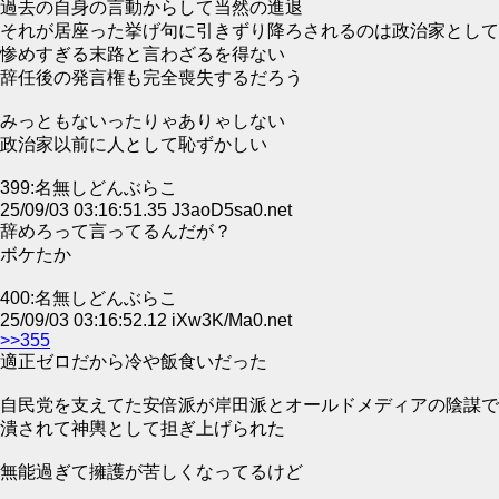
過去の自身の言動からして当然の進退
それが居座った挙げ句に引きずり降ろされるのは政治家として
惨めすぎる末路と言わざるを得ない
辞任後の発言権も完全喪失するだろう
みっともないったりゃありゃしない
政治家以前に人として恥ずかしい
399:名無しどんぶらこ
25/09/03 03:16:51.35 J3aoD5sa0.net
辞めろって言ってるんだが？
ボケたか
400:名無しどんぶらこ
25/09/03 03:16:52.12 iXw3K/Ma0.net
>>355
適正ゼロだから冷や飯食いだった
自民党を支えてた安倍派が岸田派とオールドメディアの陰謀で
潰されて神輿として担ぎ上げられた
無能過ぎて擁護が苦しくなってるけど