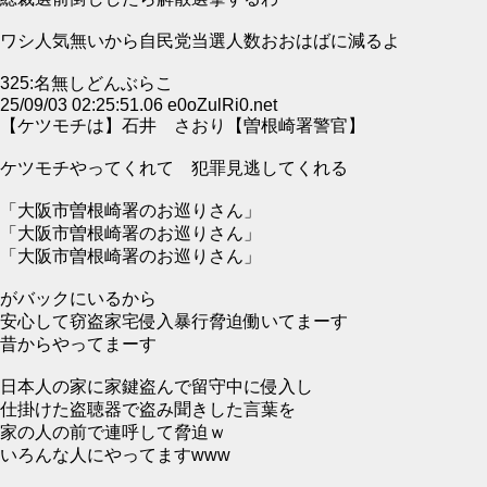
ワシ人気無いから自民党当選人数おおはばに減るよ
325:名無しどんぶらこ
25/09/03 02:25:51.06 e0oZulRi0.net
【ケツモチは】石井 さおり【曽根崎署警官】
ケツモチやってくれて 犯罪見逃してくれる
「大阪市曽根崎署のお巡りさん」
「大阪市曽根崎署のお巡りさん」
「大阪市曽根崎署のお巡りさん」
がバックにいるから
安心して窃盗家宅侵入暴行脅迫働いてまーす
昔からやってまーす
日本人の家に家鍵盗んで留守中に侵入し
仕掛けた盗聴器で盗み聞きした言葉を
家の人の前で連呼して脅迫ｗ
いろんな人にやってますwww