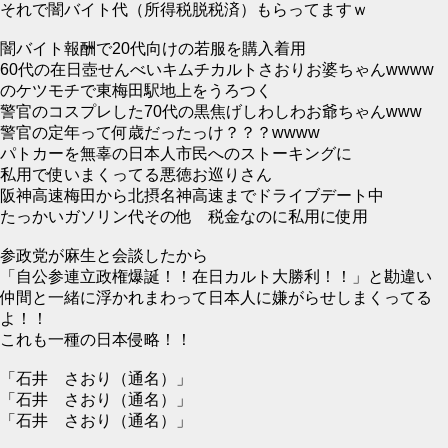
それで闇バイト代（所得税脱税済）もらってますｗ
闇バイト報酬で20代向けの若服を購入着用
60代の在日壺せんべいキムチカルトさおりお婆ちゃんwwww
のケツモチで東梅田駅地上をうろつく
警官のコスプレした70代の黒焦げしわしわお爺ちゃんwww
警官の定年って何歳だったっけ？？？wwww
パトカーを無辜の日本人市民へのストーキングに
私用で使いまくってる悪徳お巡りさん
阪神高速梅田から北摂名神高速までドライブデート中
たっかいガソリン代その他 税金なのに私用に使用
参政党が麻生と会談したから
「自公参連立政権爆誕！！在日カルト大勝利！！」と勘違い
仲間と一緒に浮かれまわって日本人に嫌がらせしまくってる
よ！！
これも一種の日本侵略！！
「石井 さおり（通名）」
「石井 さおり（通名）」
「石井 さおり（通名）」