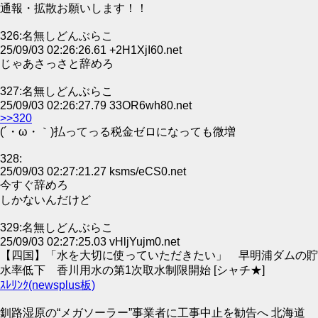
通報・拡散お願いします！！
326:名無しどんぶらこ
25/09/03 02:26:26.61 +2H1XjI60.net
じゃあさっさと辞めろ
327:名無しどんぶらこ
25/09/03 02:26:27.79 33OR6wh80.net
>>320
(´・ω・｀)払ってっる税金ゼロになっても微増
328:
25/09/03 02:27:21.27 ksms/eCS0.net
今すぐ辞めろ
しかないんだけど
329:名無しどんぶらこ
25/09/03 02:27:25.03 vHljYujm0.net
【四国】「水を大切に使っていただきたい」 早明浦ダムの貯
水率低下 香川用水の第1次取水制限開始 [シャチ★]
ｽﾚﾘﾝｸ(newsplus板)
釧路湿原の“メガソーラー”事業者に工事中止を勧告へ 北海道