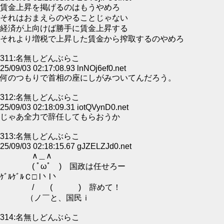
賃金上昇を掲げるのはもうやめろ
それはおまえらのやることじゃない
経済が上向けば勝手に賃金上昇する
それより増税で上昇した賃金から搾取するのやめろ
311:名無しどんぶらこ
25/09/03 02:17:08.93 lnNOj6ef0.net
何のつもりで首相の座にしがみついてんだろう。
312:名無しどんぶらこ
25/09/03 02:18:09.31 iotQVynD0.net
じゃあ全力で辞任してもらおうか
313:名無しどんぶらこ
25/09/03 02:18:15.67 gJZELZJd0.net
∧＿∧
( ﾟωﾟ ) 国政は任せろー
ｹﾞﾙｹﾞﾙＣ□ l丶l丶
/ ( ) 辞めて！
（ノ￣と、国民ｉ
314:名無しどんぶらこ