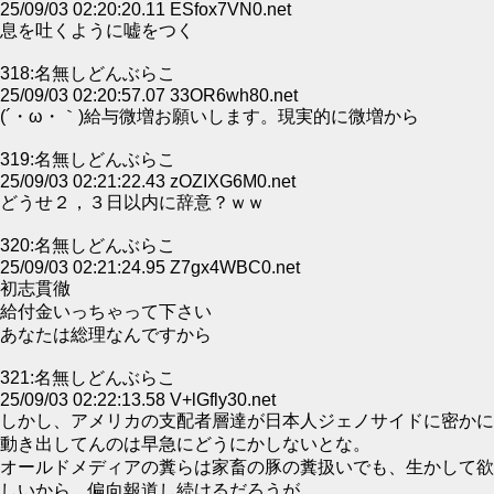
25/09/03 02:20:20.11 ESfox7VN0.net
息を吐くように嘘をつく
318:名無しどんぶらこ
25/09/03 02:20:57.07 33OR6wh80.net
(´・ω・｀)給与微増お願いします。現実的に微増から
319:名無しどんぶらこ
25/09/03 02:21:22.43 zOZIXG6M0.net
どうせ２，３日以内に辞意？ｗｗ
320:名無しどんぶらこ
25/09/03 02:21:24.95 Z7gx4WBC0.net
初志貫徹
給付金いっちゃって下さい
あなたは総理なんですから
321:名無しどんぶらこ
25/09/03 02:22:13.58 V+lGfly30.net
しかし、アメリカの支配者層達が日本人ジェノサイドに密かに
動き出してんのは早急にどうにかしないとな。
オールドメディアの糞らは家畜の豚の糞扱いでも、生かして欲
しいから、偏向報道し続けるだろうが。