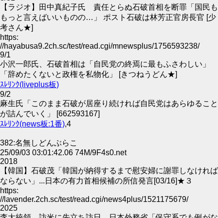
【ラジオ】田中真紀子氏 責任とらぬ石破首相を断罪「国民も
もっと言えばいいものの…」 ポスト石破は林芳正官房長官 [少
考さん★]
https:
//hayabusa9.2ch.sc/test/read.cgi/mnewsplus/1756593238/
9/1
小沢一郎氏、石破首相は「自民党の終焉に最もふさわしい」
「辞めたくないと政権を私物化」 [きつねうどん★]
ｽﾚﾘﾝｸ(liveplus板)
9/2
麻生氏「このまま石破が居座り続ければ自民党はあらゆること
が詰んでいく」 [662593167]
ｽﾚﾘﾝｸ(news板:1番)
,4
382:名無しどんぶらこ
25/09/03 03:01:42.06 74M/9F4s0.net
2018
【韓国】石破茂「韓国が納得するまで慰安婦に謝罪しなければ
ならない」...日本の有力首相候補の所信発言[03/16]★３
https:
//lavender.2ch.sc/test/read.cgi/news4plus/1521175679/
2025
李大統領、訪米に先立ち訪日…日本外務省「保守系でも例がな