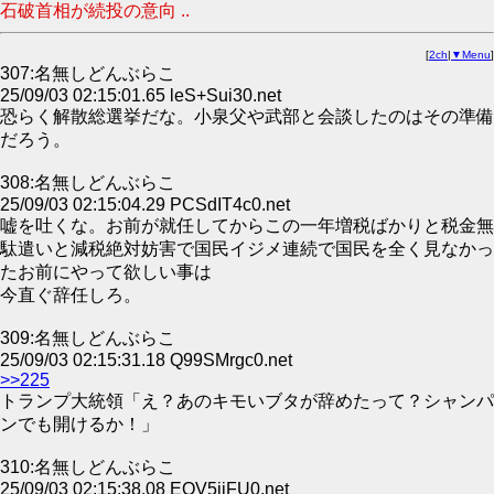
石破首相が続投の意向 ..
[
2ch
|
▼Menu
]
307:名無しどんぶらこ
25/09/03 02:15:01.65 leS+Sui30.net
恐らく解散総選挙だな。小泉父や武部と会談したのはその準備
だろう。
308:名無しどんぶらこ
25/09/03 02:15:04.29 PCSdIT4c0.net
嘘を吐くな。お前が就任してからこの一年増税ばかりと税金無
駄遣いと減税絶対妨害で国民イジメ連続で国民を全く見なかっ
たお前にやって欲しい事は
今直ぐ辞任しろ。
309:名無しどんぶらこ
25/09/03 02:15:31.18 Q99SMrgc0.net
>>225
トランプ大統領「え？あのキモいブタが辞めたって？シャンパ
ンでも開けるか！」
310:名無しどんぶらこ
25/09/03 02:15:38.08 EOV5jiFU0.net