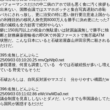
パフォーマンスだけの中二病のアホで頭も悪く食に汚く挨拶も
出来ない、国際会議ではスマホボッチと集合写真遅刻の赤恥
バカにされっ放し、更に治安の特に悪い旅行要注意途上国から
の利権目的の移民人身売買8000万人を勝手に決め更にたった7
億の減税も全力妨害で絶対やらない
癖に150兆円以上の税金の無駄遣いは財源論議無しで勝手に独
断と財務麻薬密輸省の即OKで外国ファーストで無尽蔵ATM
状態だ。こんな日本にいると石破岩屋森山岸田宗男に殺される
だけだ。
395:名無しどんぶらこ
25/09/03 03:10:20.25 rmvQpNfp0.net
参院選後、何度も調査している 今では石破続投が多いし増え
ている 野党でもそうだ
石破おろしは、自民反対派やマスゴミ 分かりやすい構図だw
396:名無しどんぶらこ
25/09/03 03:11:02.86 eWcVwMDa0.net
議会制度を見直ししないとダメだ、いつまでも帝国議会してた
ら国民が困惑するだけだ