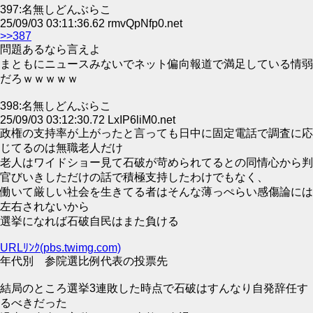
397:名無しどんぶらこ
25/09/03 03:11:36.62 rmvQpNfp0.net
>>387
問題あるなら言えよ
まともにニュースみないでネット偏向報道で満足している情弱
だろｗｗｗｗｗ
398:名無しどんぶらこ
25/09/03 03:12:30.72 LxIP6liM0.net
政権の支持率が上がったと言っても日中に固定電話で調査に応
じてるのは無職老人だけ
老人はワイドショー見て石破が苛められてるとの同情心から判
官びいきしただけの話で積極支持したわけでもなく、
働いて厳しい社会を生きてる者はそんな薄っぺらい感傷論には
左右されないから
選挙になれば石破自民はまた負ける
URLﾘﾝｸ(pbs.twimg.com)
年代別 参院選比例代表の投票先
結局のところ選挙3連敗した時点で石破はすんなり自発辞任す
るべきだった