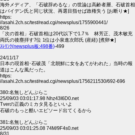
海外メディア、「石破辞めるな」の世論は高齢者層、石破首相
はバイデン氏と同じ状況、再選目指せば政権失う [お断り★]
https:
//asahi.2ch.sc/test/read.cgi/newsplus/1755900441/
8/26
「次の首相」石破首相は20代以下で1.7％ 林芳正、茂木敏充
両氏の後塵拝す7位 1位は小泉進次郎氏 (産経) [煮卵★]
ｽﾚﾘﾝｸ(newsplus板:498番)
-499
24/11/17
日本の現首相･石破茂「北朝鮮に女をあてがわれた」当時の報
道はこんな風だった。
https:
//asahi.2ch.sc/test/read.cgi/newsplus/1756211530/692-696
380:名無しどんぶらこ
25/09/03 03:01:17.98 Nhz43I6D0.net
Tverの正義のミカタ見るといいよ
石破のもっと酷いエピソード出てくるから
381:名無しどんぶらこ
25/09/03 03:01:25.08 74M/9F4s0.net
8/31