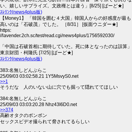
い、嬉しいサプライズ。文政権とは違う」[8/25] [ばーど★]
ｽﾚﾘﾝｸ(news4plus板)
【Money1】 「韓国を囲む４大国」韓国人からの好感度が最も
高いのは「石破茂」でした。 ［8/31］ [仮面ウニダー★]
https:
//lavender.2ch.sc/test/read.cgi/news4plus/1756592030/
「中国は石破首相に期待していた。死に体となったのは誤算」
東京財団・柯隆氏 [7/25] [ばーど★]
ｽﾚﾘﾝｸ(news4plus板)
383:名無しどんぶらこ
25/09/03 03:02:58.21 1Y5MsvyS0.net
>>1
そうだな 人のいない山に穴でも掘って隠れててほしい
384:名無しどんぶらこ
25/09/03 03:03:20.28 Nhz43I6D0.net
>>374
高齢オタクのボンボン
セックスビデオ撮られて脅されてるらしい