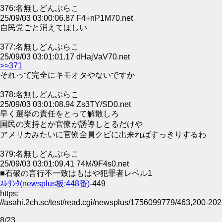
376:名無しどんぶらこ
25/09/03 03:00:06.87 F4+nP1M70.net
自民党ごと消えてほしい
377:名無しどんぶらこ
25/09/03 03:01:01.17 dHajVaV70.net
>>371
それって完全にキモオタやないですか
378:名無しどんぶらこ
25/09/03 03:01:08.94 Zs3TY/SD0.net
早く選挙の責任をとって解散しろ
国民の支持とか官僚が誘導しとるだけや
アメリカみたいに官僚全員クビに出来ればすっきりするわ
379:名無しどんぶらこ
25/09/03 03:01:09.41 74M/9F4s0.net
■石破の言行不一致はもはや犯罪者レベル1
ｽﾚﾘﾝｸ(newsplus板:448番)
-449
https:
//asahi.2ch.sc/test/read.cgi/newsplus/1756099779/463,200-202
8/23