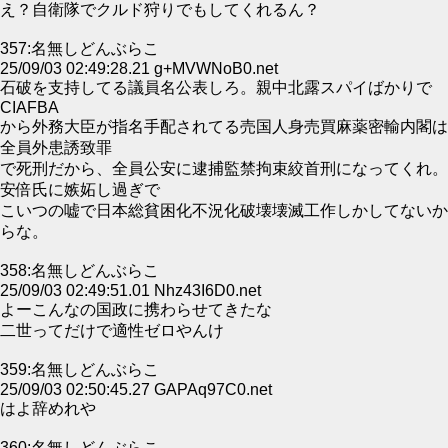
え？自衛隊でクルド狩りでもしてくれるん？
357:名無しどんぶらこ
25/09/03 02:49:28.21 g+MVWNoB0.net
石破を支持してる議員名公表しろ。親中北露スパイばかりで
CIAFBA
から外務大臣が指名手配されてる売国人身売買麻薬密輸内閣は
全員外患誘致罪
で死刑だから、全員公安に逮捕監禁拘束絞首刑になってくれ。
安倍氏に嫉妬し過ぎで
こいつの嘘で日本総貧困化不況化破壊壊滅工作しかしてないか
らな。
358:名無しどんぶらこ
25/09/03 02:49:51.01 Nhz43I6D0.net
よーこんなの国政に携わらせてきたな
二世ってだけで適性ゼロやんけ
359:名無しどんぶらこ
25/09/03 02:50:45.27 GAPAq97C0.net
はよ辞めれや
360:名無しどんぶらこ