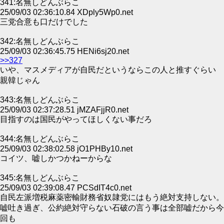
341:名無しどんぶらこ
25/09/03 02:36:10.84 XDply5Wp0.net
三党合意も口だけでした
342:名無しどんぶらこ
25/09/03 02:36:45.75 HENi6sj20.net
>>327
いや、マスメディアが自民だというならこの人と推すぐらい
親韓じゃん
343:名無しどんぶらこ
25/09/03 02:37:28.51 jMZAFjjR0.net
目指すのは国民がやってほしくない事だろ
344:名無しどんぶらこ
25/09/03 02:38:02.58 jO1PHBy10.net
コイツ、嘘しかつかねーからな
345:名無しどんぶらこ
25/09/03 02:39:08.47 PCSdIT4c0.net
自民左派増税麻薬密輸財務省奴隷党にはもう絶対支持しない。
嘘吐き過ぎ、公約絶対守らない石破の言う事は全部嘘だから今
回も