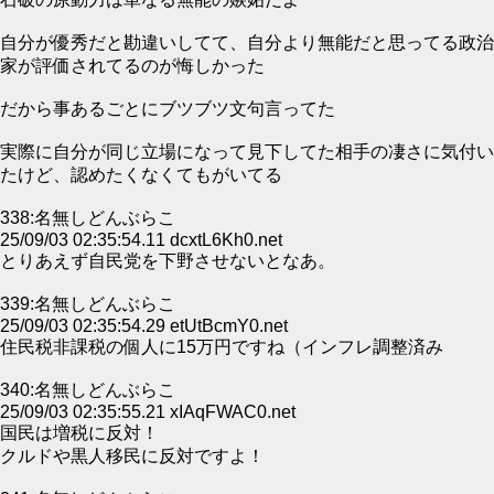
自分が優秀だと勘違いしてて、自分より無能だと思ってる政治
家が評価されてるのが悔しかった
だから事あるごとにブツブツ文句言ってた
実際に自分が同じ立場になって見下してた相手の凄さに気付い
たけど、認めたくなくてもがいてる
338:名無しどんぶらこ
25/09/03 02:35:54.11 dcxtL6Kh0.net
とりあえず自民党を下野させないとなあ。
339:名無しどんぶらこ
25/09/03 02:35:54.29 etUtBcmY0.net
住民税非課税の個人に15万円ですね（インフレ調整済み
340:名無しどんぶらこ
25/09/03 02:35:55.21 xIAqFWAC0.net
国民は増税に反対！
クルドや黒人移民に反対ですよ！