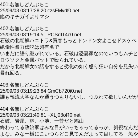
401:名無しどんぶらこ
25/09/03 03:17:28.20 czsFMvdf0.net
他のキチガイよりマシ
402:名無しどんぶらこ
25/09/03 03:19:14.51 PCSdIT4c0.net
石破の北朝鮮ハニトラ&買春もっとドンドン女よこせドスケベ
絶倫性暴力伝説は超有名で
いまだに語り継がれている。石破は恐妻家なのでいつもムチと
ロウソクと金属バットで殴られている。
だから北朝鮮女の話をすると劣化の如く怒り狂い自分を見失い
暴れ回る。
403:名無しどんぶらこ
25/09/03 03:19:23.84 GmCb720i0.net
誰も韓流大学なんか通うつもりないし、つぶれて欲しいんだが
404:名無しどんぶらこ
25/09/03 03:21:40.81 +XLj03oR0.net
石破、岩屋、林、小池、一昔だと鳩山
終わってる政治家はみな目がいっちゃってるっか、斜視なんだ
よな。みな一様にこいつらどこ見てんだよって目してる 魚や