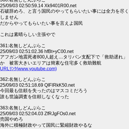
25/09/03 02:50:59.14 Xk9401R00.net
石破辞めろ、と言う国民のやってもらいたい事には全力を尽く
しません
だからやってもらいたい事を言えよ国民
これは素晴らしい主張やで
361:名無しどんぶらこ
25/09/03 02:51:02.36 hfBt+yC00.net
アフガン地震死者800人超え…タリバン支配下で「救助遅れ」
か 被害大きいエリアは簡素な住宅多く救助難航
URLﾘﾝｸ(www.youtube.com)
362:名無しどんぶらこ
25/09/03 02:51:18.69 QIFlRkK50.net
今回最も信頼を失ったのはマスコミだろう
誰も世論調査を信頼しなくなった
363:名無しどんぶらこ
25/09/03 02:52:04.03 ZfRJgFOs0.net
売国やめろ
海外に積極財政やって国民に緊縮財政やるな