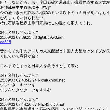
何もしないだろ。もう岸田石破岩屋森山が議員辞職する迄党左
派独裁民主主義破壊を目指す
今の嘘つき公約詐欺の地獄のミンス以下のゴミ自民党にはもう
恐ろしくていれられない。
特に石破岩屋森山岸田宗男はこの世から消えてくれ。
346:名無しどんぶらこ
25/09/03 02:39:25.88 3jjGEc9w0.net
>>318
昔からその手のアメリカ人支配層と中国人支配層はタイプが良
く似ていて意見が合う
これまでもずっと日本人を殺そうとして来た
347:名無しどんぶらこ
25/09/03 02:43:42.94 NxmKxnlp0.net
ウソつき キツツキ
ウソをつきつき ツキすすむ
348:名無しどんぶらこ
25/09/03 02:44:56.67 Nhz43I6D0.net
鳥取県民が参院選まで石破を応援していたと聞いてびっくりし