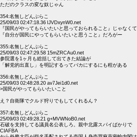
ただのクラスの変な奴じゃん
354:名無しどんぶらこ
25/09/03 02:47:18.36 lJVDxynW0.net
『国民がやってもらいたいと思っておられること』じゃなくて
『自分が国民にやってもらいたいと思うこと』だろがー
355:名無しどんぶらこ
25/09/03 02:47:29.58 15mZRCAu0.net
参院選を1ヶ月も総括して出てきた結論が
「解党的出直し」を明記するってバカにするにも程がある
356:名無しどんぶらこ
25/09/03 02:48:28.20 av7Jei1d0.net
>国民がやってもらいたいこと
え？自衛隊でクルド狩りでもしてくれるん？
357:名無しどんぶらこ
25/09/03 02:49:28.21 g+MVWNoB0.net
石破を支持してる議員名公表しろ。親中北露スパイばかりで
CIAFBA
から外務大臣が指名手配されてる売国人身売買麻薬密輸内閣は