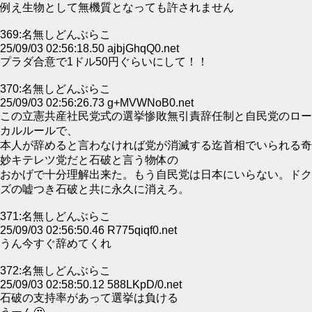
例え生物として無機質となっても許されません
369:名無しどんぶらこ
25/09/03 02:56:18.50 ajbjGhqQ0.net
プラダ合意で1ドル50円ぐらいにして！！
370:名無しどんぶらこ
25/09/03 02:56:26.73 g+MVWNoB0.net
この立憲共産社民党式の選挙惨敗無引責辞任制と自民党のロー
カルルールで、
本人が辞めると言わなければ党が消滅する迄首相でいられる奇
妙キテレツ党だと石破と言う物体の
おかげで十分理解出来た。もう自民党は日本にいらない。ドク
ズの嘘つき石破と共に永久に消えろ。
371:名無しどんぶらこ
25/09/03 02:56:50.46 R775qiqf0.net
うん今すぐ辞めてくれ
372:名無しどんぶらこ
25/09/03 02:58:50.12 588LKpD/0.net
石破の支持率があって選挙は負ける