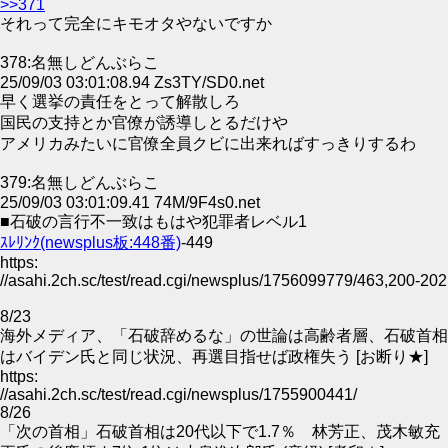
>>371
それって完全にキモオタやないですか
378:名無しどんぶらこ
25/09/03 03:01:08.94 Zs3TY/SD0.net
早く選挙の責任をとって解散しろ
国民の支持とか官僚が誘導しとるだけや
アメリカみたいに官僚全員クビに出来ればすっきりするわ
379:名無しどんぶらこ
25/09/03 03:01:09.41 74M/9F4s0.net
■石破の言行不一致はもはや犯罪者レベル1
ｽﾚﾘﾝｸ(newsplus板:448番)
-449
https:
//asahi.2ch.sc/test/read.cgi/newsplus/1756099779/463,200-202
8/23
海外メディア、「石破辞めるな」の世論は高齢者層、石破首相
はバイデン氏と同じ状況、再選目指せば政権失う [お断り★]
https:
//asahi.2ch.sc/test/read.cgi/newsplus/1755900441/
8/26
「次の首相」石破首相は20代以下で1.7％ 林芳正、茂木敏充