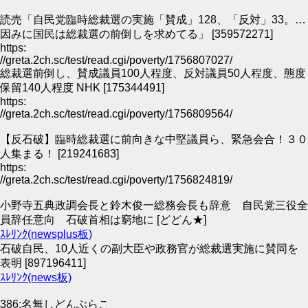
読売「自民党臨時総裁選の実施「賛成」128、「反対」33。…
因みに国民は総裁選の前倒しを求めてる」 [359572271]
https:
//greta.2ch.sc/test/read.cgi/poverty/1756807027/
総裁選前倒し、賛成議員100人程度、反対議員50人程度、態度
保留140人程度 NHK [175344491]
https:
//greta.2ch.sc/test/read.cgi/poverty/1756809564/
【反石破】臨時総裁選に前向きな中堅議員ら、緊急会合！３０
人集まる！ [219241683]
https:
//greta.2ch.sc/test/read.cgi/poverty/1756824819/
小野寺五典政調会長と鈴木俊一総務会長も辞意 自民党三役全
員辞任意向 石破首相は窮地に [どどん★]
ｽﾚﾘﾝｸ(newsplus板)
石破自民、10人近くの副大臣や政務官が総裁選実施に賛同を
表明 [897196411]
ｽﾚﾘﾝｸ(news板)
386:名無しどんぶらこ