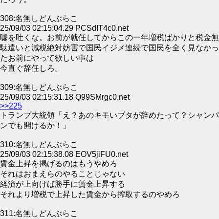
308:名無しどんぶらこ
25/09/03 02:15:04.29 PCSdIT4c0.net
嘘を吐くな。お前が就任してからこの一年増税ばかりと税金無
駄遣いと減税絶対妨害で国民イジメ連続で国民を全く見なかっ
たお前にやって欲しい事は
今直ぐ辞任しろ。
309:名無しどんぶらこ
25/09/03 02:15:31.18 Q99SMrgc0.net
>>225
トランプ大統領「え？あのキモいブタが辞めたって？シャンパ
ンでも開けるか！」
310:名無しどんぶらこ
25/09/03 02:15:38.08 EOV5jiFU0.net
賃金上昇を掲げるのはもうやめろ
それはおまえらのやることじゃない
経済が上向けば勝手に賃金上昇する
それより増税で上昇した賃金から搾取するのやめろ
311:名無しどんぶらこ