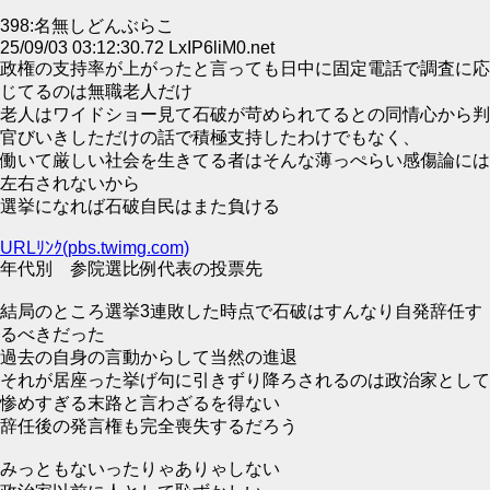
398:名無しどんぶらこ
25/09/03 03:12:30.72 LxIP6liM0.net
政権の支持率が上がったと言っても日中に固定電話で調査に応
じてるのは無職老人だけ
老人はワイドショー見て石破が苛められてるとの同情心から判
官びいきしただけの話で積極支持したわけでもなく、
働いて厳しい社会を生きてる者はそんな薄っぺらい感傷論には
左右されないから
選挙になれば石破自民はまた負ける
URLﾘﾝｸ(pbs.twimg.com)
年代別 参院選比例代表の投票先
結局のところ選挙3連敗した時点で石破はすんなり自発辞任す
るべきだった
過去の自身の言動からして当然の進退
それが居座った挙げ句に引きずり降ろされるのは政治家として
惨めすぎる末路と言わざるを得ない
辞任後の発言権も完全喪失するだろう
みっともないったりゃありゃしない