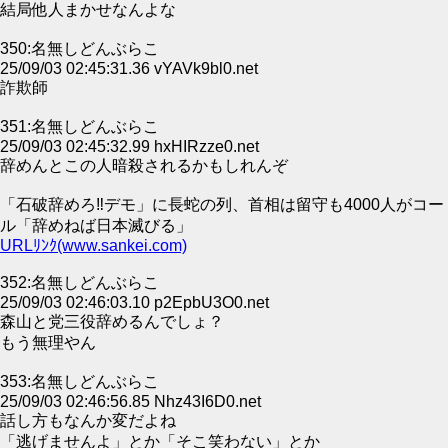
結局他人まかせなんよな
350:名無しどんぶらこ
25/09/03 02:45:31.36 vYAVk9bl0.net
詐欺師
351:名無しどんぶらこ
25/09/03 02:45:32.99 hxHIRzze0.net
辞めんとこの人暗殺されるかもしれんぞ
「石破辞めろ‼デモ」に長蛇の列、首相は留守も4000人がコー
ル「辞めねば日本滅びる」
URLﾘﾝｸ(www.sankei.com)
352:名無しどんぶらこ
25/09/03 02:46:03.10 p2EpbU3O0.net
森山と党三役辞めるんでしょ？
もう無理やん
353:名無しどんぶらこ
25/09/03 02:46:56.85 Nhz43I6D0.net
話し方もなんか変だよね
「逃げませんよ」とか「そこ笑わない」とか