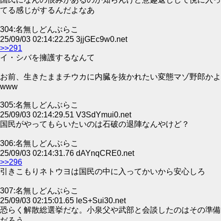
てる感じがするんだよなあ
304:名無しどんぶらこ
25/09/03 02:14:22.25 3jjGEc9w0.net
>>291
イ・シバを擁護するなんて
お前、生きたままチウカに内臓を抜かれたい変態マゾ野郎かよ
www
305:名無しどんぶらこ
25/09/03 02:14:29.51 V3SdYmui0.net
国民がやってもらいたいのは石破の退陣なんやけど？
306:名無しどんぶらこ
25/09/03 02:14:31.76 dAYnqCRE0.net
>>296
引きこもりネトウヨは国民の中に入ってかいから安心しろ
307:名無しどんぶらこ
25/09/03 02:15:01.65 leS+Sui30.net
恐らく解散総選挙だな。小泉父や武部と会談したのはその準備
だろう。