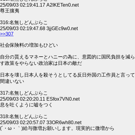
25/09/03 02:19:41.17 A2IKETen0.net
尊王攘夷
316:名無しどんぶらこ
25/09/03 02:19:47.68 3jjGEc9w0.net
>>307
社会保険料の増加もひどい
自分の貰えるマネーとハニーの為に、意図的に国民負担を減ら
す政策をやらない政治家は日本の敵だ
日本を壊し日本人を殺そうとしてる反日外国の工作員と言って
間違いない
317:名無しどんぶらこ
25/09/03 02:20:20.11 ESfox7VN0.net
息を吐くように嘘をつく
318:名無しどんぶらこ
25/09/03 02:20:57.07 33OR6wh80.net
(´・ω・｀)給与微増お願いします。現実的に微増から