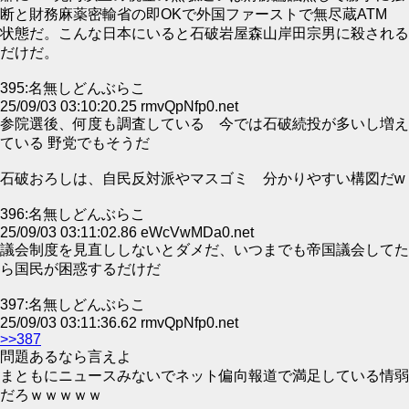
断と財務麻薬密輸省の即OKで外国ファーストで無尽蔵ATM
状態だ。こんな日本にいると石破岩屋森山岸田宗男に殺される
だけだ。
395:名無しどんぶらこ
25/09/03 03:10:20.25 rmvQpNfp0.net
参院選後、何度も調査している 今では石破続投が多いし増え
ている 野党でもそうだ
石破おろしは、自民反対派やマスゴミ 分かりやすい構図だw
396:名無しどんぶらこ
25/09/03 03:11:02.86 eWcVwMDa0.net
議会制度を見直ししないとダメだ、いつまでも帝国議会してた
ら国民が困惑するだけだ
397:名無しどんぶらこ
25/09/03 03:11:36.62 rmvQpNfp0.net
>>387
問題あるなら言えよ
まともにニュースみないでネット偏向報道で満足している情弱
だろｗｗｗｗｗ