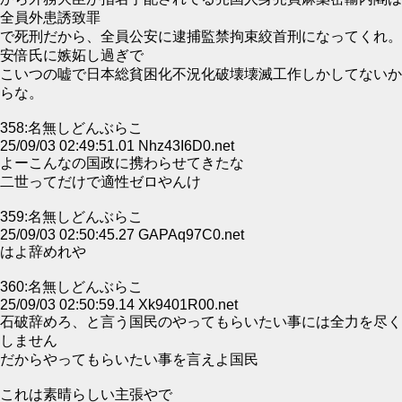
全員外患誘致罪
で死刑だから、全員公安に逮捕監禁拘束絞首刑になってくれ。
安倍氏に嫉妬し過ぎで
こいつの嘘で日本総貧困化不況化破壊壊滅工作しかしてないか
らな。
358:名無しどんぶらこ
25/09/03 02:49:51.01 Nhz43I6D0.net
よーこんなの国政に携わらせてきたな
二世ってだけで適性ゼロやんけ
359:名無しどんぶらこ
25/09/03 02:50:45.27 GAPAq97C0.net
はよ辞めれや
360:名無しどんぶらこ
25/09/03 02:50:59.14 Xk9401R00.net
石破辞めろ、と言う国民のやってもらいたい事には全力を尽く
しません
だからやってもらいたい事を言えよ国民
これは素晴らしい主張やで