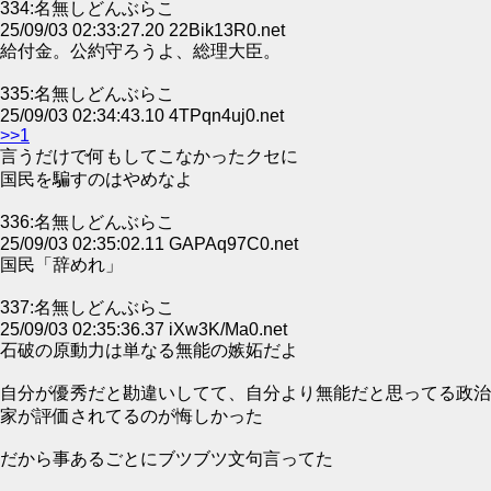
334:名無しどんぶらこ
25/09/03 02:33:27.20 22Bik13R0.net
給付金。公約守ろうよ、総理大臣。
335:名無しどんぶらこ
25/09/03 02:34:43.10 4TPqn4uj0.net
>>1
言うだけで何もしてこなかったクセに
国民を騙すのはやめなよ
336:名無しどんぶらこ
25/09/03 02:35:02.11 GAPAq97C0.net
国民「辞めれ」
337:名無しどんぶらこ
25/09/03 02:35:36.37 iXw3K/Ma0.net
石破の原動力は単なる無能の嫉妬だよ
自分が優秀だと勘違いしてて、自分より無能だと思ってる政治
家が評価されてるのが悔しかった
だから事あるごとにブツブツ文句言ってた