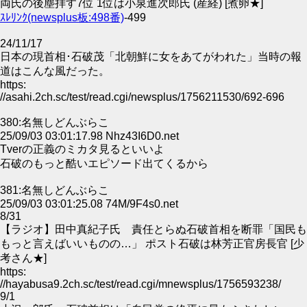
両氏の後塵拝す7位 1位は小泉進次郎氏 (産経) [煮卵★]
ｽﾚﾘﾝｸ(newsplus板:498番)
-499
24/11/17
日本の現首相･石破茂「北朝鮮に女をあてがわれた」当時の報
道はこんな風だった。
https:
//asahi.2ch.sc/test/read.cgi/newsplus/1756211530/692-696
380:名無しどんぶらこ
25/09/03 03:01:17.98 Nhz43I6D0.net
Tverの正義のミカタ見るといいよ
石破のもっと酷いエピソード出てくるから
381:名無しどんぶらこ
25/09/03 03:01:25.08 74M/9F4s0.net
8/31
【ラジオ】田中真紀子氏 責任とらぬ石破首相を断罪「国民も
もっと言えばいいものの…」 ポスト石破は林芳正官房長官 [少
考さん★]
https:
//hayabusa9.2ch.sc/test/read.cgi/mnewsplus/1756593238/
9/1