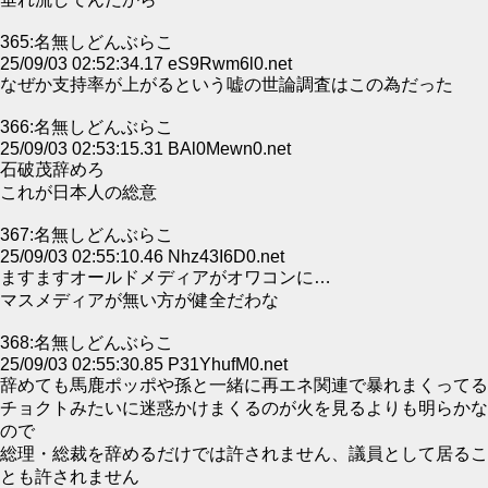
365:名無しどんぶらこ
25/09/03 02:52:34.17 eS9Rwm6l0.net
なぜか支持率が上がるという嘘の世論調査はこの為だった
366:名無しどんぶらこ
25/09/03 02:53:15.31 BAl0Mewn0.net
石破茂辞めろ
これが日本人の総意
367:名無しどんぶらこ
25/09/03 02:55:10.46 Nhz43I6D0.net
ますますオールドメディアがオワコンに…
マスメディアが無い方が健全だわな
368:名無しどんぶらこ
25/09/03 02:55:30.85 P31YhufM0.net
辞めても馬鹿ポッポや孫と一緒に再エネ関連で暴れまくってる
チョクトみたいに迷惑かけまくるのが火を見るよりも明らかな
ので
総理・総裁を辞めるだけでは許されません、議員として居るこ
とも許されません