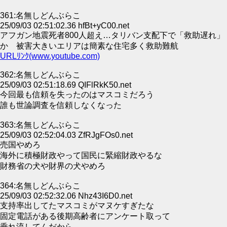
361:名無しどんぶらこ
25/09/03 02:51:02.36 hfBt+yC00.net
アフガン地震死者800人超え…タリバン支配下で「救助遅れ」
か 被害大きいエリアは簡素な住宅多く救助難航
URLﾘﾝｸ(www.youtube.com)
362:名無しどんぶらこ
25/09/03 02:51:18.69 QIFlRkK50.net
今回最も信頼を失ったのはマスコミだろう
誰も世論調査を信頼しなくなった
363:名無しどんぶらこ
25/09/03 02:52:04.03 ZfRJgFOs0.net
売国やめろ
海外に積極財政やって国民に緊縮財政やるな
財務省の犬や財界の犬やめろ
364:名無しどんぶらこ
25/09/03 02:52:32.06 Nhz43I6D0.net
支持率出してたマスコミがマヌケすぎたな
固定電話がある後期高齢者にアンケート取って
垂れ流してんだから