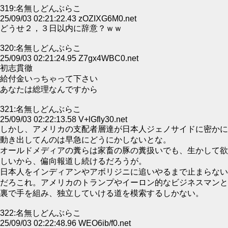
319:名無しどんぶらこ
25/09/03 02:21:22.43 zOZIXG6M0.net
どうせ２，３日以内に辞意？ｗｗ
320:名無しどんぶらこ
25/09/03 02:21:24.95 Z7gx4WBC0.net
初志貫徹
給付金いっちゃって下さい
あなたは総理なんですから
321:名無しどんぶらこ
25/09/03 02:22:13.58 V+lGfly30.net
しかし、アメリカの支配者層達が日本人ジェノサイドに密かに
動き出してんのは早急にどうにかしないとな。
オールドメディアの糞らは家畜の豚の糞扱いでも、生かして欲
しいから、偏向報道し続けるだろうが。
日本人をインディアンやアボリジニに追いやるまで止まらない
だろこれ。アメリカのトランプやイーロン的なビジネスマンと
裏で手を組み、独立していける道を模索するしかない。
322:名無しどんぶらこ
25/09/03 02:22:48.96 WEO6ib/f0.net