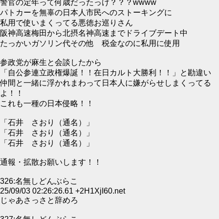
警官の定年って何歳だったっけ？？？wwww
パトカーを無辜の日本人市民へのストーキングに
私用で使いまくってる悪徳お巡りさん
阪神高速梅田から北摂名神高速までドライブデート中
たっかいガソリン代その他 税金なのに私用に使用
参政党が麻生と会談したから
「自公参連立政権爆誕！！在日カルト大勝利！！」と勘違い
仲間と一緒に浮かれまわって日本人に嫌がらせしまくってる
よ！！
これも一種の日本侵略！！
「石井 さおり（通名）」
「石井 さおり（通名）」
「石井 さおり（通名）」
通報・拡散お願いします！！
326:名無しどんぶらこ
25/09/03 02:26:26.61 +2H1XjI60.net
じゃあさっさと辞めろ