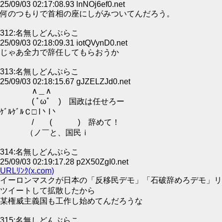
25/09/03 02:17:08.93 lnNOj6ef0.net
何のつもりで首相の座にしがみついてんだろう。
312:名無しどんぶらこ
25/09/03 02:18:09.31 iotQVynD0.net
じゃあ全力で辞任してもらおうか
313:名無しどんぶらこ
25/09/03 02:18:15.67 gJZELZJd0.net
∧＿∧
( ﾟωﾟ ) 国政は任せろー
ｹﾞﾙｹﾞﾙＣ□ l丶l丶
/ ( ) 辞めて！
（ノ￣と、国民ｉ
314:名無しどんぶらこ
25/09/03 02:19:17.28 p2X50ZgI0.net
URLﾘﾝｸ(x.com)
イーロンマスクが日本の「反移民デモ」「石破辞めろデモ」リ
ツイートして拡散したから
某権威主義国も工作し始めてんだろうな
315:名無しどんぶらこ