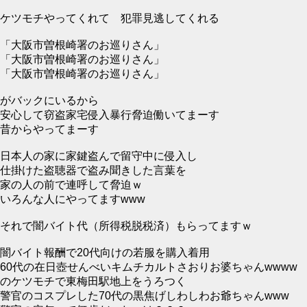
ケツモチやってくれて 犯罪見逃してくれる
「大阪市曽根崎署のお巡りさん」
「大阪市曽根崎署のお巡りさん」
「大阪市曽根崎署のお巡りさん」
がバックにいるから
安心して窃盗家宅侵入暴行脅迫働いてまーす
昔からやってまーす
日本人の家に家鍵盗んで留守中に侵入し
仕掛けた盗聴器で盗み聞きした言葉を
家の人の前で連呼して脅迫ｗ
いろんな人にやってますwww
それで闇バイト代（所得税脱税済）もらってますｗ
闇バイト報酬で20代向けの若服を購入着用
60代の在日壺せんべいキムチカルトさおりお婆ちゃんwwww
のケツモチで東梅田駅地上をうろつく
警官のコスプレした70代の黒焦げしわしわお爺ちゃんwww