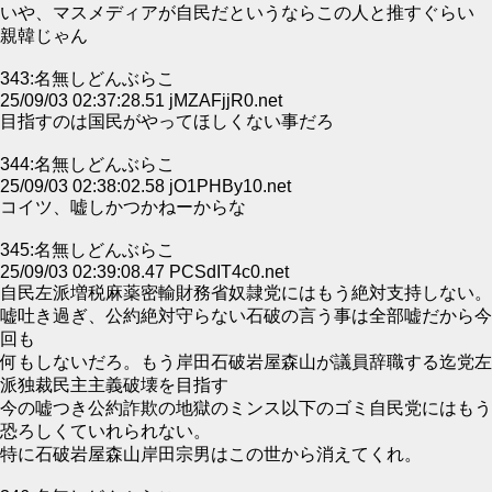
いや、マスメディアが自民だというならこの人と推すぐらい
親韓じゃん
343:名無しどんぶらこ
25/09/03 02:37:28.51 jMZAFjjR0.net
目指すのは国民がやってほしくない事だろ
344:名無しどんぶらこ
25/09/03 02:38:02.58 jO1PHBy10.net
コイツ、嘘しかつかねーからな
345:名無しどんぶらこ
25/09/03 02:39:08.47 PCSdIT4c0.net
自民左派増税麻薬密輸財務省奴隷党にはもう絶対支持しない。
嘘吐き過ぎ、公約絶対守らない石破の言う事は全部嘘だから今
回も
何もしないだろ。もう岸田石破岩屋森山が議員辞職する迄党左
派独裁民主主義破壊を目指す
今の嘘つき公約詐欺の地獄のミンス以下のゴミ自民党にはもう
恐ろしくていれられない。
特に石破岩屋森山岸田宗男はこの世から消えてくれ。