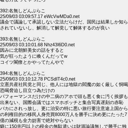
392:名無しどんぶらこ
25/09/03 03:09:57.17 eWcVwMDa0.net
議会で議論して承認しない立法だらけだ、国民は結果しか知ら
されていないし、解消して解党して解体するのが良い
393:名無しどんぶらこ
25/09/03 03:10:01.68 Nhz43I6D0.net
因みに北朝鮮美女の話をすると
気が狂ったように喚くんだってw
コイツ閣僚とかやってたんやで
394:名無しどんぶらこ
25/09/03 03:10:12.78 PCSdIT4c0.net
立憲共産社民党と同じ、他人には地獄の閻魔の如く厳しく恫喝
恐喝脅迫し目立つ為だけの
パフォーマンスだけの中二病のアホで頭も悪く食に汚く挨拶も
出来ない、国際会議ではスマホボッチと集合写真遅刻の赤恥
バカにされっ放し、更に治安の特に悪い旅行要注意途上国から
の利権目的の移民人身売買8000万人を勝手に決め更にたった7
億の減税も全力妨害で絶対やらない
癖に150兆円以上の税金の無駄遣いは財源論議無しで勝手に独