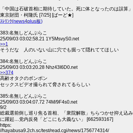
「中国は石破首相に期待していた。死に体となったのは誤算」
東京財団・柯隆氏 [7/25] [ばーど★]
ｽﾚﾘﾝｸ(news4plus板)
383:名無しどんぶらこ
25/09/03 03:02:58.21 1Y5MsvyS0.net
>>1
そうだな 人のいない山に穴でも掘って隠れててほしい
384:名無しどんぶらこ
25/09/03 03:03:20.28 Nhz43I6D0.net
>>374
高齢オタクのボンボン
セックスビデオ撮られて脅されてるらしい
385:名無しどんぶらこ
25/09/03 03:04:07.72 74M/9F4s0.net
9/2
総裁選前倒し巡り焦る首相、「衆院解散」ちらつかせ抑え込み
に躍起…党内反発「どこにも大義ない」 [662593167]
https:
//hayabusa9.2ch.sc/test/read.cgi/news/1756774314/