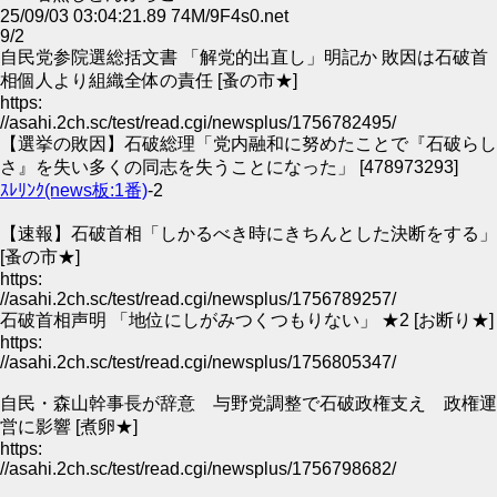
25/09/03 03:04:21.89 74M/9F4s0.net
9/2
自民党参院選総括文書 「解党的出直し」明記か 敗因は石破首
相個人より組織全体の責任 [蚤の市★]
https:
//asahi.2ch.sc/test/read.cgi/newsplus/1756782495/
【選挙の敗因】石破総理「党内融和に努めたことで『石破らし
さ』を失い多くの同志を失うことになった」 [478973293]
ｽﾚﾘﾝｸ(news板:1番)
-2
【速報】石破首相「しかるべき時にきちんとした決断をする」
[蚤の市★]
https:
//asahi.2ch.sc/test/read.cgi/newsplus/1756789257/
石破首相声明 「地位にしがみつくつもりない」 ★2 [お断り★]
https:
//asahi.2ch.sc/test/read.cgi/newsplus/1756805347/
自民・森山幹事長が辞意 与野党調整で石破政権支え 政権運
営に影響 [煮卵★]
https:
//asahi.2ch.sc/test/read.cgi/newsplus/1756798682/