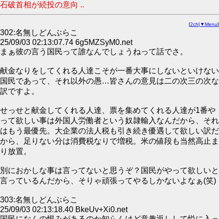
石破首相が続投の意向 ..
[
2ch
|
▼Menu
]
302:名無しどんぶらこ
25/09/03 02:13:07.74 6g5MZSyM0.net
まぁ彼の言う国民って誰なんでしょうねって話でさ。
献金なりをしてくれる人達こそが一番大事にしないといけない
国民であって、それ以外の愚…皆さんの意見は二の次三の次な
訳ですよ。
せっせと献金してくれる人達、票を集めてくれる人達が1番や
って欲しい事は外国人労働者という奴隷輸入なんだから、それ
はもう最優先。大企業の法人税も引き続き優遇して欲しい訳だ
から、足りない分は消費税なりで増税。米の値段も当然高止ま
り放置。
別におかしな事は言ってないと思うぞ？国民がやって欲しいと
言っているんだから、そりゃ頑張ってやるしかないよなぁ(笑)
303:名無しどんぶらこ
25/09/03 02:13:18.40 BkeUv+Xi0.net
国民になんの恨みがあるのか知らんけど意趣返しして悦に入っ