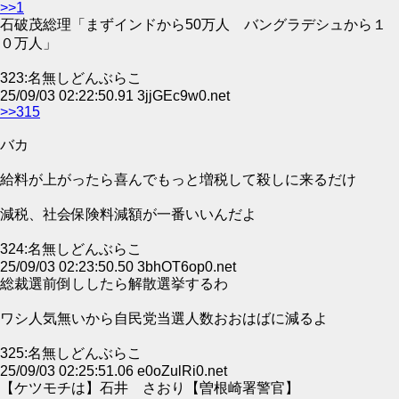
>>1
石破茂総理「まずインドから50万人 バングラデシュから１
０万人」
323:名無しどんぶらこ
25/09/03 02:22:50.91 3jjGEc9w0.net
>>315
バカ
給料が上がったら喜んでもっと増税して殺しに来るだけ
減税、社会保険料減額が一番いいんだよ
324:名無しどんぶらこ
25/09/03 02:23:50.50 3bhOT6op0.net
総裁選前倒ししたら解散選挙するわ
ワシ人気無いから自民党当選人数おおはばに減るよ
325:名無しどんぶらこ
25/09/03 02:25:51.06 e0oZulRi0.net
【ケツモチは】石井 さおり【曽根崎署警官】