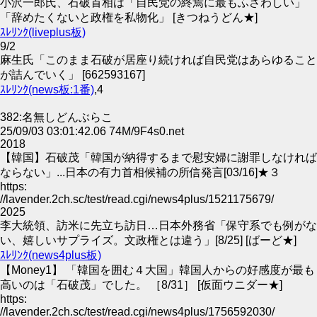
小沢一郎氏、石破首相は「自民党の終焉に最もふさわしい」
「辞めたくないと政権を私物化」 [きつねうどん★]
ｽﾚﾘﾝｸ(liveplus板)
9/2
麻生氏「このまま石破が居座り続ければ自民党はあらゆること
が詰んでいく」 [662593167]
ｽﾚﾘﾝｸ(news板:1番)
,4
382:名無しどんぶらこ
25/09/03 03:01:42.06 74M/9F4s0.net
2018
【韓国】石破茂「韓国が納得するまで慰安婦に謝罪しなければ
ならない」...日本の有力首相候補の所信発言[03/16]★３
https:
//lavender.2ch.sc/test/read.cgi/news4plus/1521175679/
2025
李大統領、訪米に先立ち訪日…日本外務省「保守系でも例がな
い、嬉しいサプライズ。文政権とは違う」[8/25] [ばーど★]
ｽﾚﾘﾝｸ(news4plus板)
【Money1】 「韓国を囲む４大国」韓国人からの好感度が最も
高いのは「石破茂」でした。 ［8/31］ [仮面ウニダー★]
https:
//lavender.2ch.sc/test/read.cgi/news4plus/1756592030/