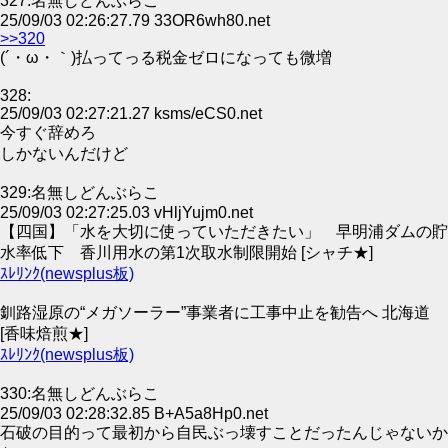
327:名無しどんぶらこ
25/09/03 02:26:27.79 33OR6wh80.net
>>320
(´・ω・｀)払ってっる税金ゼロになっても微増
328:
25/09/03 02:27:21.27 ksms/eCS0.net
今すぐ辞めろ
しかないんだけど
329:名無しどんぶらこ
25/09/03 02:27:25.03 vHljYujm0.net
【四国】「水を大切に使っていただきたい」 早明浦ダムの貯
水率低下 香川用水の第1次取水制限開始 [シャチ★]
ｽﾚﾘﾝｸ(newsplus板)
釧路湿原の“メガソーラー”事業者に工事中止を勧告へ 北海道
[香味焙煎★]
ｽﾚﾘﾝｸ(newsplus板)
330:名無しどんぶらこ
25/09/03 02:28:32.85 B+A5a8Hp0.net
石破の目的って最初から自民ぶっ壊すことだったんじゃないか