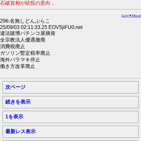
石破首相が続投の意向 ..
[
2ch
|
▼Menu
]
296:名無しどんぶらこ
25/09/03 02:11:33.25 EOV5jiFU0.net
違法賭博パチンコ屋摘発
全宗教法人優遇撤廃
消費税廃止
ガソリン暫定税率廃止
海外バラマキ停止
働き方改革廃止
次ページ
続きを表示
1を表示
最新レス表示