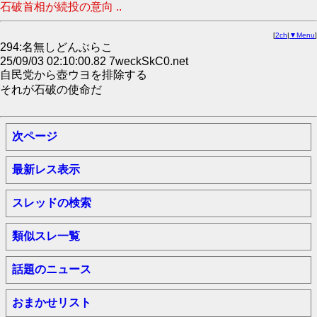
石破首相が続投の意向 ..
[
2ch
|
▼Menu
]
294:名無しどんぶらこ
25/09/03 02:10:00.82 7weckSkC0.net
自民党から壺ウヨを排除する
それが石破の使命だ
次ページ
最新レス表示
スレッドの検索
類似スレ一覧
話題のニュース
おまかせリスト