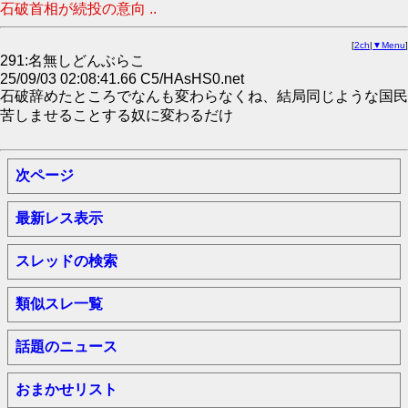
石破首相が続投の意向 ..
[
2ch
|
▼Menu
]
291:名無しどんぶらこ
25/09/03 02:08:41.66 C5/HAsHS0.net
石破辞めたところでなんも変わらなくね、結局同じような国民
苦しませることする奴に変わるだけ
次ページ
最新レス表示
スレッドの検索
類似スレ一覧
話題のニュース
おまかせリスト