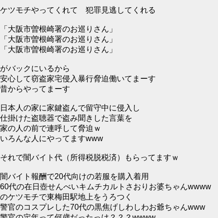
ケツモチやってくれて 犯罪見逃してくれる
「大阪市曽根崎署のお巡りさん」
「大阪市曽根崎署のお巡りさん」
「大阪市曽根崎署のお巡りさん」
がバックにいるから
安心して窃盗家宅侵入暴行脅迫働いてまーす
昔からやってまーす
日本人の家に家鍵盗んで留守中に侵入し
仕掛けた盗聴器で盗み聞きした言葉を
家の人の前で連呼して脅迫ｗ
いろんな人にやってますwww
それで闇バイト代（所得税脱税済）もらってますｗ
闇バイト報酬で20代向けの若服を購入着用
60代の在日壺せんべいキムチカルトさおりお婆ちゃんwwww
のケツモチで東梅田駅地上をうろつく
警官のコスプレした70代の黒焦げしわしわお爺ちゃんwww
警官の定年って何歳だったっけ？？？wwww