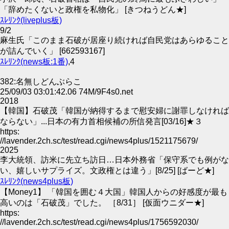
「辞めたくないと政権を私物化」 [きつねうどん★]
ｽﾚﾘﾝｸ(liveplus板)
9/2
麻生氏「このまま石破が居座り続ければ自民党はあらゆること
が詰んでいく」 [662593167]
ｽﾚﾘﾝｸ(news板:1番)
,4
382:名無しどんぶらこ
25/09/03 03:01:42.06 74M/9F4s0.net
2018
【韓国】石破茂「韓国が納得するまで慰安婦に謝罪しなければ
ならない」...日本の有力首相候補の所信発言[03/16]★３
https:
//lavender.2ch.sc/test/read.cgi/news4plus/1521175679/
2025
李大統領、訪米に先立ち訪日…日本外務省「保守系でも例がな
い、嬉しいサプライズ。文政権とは違う」[8/25] [ばーど★]
ｽﾚﾘﾝｸ(news4plus板)
【Money1】 「韓国を囲む４大国」韓国人からの好感度が最も
高いのは「石破茂」でした。 ［8/31］ [仮面ウニダー★]
https:
//lavender.2ch.sc/test/read.cgi/news4plus/1756592030/