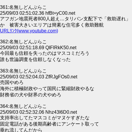
361:名無しどんぶらこ
25/09/03 02:51:02.36 hfBt+yC00.net
アフガン地震死者800人超え…タリバン支配下で「救助遅れ」
か 被害大きいエリアは簡素な住宅多く救助難航
URLﾘﾝｸ(www.youtube.com)
362:名無しどんぶらこ
25/09/03 02:51:18.69 QIFlRkK50.net
今回最も信頼を失ったのはマスコミだろう
誰も世論調査を信頼しなくなった
363:名無しどんぶらこ
25/09/03 02:52:04.03 ZfRJgFOs0.net
売国やめろ
海外に積極財政やって国民に緊縮財政やるな
財務省の犬や財界の犬やめろ
364:名無しどんぶらこ
25/09/03 02:52:32.06 Nhz43I6D0.net
支持率出してたマスコミがマヌケすぎたな
固定電話がある後期高齢者にアンケート取って
垂れ流してんだから