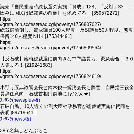
読売「自民党臨時総裁選の実施「賛成」128、「反対」33。…
因みに国民は総裁選の前倒しを求めてる」 [359572271]
https:
//greta.2ch.sc/test/read.cgi/poverty/1756807027/
総裁選前倒し、賛成議員100人程度、反対議員50人程度、態度
保留140人程度 NHK [175344491]
https:
//greta.2ch.sc/test/read.cgi/poverty/1756809564/
【反石破】臨時総裁選に前向きな中堅議員ら、緊急会合！３０
人集まる！ [219241683]
https:
//greta.2ch.sc/test/read.cgi/poverty/1756824819/
小野寺五典政調会長と鈴木俊一総務会長も辞意 自民党三役全
員辞任意向 石破首相は窮地に [どどん★]
ｽﾚﾘﾝｸ(newsplus板)
石破自民、10人近くの副大臣や政務官が総裁選実施に賛同を
表明 [897196411]
ｽﾚﾘﾝｸ(news板)
386:名無しどんぶらこ