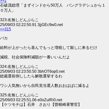
>>1
石破茂総理「まずインドから50万人 バングラデシュから１
０万人」
323:名無しどんぶらこ
25/09/03 02:22:50.91 3jjGEc9w0.net
>>315
バカ
給料が上がったら喜んでもっと増税して殺しに来るだけ
減税、社会保険料減額が一番いいんだよ
324:名無しどんぶらこ
25/09/03 02:23:50.50 3bhOT6op0.net
総裁選前倒ししたら解散選挙するわ
ワシ人気無いから自民党当選人数おおはばに減るよ
325:名無しどんぶらこ
25/09/03 02:25:51.06 e0oZulRi0.net
【ケツモチは】石井 さおり【曽根崎署警官】