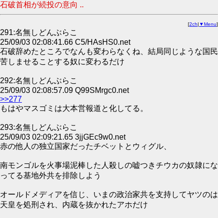
石破首相が続投の意向 ..
[
2ch
|
▼Menu
]
291:名無しどんぶらこ
25/09/03 02:08:41.66 C5/HAsHS0.net
石破辞めたところでなんも変わらなくね、結局同じような国民
苦しませることする奴に変わるだけ
292:名無しどんぶらこ
25/09/03 02:08:57.09 Q99SMrgc0.net
>>277
もはやマスゴミは大本営報道と化してる。
293:名無しどんぶらこ
25/09/03 02:09:21.65 3jjGEc9w0.net
赤の他人の独立国家だったチベットとウィグル、
南モンゴルを火事場泥棒した人殺しの嘘つきチウカの奴隷にな
ってる基地外共を排除しよう
オールドメディアを信じ、いまの政治家共を支持してヤツのは
天皇を処刑され、内蔵を抜かれたアホだけ