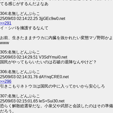
てる感じがするんだよなあ
304:名無しどんぶらこ
25/09/03 02:14:22.25 3jjGEc9w0.net
>>291
イ・シバを擁護するなんて
お前、生きたままチウカに内臓を抜かれたい変態マゾ野郎かよ
www
305:名無しどんぶらこ
25/09/03 02:14:29.51 V3SdYmui0.net
国民がやってもらいたいのは石破の退陣なんやけど？
306:名無しどんぶらこ
25/09/03 02:14:31.76 dAYnqCRE0.net
>>296
引きこもりネトウヨは国民の中に入ってかいから安心しろ
307:名無しどんぶらこ
25/09/03 02:15:01.65 leS+Sui30.net
恐らく解散総選挙だな。小泉父や武部と会談したのはその準備
だろう。