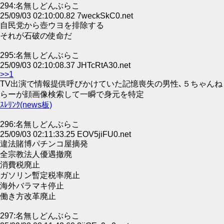
294:名無しどんぶらこ
25/09/03 02:10:00.82 7weckSkC0.net
自民党から壺ウヨを排除する
それが石破の使命だ
295:名無しどんぶらこ
25/09/03 02:10:08.37 JHTcRtA30.net
>>1
TV出演で情報提供呼びかけていた記憶喪失の男性､５ちゃんね
らーが顔画像検索して一瞬で身元を特定
ｽﾚﾘﾝｸ(news板)
296:名無しどんぶらこ
25/09/03 02:11:33.25 EOV5jiFU0.net
違法賭博パチンコ屋摘発
全宗教法人優遇撤廃
消費税廃止
ガソリン暫定税率廃止
海外バラマキ停止
働き方改革廃止
297:名無しどんぶらこ