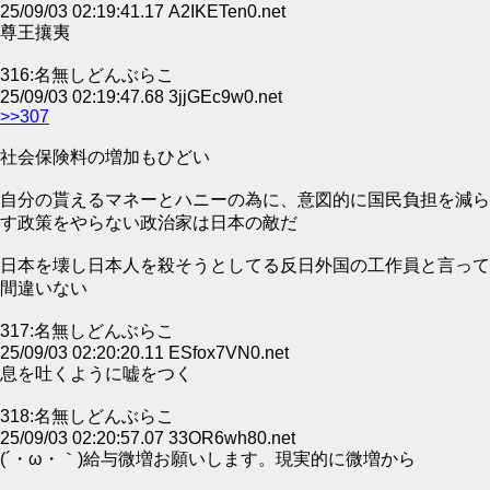
25/09/03 02:19:41.17 A2IKETen0.net
尊王攘夷
316:名無しどんぶらこ
25/09/03 02:19:47.68 3jjGEc9w0.net
>>307
社会保険料の増加もひどい
自分の貰えるマネーとハニーの為に、意図的に国民負担を減ら
す政策をやらない政治家は日本の敵だ
日本を壊し日本人を殺そうとしてる反日外国の工作員と言って
間違いない
317:名無しどんぶらこ
25/09/03 02:20:20.11 ESfox7VN0.net
息を吐くように嘘をつく
318:名無しどんぶらこ
25/09/03 02:20:57.07 33OR6wh80.net
(´・ω・｀)給与微増お願いします。現実的に微増から