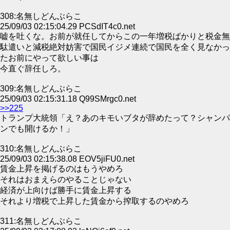
308:名無しどんぶらこ
25/09/03 02:15:04.29 PCSdIT4c0.net
嘘を吐くな。お前が就任してからこの一年増税ばかりと税金無
駄遣いと減税絶対妨害で国民イジメ連続で国民を全く見なかっ
たお前にやって欲しい事は
今直ぐ辞任しろ。
309:名無しどんぶらこ
25/09/03 02:15:31.18 Q99SMrgc0.net
>>225
トランプ大統領「え？あのキモいブタが辞めたって？シャンパ
ンでも開けるか！」
310:名無しどんぶらこ
25/09/03 02:15:38.08 EOV5jiFU0.net
賃金上昇を掲げるのはもうやめろ
それはおまえらのやることじゃない
経済が上向けば勝手に賃金上昇する
それより増税で上昇した賃金から搾取するのやめろ
311:名無しどんぶらこ