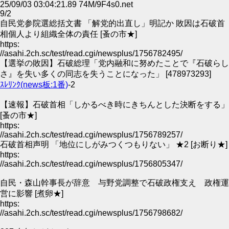
25/09/03 03:04:21.89 74M/9F4s0.net
9/2
自民党参院選総括文書 「解党的出直し」明記か 敗因は石破首
相個人より組織全体の責任 [蚤の市★]
https:
//asahi.2ch.sc/test/read.cgi/newsplus/1756782495/
【選挙の敗因】石破総理「党内融和に努めたことで『石破らし
さ』を失い多くの同志を失うことになった」 [478973293]
ｽﾚﾘﾝｸ(news板:1番)
-2
【速報】石破首相「しかるべき時にきちんとした決断をする」
[蚤の市★]
https:
//asahi.2ch.sc/test/read.cgi/newsplus/1756789257/
石破首相声明 「地位にしがみつくつもりない」 ★2 [お断り★]
https:
//asahi.2ch.sc/test/read.cgi/newsplus/1756805347/
自民・森山幹事長が辞意 与野党調整で石破政権支え 政権運
営に影響 [煮卵★]
https:
//asahi.2ch.sc/test/read.cgi/newsplus/1756798682/