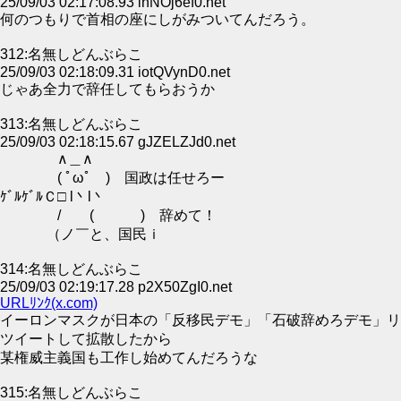
25/09/03 02:17:08.93 lnNOj6ef0.net
何のつもりで首相の座にしがみついてんだろう。
312:名無しどんぶらこ
25/09/03 02:18:09.31 iotQVynD0.net
じゃあ全力で辞任してもらおうか
313:名無しどんぶらこ
25/09/03 02:18:15.67 gJZELZJd0.net
∧＿∧
( ﾟωﾟ ) 国政は任せろー
ｹﾞﾙｹﾞﾙＣ□ l丶l丶
/ ( ) 辞めて！
（ノ￣と、国民ｉ
314:名無しどんぶらこ
25/09/03 02:19:17.28 p2X50ZgI0.net
URLﾘﾝｸ(x.com)
イーロンマスクが日本の「反移民デモ」「石破辞めろデモ」リ
ツイートして拡散したから
某権威主義国も工作し始めてんだろうな
315:名無しどんぶらこ