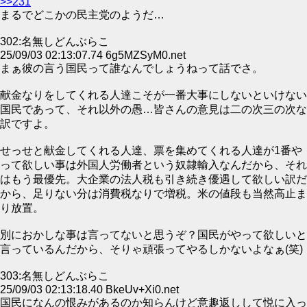
>>231
まるでどこかの民主党のようだ…
302:名無しどんぶらこ
25/09/03 02:13:07.74 6g5MZSyM0.net
まぁ彼の言う国民って誰なんでしょうねって話でさ。
献金なりをしてくれる人達こそが一番大事にしないといけない
国民であって、それ以外の愚…皆さんの意見は二の次三の次な
訳ですよ。
せっせと献金してくれる人達、票を集めてくれる人達が1番や
って欲しい事は外国人労働者という奴隷輸入なんだから、それ
はもう最優先。大企業の法人税も引き続き優遇して欲しい訳だ
から、足りない分は消費税なりで増税。米の値段も当然高止ま
り放置。
別におかしな事は言ってないと思うぞ？国民がやって欲しいと
言っているんだから、そりゃ頑張ってやるしかないよなぁ(笑)
303:名無しどんぶらこ
25/09/03 02:13:18.40 BkeUv+Xi0.net
国民になんの恨みがあるのか知らんけど意趣返しして悦に入っ