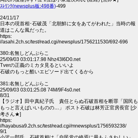
ｽﾚﾘﾝｸ(newsplus板:498番)
-499
24/11/17
日本の現首相･石破茂「北朝鮮に女をあてがわれた」当時の報
道はこんな風だった。
https:
//asahi.2ch.sc/test/read.cgi/newsplus/1756211530/692-696
380:名無しどんぶらこ
25/09/03 03:01:17.98 Nhz43I6D0.net
Tverの正義のミカタ見るといいよ
石破のもっと酷いエピソード出てくるから
381:名無しどんぶらこ
25/09/03 03:01:25.08 74M/9F4s0.net
8/31
【ラジオ】田中真紀子氏 責任とらぬ石破首相を断罪「国民も
もっと言えばいいものの…」 ポスト石破は林芳正官房長官 [少
考さん★]
https:
//hayabusa9.2ch.sc/test/read.cgi/mnewsplus/1756593238/
9/1
小沢一郎氏、石破首相は「自民党の終焉に最もふさわしい」