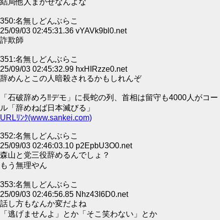
結局他人まかせなんよな
350:名無しどんぶらこ
25/09/03 02:45:31.36 vYAVk9bl0.net
詐欺師
351:名無しどんぶらこ
25/09/03 02:45:32.99 hxHIRzze0.net
辞めんとこの人暗殺されるかもしれんぞ
「石破辞めろ‼デモ」に長蛇の列、首相は留守も4000人がコー
ル「辞めねば日本滅びる」
URLﾘﾝｸ(www.sankei.com)
352:名無しどんぶらこ
25/09/03 02:46:03.10 p2EpbU3O0.net
森山と党三役辞めるんでしょ？
もう無理やん
353:名無しどんぶらこ
25/09/03 02:46:56.85 Nhz43I6D0.net
話し方もなんか変だよね
「逃げませんよ」とか「そこ笑わない」とか