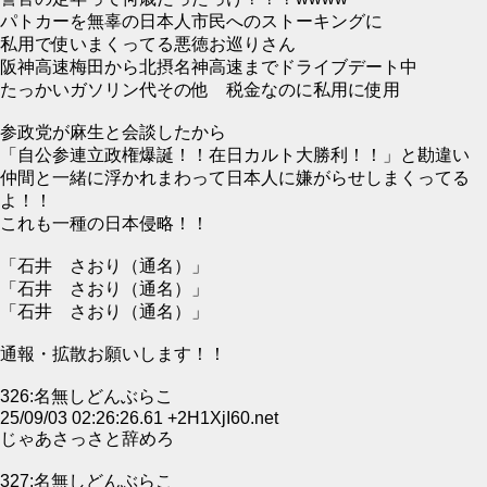
パトカーを無辜の日本人市民へのストーキングに
私用で使いまくってる悪徳お巡りさん
阪神高速梅田から北摂名神高速までドライブデート中
たっかいガソリン代その他 税金なのに私用に使用
参政党が麻生と会談したから
「自公参連立政権爆誕！！在日カルト大勝利！！」と勘違い
仲間と一緒に浮かれまわって日本人に嫌がらせしまくってる
よ！！
これも一種の日本侵略！！
「石井 さおり（通名）」
「石井 さおり（通名）」
「石井 さおり（通名）」
通報・拡散お願いします！！
326:名無しどんぶらこ
25/09/03 02:26:26.61 +2H1XjI60.net
じゃあさっさと辞めろ
327:名無しどんぶらこ