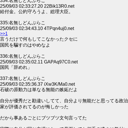
334:名無しどんぶらこ
25/09/03 02:33:27.20 22Bik13R0.net
給付金。公約守ろうよ、総理大臣。
335:名無しどんぶらこ
25/09/03 02:34:43.10 4TPqn4uj0.net
>>1
言うだけで何もしてこなかったクセに
国民を騙すのはやめなよ
336:名無しどんぶらこ
25/09/03 02:35:02.11 GAPAq97C0.net
国民「辞めれ」
337:名無しどんぶらこ
25/09/03 02:35:36.37 iXw3K/Ma0.net
石破の原動力は単なる無能の嫉妬だよ
自分が優秀だと勘違いしてて、自分より無能だと思ってる政治
家が評価されてるのが悔しかった
だから事あるごとにブツブツ文句言ってた