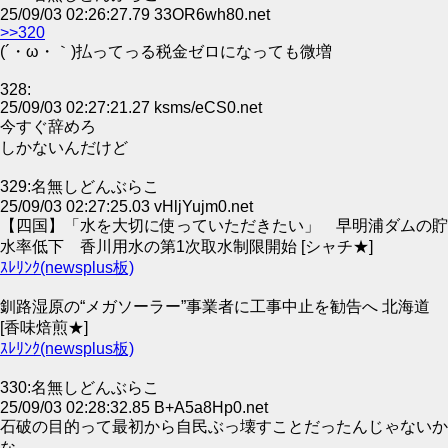
25/09/03 02:26:27.79 33OR6wh80.net
>>320
(´・ω・｀)払ってっる税金ゼロになっても微増
328:
25/09/03 02:27:21.27 ksms/eCS0.net
今すぐ辞めろ
しかないんだけど
329:名無しどんぶらこ
25/09/03 02:27:25.03 vHljYujm0.net
【四国】「水を大切に使っていただきたい」 早明浦ダムの貯
水率低下 香川用水の第1次取水制限開始 [シャチ★]
ｽﾚﾘﾝｸ(newsplus板)
釧路湿原の“メガソーラー”事業者に工事中止を勧告へ 北海道
[香味焙煎★]
ｽﾚﾘﾝｸ(newsplus板)
330:名無しどんぶらこ
25/09/03 02:28:32.85 B+A5a8Hp0.net
石破の目的って最初から自民ぶっ壊すことだったんじゃないか
な