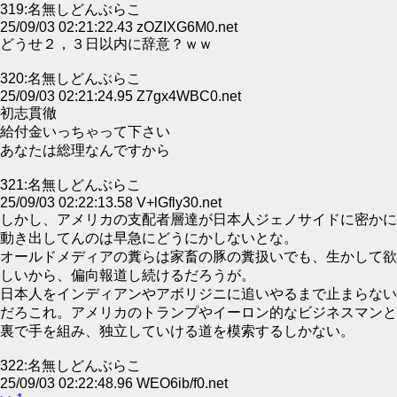
319:名無しどんぶらこ
25/09/03 02:21:22.43 zOZIXG6M0.net
どうせ２，３日以内に辞意？ｗｗ
320:名無しどんぶらこ
25/09/03 02:21:24.95 Z7gx4WBC0.net
初志貫徹
給付金いっちゃって下さい
あなたは総理なんですから
321:名無しどんぶらこ
25/09/03 02:22:13.58 V+lGfly30.net
しかし、アメリカの支配者層達が日本人ジェノサイドに密かに
動き出してんのは早急にどうにかしないとな。
オールドメディアの糞らは家畜の豚の糞扱いでも、生かして欲
しいから、偏向報道し続けるだろうが。
日本人をインディアンやアボリジニに追いやるまで止まらない
だろこれ。アメリカのトランプやイーロン的なビジネスマンと
裏で手を組み、独立していける道を模索するしかない。
322:名無しどんぶらこ
25/09/03 02:22:48.96 WEO6ib/f0.net