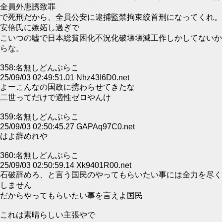
全員外患誘致罪
で死刑だから、全員公安に逮捕監禁拘束絞首刑になってくれ。
安倍氏に嫉妬し過ぎで
こいつの嘘で日本総貧困化不況化破壊壊滅工作しかしてないか
らな。
358:名無しどんぶらこ
25/09/03 02:49:51.01 Nhz43I6D0.net
よーこんなの国政に携わらせてきたな
二世ってだけで適性ゼロやんけ
359:名無しどんぶらこ
25/09/03 02:50:45.27 GAPAq97C0.net
はよ辞めれや
360:名無しどんぶらこ
25/09/03 02:50:59.14 Xk9401R00.net
石破辞めろ、と言う国民のやってもらいたい事には全力を尽く
しません
だからやってもらいたい事を言えよ国民
これは素晴らしい主張やで