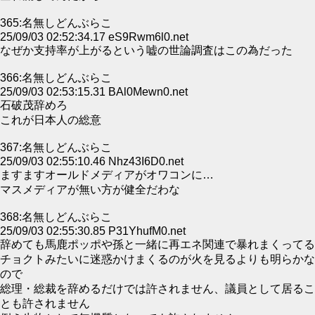
365:名無しどんぶらこ
25/09/03 02:52:34.17 eS9Rwm6l0.net
なぜか支持率が上がるという嘘の世論調査はこの為だった
366:名無しどんぶらこ
25/09/03 02:53:15.31 BAl0Mewn0.net
石破茂辞めろ
これが日本人の総意
367:名無しどんぶらこ
25/09/03 02:55:10.46 Nhz43I6D0.net
ますますオールドメディアがオワコンに…
マスメディアが無い方が健全だわな
368:名無しどんぶらこ
25/09/03 02:55:30.85 P31YhufM0.net
辞めても馬鹿ポッポや孫と一緒に再エネ関連で暴れまくってる
チョクトみたいに迷惑かけまくるのが火を見るよりも明らかな
ので
総理・総裁を辞めるだけでは許されません、議員として居るこ
とも許されません