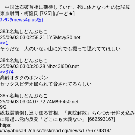
「中国は石破首相に期待していた。死に体となったのは誤算」
東京財団・柯隆氏 [7/25] [ばーど★]
ｽﾚﾘﾝｸ(news4plus板)
383:名無しどんぶらこ
25/09/03 03:02:58.21 1Y5MsvyS0.net
>>1
そうだな 人のいない山に穴でも掘って隠れててほしい
384:名無しどんぶらこ
25/09/03 03:03:20.28 Nhz43I6D0.net
>>374
高齢オタクのボンボン
セックスビデオ撮られて脅されてるらしい
385:名無しどんぶらこ
25/09/03 03:04:07.72 74M/9F4s0.net
9/2
総裁選前倒し巡り焦る首相、「衆院解散」ちらつかせ抑え込み
に躍起…党内反発「どこにも大義ない」 [662593167]
https:
//hayabusa9.2ch.sc/test/read.cgi/news/1756774314/