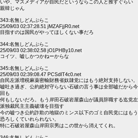
いや、マスメディアが自民だというならこの人と推すぐらい
親韓じゃん
343:名無しどんぶらこ
25/09/03 02:37:28.51 jMZAFjjR0.net
目指すのは国民がやってほしくない事だろ
344:名無しどんぶらこ
25/09/03 02:38:02.58 jO1PHBy10.net
コイツ、嘘しかつかねーからな
345:名無しどんぶらこ
25/09/03 02:39:08.47 PCSdIT4c0.net
自民左派増税麻薬密輸財務省奴隷党にはもう絶対支持しない。
嘘吐き過ぎ、公約絶対守らない石破の言う事は全部嘘だから今
回も
何もしないだろ。もう岸田石破岩屋森山が議員辞職する迄党左
派独裁民主主義破壊を目指す
今の嘘つき公約詐欺の地獄のミンス以下のゴミ自民党にはもう
恐ろしくていれられない。
特に石破岩屋森山岸田宗男はこの世から消えてくれ。
346:名無しどんぶらこ