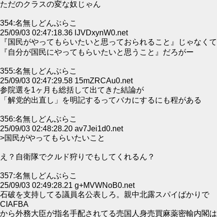
ただのクラスの変な奴じゃん
354:名無しどんぶらこ
25/09/03 02:47:18.36 lJVDxynW0.net
『国民がやってもらいたいと思っておられること』じゃなくて
『自分が国民にやってもらいたいと思うこと』だろがー
355:名無しどんぶらこ
25/09/03 02:47:29.58 15mZRCAu0.net
参院選を1ヶ月も総括して出てきた結論が
「解党的出直し」を明記するってバカにするにも程がある
356:名無しどんぶらこ
25/09/03 02:48:28.20 av7Jei1d0.net
>国民がやってもらいたいこと
え？自衛隊でクルド狩りでもしてくれるん？
357:名無しどんぶらこ
25/09/03 02:49:28.21 g+MVWNoB0.net
石破を支持してる議員名公表しろ。親中北露スパイばかりで
CIAFBA
から外務大臣が指名手配されてる売国人身売買麻薬密輸内閣は