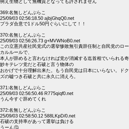
例え生物として無機質となっても許されません
369:名無しどんぶらこ
25/09/03 02:56:18.50 ajbjGhqQ0.net
プラダ合意で1ドル50円ぐらいにして！！
370:名無しどんぶらこ
25/09/03 02:56:26.73 g+MVWNoB0.net
この立憲共産社民党式の選挙惨敗無引責辞任制と自民党のロー
カルルールで、
本人が辞めると言わなければ党が消滅する迄首相でいられる奇
妙キテレツ党だと石破と言う物体の
おかげで十分理解出来た。もう自民党は日本にいらない。ドク
ズの嘘つき石破と共に永久に消えろ。
371:名無しどんぶらこ
25/09/03 02:56:50.46 R775qiqf0.net
うん今すぐ辞めてくれ
372:名無しどんぶらこ
25/09/03 02:58:50.12 588LKpD/0.net
石破の支持率があって選挙は負ける
うーん🤔