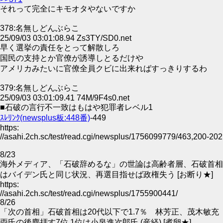
それって完全にキモオタやないですか
378:名無しどんぶらこ
25/09/03 03:01:08.94 Zs3TY/SD0.net
早く選挙の責任をとって解散しろ
国民の支持とか官僚が誘導しとるだけや
アメリカみたいに官僚全員クビに出来ればすっきりするわ
379:名無しどんぶらこ
25/09/03 03:01:09.41 74M/9F4s0.net
■石破の言行不一致はもはや犯罪者レベル1
ｽﾚﾘﾝｸ(newsplus板:448番)
-449
https:
//asahi.2ch.sc/test/read.cgi/newsplus/1756099779/463,200-202
8/23
海外メディア、「石破辞めるな」の世論は高齢者層、石破首相
はバイデン氏と同じ状況、再選目指せば政権失う [お断り★]
https:
//asahi.2ch.sc/test/read.cgi/newsplus/1755900441/
8/26
「次の首相」石破首相は20代以下で1.7％ 林芳正、茂木敏充
両氏の後塵拝す7位 1位は小泉進次郎氏 (産経) [煮卵★]