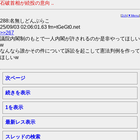
石破首相が続投の意向 ..
[
2ch
|
▼Menu
]
288:名無しどんぶらこ
25/09/03 02:06:01.63 fm+tGeGt0.net
>>267
議院内閣制のもとで一人内閣が許されるのか是非やってほしい
w
なんなら誰かその件について訴訟を起こして憲法判例を作って
ほしいw
次ページ
続きを表示
1を表示
最新レス表示
スレッドの検索