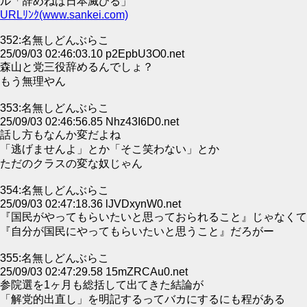
ル「辞めねば日本滅びる」
URLﾘﾝｸ(www.sankei.com)
352:名無しどんぶらこ
25/09/03 02:46:03.10 p2EpbU3O0.net
森山と党三役辞めるんでしょ？
もう無理やん
353:名無しどんぶらこ
25/09/03 02:46:56.85 Nhz43I6D0.net
話し方もなんか変だよね
「逃げませんよ」とか「そこ笑わない」とか
ただのクラスの変な奴じゃん
354:名無しどんぶらこ
25/09/03 02:47:18.36 lJVDxynW0.net
『国民がやってもらいたいと思っておられること』じゃなくて
『自分が国民にやってもらいたいと思うこと』だろがー
355:名無しどんぶらこ
25/09/03 02:47:29.58 15mZRCAu0.net
参院選を1ヶ月も総括して出てきた結論が
「解党的出直し」を明記するってバカにするにも程がある