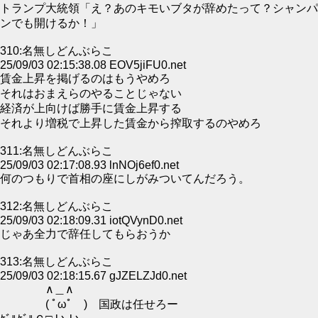
トランプ大統領「え？あのキモいブタが辞めたって？シャンパ
ンでも開けるか！」
310:名無しどんぶらこ
25/09/03 02:15:38.08 EOV5jiFU0.net
賃金上昇を掲げるのはもうやめろ
それはおまえらのやることじゃない
経済が上向けば勝手に賃金上昇する
それより増税で上昇した賃金から搾取するのやめろ
311:名無しどんぶらこ
25/09/03 02:17:08.93 lnNOj6ef0.net
何のつもりで首相の座にしがみついてんだろう。
312:名無しどんぶらこ
25/09/03 02:18:09.31 iotQVynD0.net
じゃあ全力で辞任してもらおうか
313:名無しどんぶらこ
25/09/03 02:18:15.67 gJZELZJd0.net
∧＿∧
( ﾟωﾟ ) 国政は任せろー