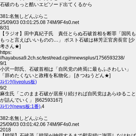
石破のもっと酷いエピソード出てくるから
381:名無しどんぶらこ
25/09/03 03:01:25.08 74M/9F4s0.net
8/31
【ラジオ】田中真紀子氏 責任とらぬ石破首相を断罪「国民も
もっと言えばいいものの…」 ポスト石破は林芳正官房長官 [少
考さん★]
https:
//hayabusa9.2ch.sc/test/read.cgi/mnewsplus/1756593238/
9/1
小沢一郎氏、石破首相は「自民党の終焉に最もふさわしい」
「辞めたくないと政権を私物化」 [きつねうどん★]
ｽﾚﾘﾝｸ(liveplus板)
9/2
麻生氏「このまま石破が居座り続ければ自民党はあらゆること
が詰んでいく」 [662593167]
ｽﾚﾘﾝｸ(news板:1番)
,4
382:名無しどんぶらこ
25/09/03 03:01:42.06 74M/9F4s0.net
2018
【韓国】石破茂「韓国が納得するまで慰安婦に謝罪しなければ