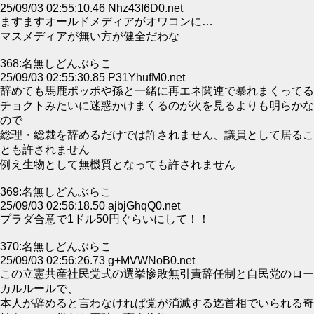
25/09/03 02:55:10.46 Nhz43I6D0.net
ますますオールドメディアがオワコンに…
マスメディアが無い方が健全だわな
368:名無しどんぶらこ
25/09/03 02:55:30.85 P31YhufM0.net
辞めても馬鹿ポッポや孫と一緒に再エネ関連で暴れまくってる
チョクトみたいに迷惑かけまくるのが火を見るよりも明らかな
ので
総理・総裁を辞めるだけでは許されません、議員として居るこ
とも許されません
例え生物として無機質となっても許されません
369:名無しどんぶらこ
25/09/03 02:56:18.50 ajbjGhqQ0.net
プラダ合意で1ドル50円ぐらいにして！！
370:名無しどんぶらこ
25/09/03 02:56:26.73 g+MVWNoB0.net
この立憲共産社民党式の選挙惨敗無引責辞任制と自民党のロー
カルルールで、
本人が辞めると言わなければ党が消滅する迄首相でいられる奇