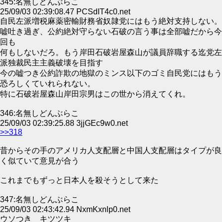
345:名無しどんぶらこ
25/09/03 02:39:08.47 PCSdIT4c0.net
自民左派増税麻薬密輸財務省奴隷党にはもう絶対支持しない。
嘘吐き過ぎ、公約絶対守らない石破の言う事は全部嘘だから今
回も
何もしないだろ。もう岸田石破岩屋森山が議員辞職する迄党左
派独裁民主主義破壊を目指す
今の嘘つき公約詐欺の地獄のミンス以下のゴミ自民党にはもう
恐ろしくていれられない。
特に石破岩屋森山岸田宗男はこの世から消えてくれ。
346:名無しどんぶらこ
25/09/03 02:39:25.88 3jjGEc9w0.net
>>318
昔からその手のアメリカ人支配層と中国人支配層はタイプが良
く似ていて意見が合う
これまでもずっと日本人を殺そうとして来た
347:名無しどんぶらこ
25/09/03 02:43:42.94 NxmKxnlp0.net
ウソつき キツツキ