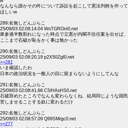
w
なんなら誰かその件について訴訟を起こして憲法判例を作って
ほしいw
289:名無しどんぶらこ
25/09/03 02:08:14.04 WoTGROni0.net
衆参過半数割れになった時点で立憲が内閣不信任案を出せば、
ここまで石破が恥をかく事は無かった
290:名無しどんぶらこ
25/09/03 02:08:20.19 p2X50ZgI0.net
>>281
いま確認したわ
日本の政治状況を一般人の目に留まらないようにしてんな
291:名無しどんぶらこ
25/09/03 02:08:41.66 C5/HAsHS0.net
石破辞めたところでなんも変わらなくね、結局同じような国民
苦しませることする奴に変わるだけ
292:名無しどんぶらこ
25/09/03 02:08:57.09 Q99SMrgc0.net
>>277