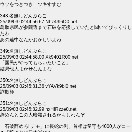
ウソをつきつき ツキすすむ
348:名無しどんぶらこ
25/09/03 02:44:56.67 Nhz43I6D0.net
鳥取県民が参院選まで石破を応援していたと聞いてびっくりし
たわ
あの連中なんかおかしいよね
349:名無しどんぶらこ
25/09/03 02:44:58.00 Xk9401R00.net
「国民がやってもらいたいこと」
結局他人まかせなんよな
350:名無しどんぶらこ
25/09/03 02:45:31.36 vYAVk9bl0.net
詐欺師
351:名無しどんぶらこ
25/09/03 02:45:32.99 hxHIRzze0.net
辞めんとこの人暗殺されるかもしれんぞ
「石破辞めろ‼デモ」に長蛇の列、首相は留守も4000人がコー