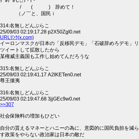
ｹﾞﾙｹﾞﾙＣ□ l丶l丶
/ ( ) 辞めて！
（ノ￣と、国民ｉ
314:名無しどんぶらこ
25/09/03 02:19:17.28 p2X50ZgI0.net
URLﾘﾝｸ(x.com)
イーロンマスクが日本の「反移民デモ」「石破辞めろデモ」リ
ツイートして拡散したから
某権威主義国も工作し始めてんだろうな
315:名無しどんぶらこ
25/09/03 02:19:41.17 A2IKETen0.net
尊王攘夷
316:名無しどんぶらこ
25/09/03 02:19:47.68 3jjGEc9w0.net
>>307
社会保険料の増加もひどい
自分の貰えるマネーとハニーの為に、意図的に国民負担を減ら
す政策をやらない政治家は日本の敵だ