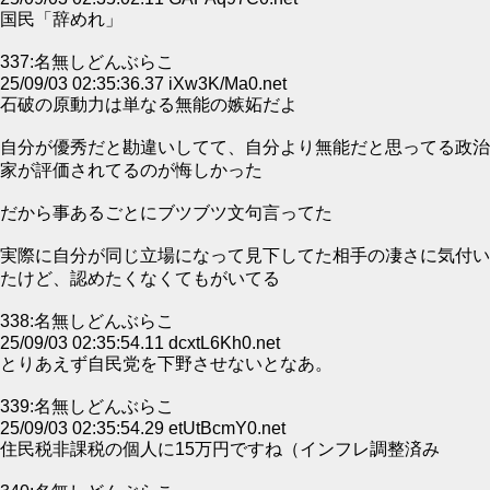
国民「辞めれ」
337:名無しどんぶらこ
25/09/03 02:35:36.37 iXw3K/Ma0.net
石破の原動力は単なる無能の嫉妬だよ
自分が優秀だと勘違いしてて、自分より無能だと思ってる政治
家が評価されてるのが悔しかった
だから事あるごとにブツブツ文句言ってた
実際に自分が同じ立場になって見下してた相手の凄さに気付い
たけど、認めたくなくてもがいてる
338:名無しどんぶらこ
25/09/03 02:35:54.11 dcxtL6Kh0.net
とりあえず自民党を下野させないとなあ。
339:名無しどんぶらこ
25/09/03 02:35:54.29 etUtBcmY0.net
住民税非課税の個人に15万円ですね（インフレ調整済み