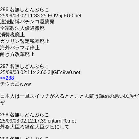
296:名無しどんぶらこ
25/09/03 02:11:33.25 EOV5jiFU0.net
違法賭博パチンコ屋摘発
全宗教法人優遇撤廃
消費税廃止
ガソリン暫定税率廃止
海外バラマキ停止
働き方改革廃止
297:名無しどんぶらこ
25/09/03 02:11:42.60 3jjGEc9w0.net
>>288
チウカ乙www
日本人は一旦スイッチが入るととことん闘う諦めの悪い民族だ
ぞ
298:名無しどんぶらこ
25/09/03 02:12:17.39 crjtarnP0.net
外務大臣ろ経産大臣クビにして
299:名無しどんぶらこ