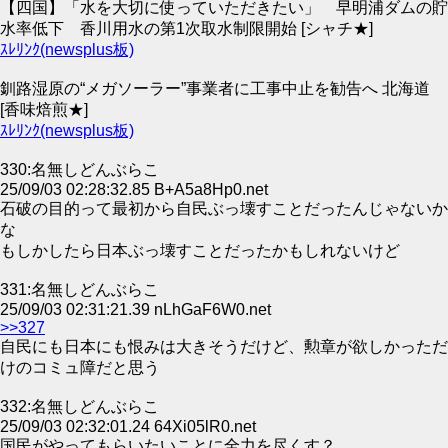
【四国】「水を大切に使っていただきたい」 早明浦ダムの貯
水率低下 香川用水の第1次取水制限開始 [シャチ★]
ｽﾚﾘﾝｸ(newsplus板)
釧路湿原の“メガソーラー”事業者に工事中止を勧告へ 北海道
[香味焙煎★]
ｽﾚﾘﾝｸ(newsplus板)
330:名無しどんぶらこ
25/09/03 02:28:32.85 B+A5a8Hp0.net
石破の目的って最初から自民ぶっ壊すことだったんじゃないか
な
もしかしたら日本ぶっ壊すことだったかもしれないけど
331:名無しどんぶらこ
25/09/03 02:31:21.39 nLhGaF6W0.net
>>327
自民にも日本にも恨みは大きそうだけど、勲章が欲しかっただ
けのコミュ障だと思う
332:名無しどんぶらこ
25/09/03 02:32:01.24 64Xi05lR0.net
国民がやってもらいたいことに全力を尽くす？