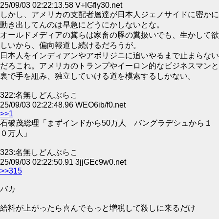
25/09/03 02:22:13.58 V+lGfly30.net
しかし、アメリカの支配者層達が日本人ジェノサイドに密かに
動き出してんのは早急にどうにかしないとな。
オールドメディアの糞らは家畜の豚の糞扱いでも、生かして欲
しいから、偏向報道し続けるだろうが。
日本人をインディアンやアボリジニに追いやるまで止まらない
だろこれ。アメリカのトランプやイーロン的なビジネスマンと
裏で手を組み、独立していける道を模索するしかない。
322:名無しどんぶらこ
25/09/03 02:22:48.96 WEO6ib/f0.net
>>1
石破茂総理「まずインドから50万人 バングラデシュから１
０万人」
323:名無しどんぶらこ
25/09/03 02:22:50.91 3jjGEc9w0.net
>>315
バカ
給料が上がったら喜んでもっと増税して殺しに来るだけ