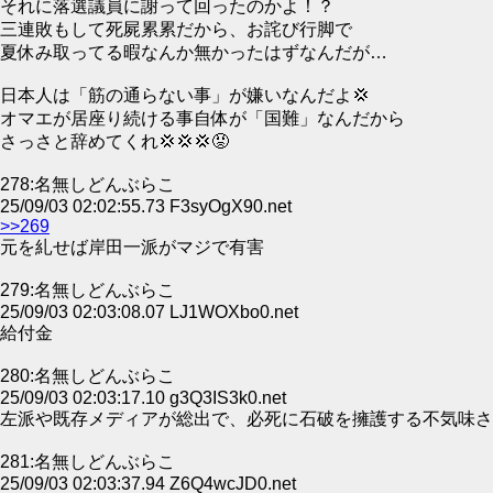
それに落選議員に謝って回ったのかよ！？
三連敗もして死屍累累だから、お詫び行脚で
夏休み取ってる暇なんか無かったはずなんだが…
日本人は「筋の通らない事」が嫌いなんだよ💢
オマエが居座り続ける事自体が「国難」なんだから
さっさと辞めてくれ💢💢💢😡
278:名無しどんぶらこ
25/09/03 02:02:55.73 F3syOgX90.net
>>269
元を糺せば岸田一派がマジで有害
279:名無しどんぶらこ
25/09/03 02:03:08.07 LJ1WOXbo0.net
給付金
280:名無しどんぶらこ
25/09/03 02:03:17.10 g3Q3IS3k0.net
左派や既存メディアが総出で、必死に石破を擁護する不気味さ
281:名無しどんぶらこ
25/09/03 02:03:37.94 Z6Q4wcJD0.net