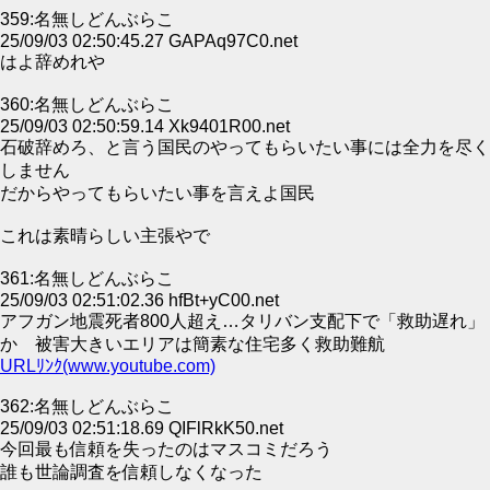
359:名無しどんぶらこ
25/09/03 02:50:45.27 GAPAq97C0.net
はよ辞めれや
360:名無しどんぶらこ
25/09/03 02:50:59.14 Xk9401R00.net
石破辞めろ、と言う国民のやってもらいたい事には全力を尽く
しません
だからやってもらいたい事を言えよ国民
これは素晴らしい主張やで
361:名無しどんぶらこ
25/09/03 02:51:02.36 hfBt+yC00.net
アフガン地震死者800人超え…タリバン支配下で「救助遅れ」
か 被害大きいエリアは簡素な住宅多く救助難航
URLﾘﾝｸ(www.youtube.com)
362:名無しどんぶらこ
25/09/03 02:51:18.69 QIFlRkK50.net
今回最も信頼を失ったのはマスコミだろう
誰も世論調査を信頼しなくなった