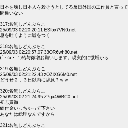
日本を壊し日本人を殺そうとしてる反日外国の工作員と言って
間違いない
317:名無しどんぶらこ
25/09/03 02:20:20.11 ESfox7VN0.net
息を吐くように嘘をつく
318:名無しどんぶらこ
25/09/03 02:20:57.07 33OR6wh80.net
(´・ω・｀)給与微増お願いします。現実的に微増から
319:名無しどんぶらこ
25/09/03 02:21:22.43 zOZIXG6M0.net
どうせ２，３日以内に辞意？ｗｗ
320:名無しどんぶらこ
25/09/03 02:21:24.95 Z7gx4WBC0.net
初志貫徹
給付金いっちゃって下さい
あなたは総理なんですから
321:名無しどんぶらこ