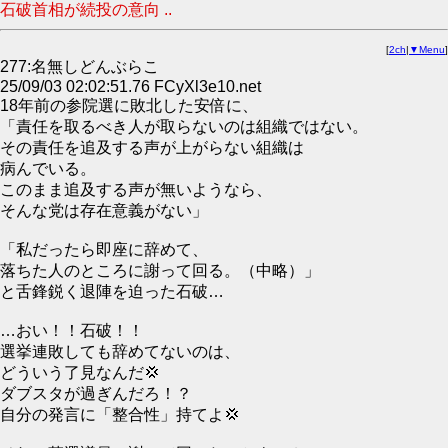
石破首相が続投の意向 ..
[
2ch
|
▼Menu
]
277:名無しどんぶらこ
25/09/03 02:02:51.76 FCyXl3e10.net
18年前の参院選に敗北した安倍に、
「責任を取るべき人が取らないのは組織ではない。
その責任を追及する声が上がらない組織は
病んでいる。
このまま追及する声が無いようなら、
そんな党は存在意義がない」
「私だったら即座に辞めて、
落ちた人のところに謝って回る。（中略）」
と舌鋒鋭く退陣を迫った石破…
…おい！！石破！！
選挙連敗しても辞めてないのは、
どういう了見なんだ💢
ダブスタが過ぎんだろ！？
自分の発言に「整合性」持てよ💢