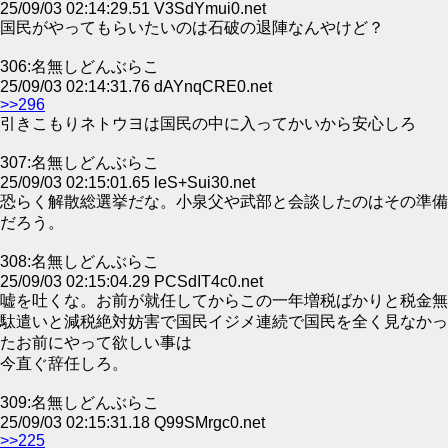
25/09/03 02:14:29.51 V3SdYmui0.net
国民がやってもらいたいのは石破の退陣なんやけど？
306:名無しどんぶらこ
25/09/03 02:14:31.76 dAYnqCRE0.net
>>296
引きこもりネトウヨは国民の中に入ってかいから安心しろ
307:名無しどんぶらこ
25/09/03 02:15:01.65 leS+Sui30.net
恐らく解散総選挙だな。小泉父や武部と会談したのはその準備
だろう。
308:名無しどんぶらこ
25/09/03 02:15:04.29 PCSdIT4c0.net
嘘を吐くな。お前が就任してからこの一年増税ばかりと税金無
駄遣いと減税絶対妨害で国民イジメ連続で国民を全く見なかっ
たお前にやって欲しい事は
今直ぐ辞任しろ。
309:名無しどんぶらこ
25/09/03 02:15:31.18 Q99SMrgc0.net
>>225