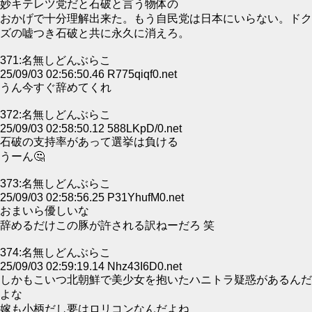
妙キテレツ党だと石破と言う物体の
おかげで十分理解出来た。もう自民党は日本にいらない。ドク
ズの嘘つき石破と共に永久に消えろ。
371:名無しどんぶらこ
25/09/03 02:56:50.46 R775qiqf0.net
うん今すぐ辞めてくれ
372:名無しどんぶらこ
25/09/03 02:58:50.12 588LKpD/0.net
石破の支持率があって選挙は負ける
うーん🤔
373:名無しどんぶらこ
25/09/03 02:58:56.25 P31YhufM0.net
おまいら優しいな
辞めるだけこの豚が許される訳ねーだろ 笑
374:名無しどんぶらこ
25/09/03 02:59:19.14 Nhz43I6D0.net
しかもこいつ北朝鮮で美少女を抱いたハニトラ疑惑があるんだ
よな
嫁も小柄だし要はロリコンなんだよね