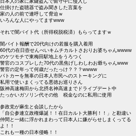
日本人の家に家鍵盗んで留守中に侵入し
仕掛けた盗聴器で盗み聞きした言葉を
家の人の前で連呼して脅迫ｗ
いろんな人にやってますwww
それで闇バイト代（所得税脱税済）もらってますｗ
闇バイト報酬で20代向けの若服を購入着用
60代の在日壺せんべいキムチカルトさおりお婆ちゃんwwww
のケツモチで東梅田駅地上をうろつく
警官のコスプレした70代の黒焦げしわしわお爺ちゃんwww
警官の定年って何歳だったっけ？？？wwww
パトカーを無辜の日本人市民へのストーキングに
私用で使いまくってる悪徳お巡りさん
阪神高速梅田から北摂名神高速までドライブデート中
たっかいガソリン代その他 税金なのに私用に使用
参政党が麻生と会談したから
「自公参連立政権爆誕！！在日カルト大勝利！！」と勘違い
仲間と一緒に浮かれまわって日本人に嫌がらせしまくってる
よ！！
これも一種の日本侵略！！