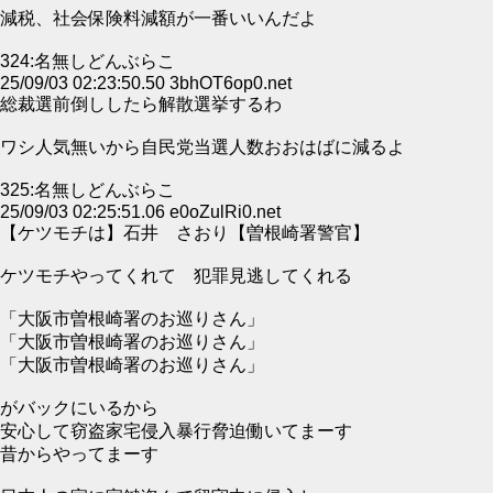
減税、社会保険料減額が一番いいんだよ
324:名無しどんぶらこ
25/09/03 02:23:50.50 3bhOT6op0.net
総裁選前倒ししたら解散選挙するわ
ワシ人気無いから自民党当選人数おおはばに減るよ
325:名無しどんぶらこ
25/09/03 02:25:51.06 e0oZulRi0.net
【ケツモチは】石井 さおり【曽根崎署警官】
ケツモチやってくれて 犯罪見逃してくれる
「大阪市曽根崎署のお巡りさん」
「大阪市曽根崎署のお巡りさん」
「大阪市曽根崎署のお巡りさん」
がバックにいるから
安心して窃盗家宅侵入暴行脅迫働いてまーす
昔からやってまーす