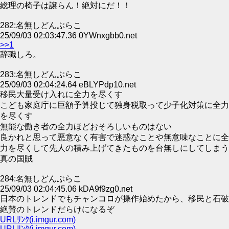
総理の椅子は譲らん！絶対にだ！！
282:名無しどんぶらこ
25/09/03 02:03:47.36 0YWnxgbb0.net
>>1
辞職しろ。
283:名無しどんぶらこ
25/09/03 02:04:24.64 eBLYPdp10.net
移民大量受け入れに全力を尽くす
こども家庭庁に巨額予算投じて独身税取って少子化対策に全力
を尽くす
無能な働き者の全力ほどおそろしいものはない
良かれと思って悪意なく有害で迷惑なことや無意味なことに全
力を尽くして先人の積み上げてきたものを台無しにしてしまう
真の国賊
284:名無しどんぶらこ
25/09/03 02:04:45.06 kDA9f9zg0.net
日本のトレンドでもチャンコロが操作始めたから、移民と石破
絶賛のトレンドだらけになるぞ
URLﾘﾝｸ(i.imgur.com)
URLﾘﾝｸ(i.imgur.com)