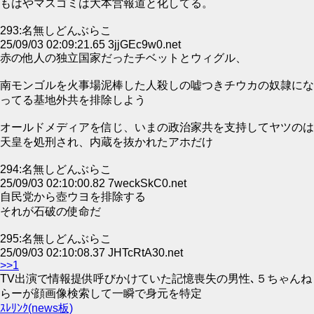
もはやマスゴミは大本営報道と化してる。
293:名無しどんぶらこ
25/09/03 02:09:21.65 3jjGEc9w0.net
赤の他人の独立国家だったチベットとウィグル、
南モンゴルを火事場泥棒した人殺しの嘘つきチウカの奴隷にな
ってる基地外共を排除しよう
オールドメディアを信じ、いまの政治家共を支持してヤツのは
天皇を処刑され、内蔵を抜かれたアホだけ
294:名無しどんぶらこ
25/09/03 02:10:00.82 7weckSkC0.net
自民党から壺ウヨを排除する
それが石破の使命だ
295:名無しどんぶらこ
25/09/03 02:10:08.37 JHTcRtA30.net
>>1
TV出演で情報提供呼びかけていた記憶喪失の男性､５ちゃんね
らーが顔画像検索して一瞬で身元を特定
ｽﾚﾘﾝｸ(news板)