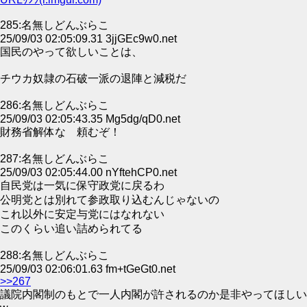
285:名無しどんぶらこ
25/09/03 02:05:09.31 3jjGEc9w0.net
国民のやって欲しいことは、
チウカ奴隷の石破一派の退陣と減税だ
286:名無しどんぶらこ
25/09/03 02:05:43.35 Mg5dg/qD0.net
財務省解体な 頼むぞ！
287:名無しどんぶらこ
25/09/03 02:05:44.00 nYftehCP0.net
自民党は一気に保守政党に戻るわ
公明党とは別れて参政取り込むんじゃないの
これ以外に安定与党にはなれない
このくらい追い詰められてる
288:名無しどんぶらこ
25/09/03 02:06:01.63 fm+tGeGt0.net
>>267
議院内閣制のもとで一人内閣が許されるのか是非やってほしい