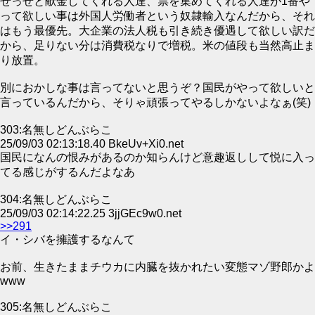
せっせと献金してくれる人達、票を集めてくれる人達が1番や
って欲しい事は外国人労働者という奴隷輸入なんだから、それ
はもう最優先。大企業の法人税も引き続き優遇して欲しい訳だ
から、足りない分は消費税なりで増税。米の値段も当然高止ま
り放置。
別におかしな事は言ってないと思うぞ？国民がやって欲しいと
言っているんだから、そりゃ頑張ってやるしかないよなぁ(笑)
303:名無しどんぶらこ
25/09/03 02:13:18.40 BkeUv+Xi0.net
国民になんの恨みがあるのか知らんけど意趣返しして悦に入っ
てる感じがするんだよなあ
304:名無しどんぶらこ
25/09/03 02:14:22.25 3jjGEc9w0.net
>>291
イ・シバを擁護するなんて
お前、生きたままチウカに内臓を抜かれたい変態マゾ野郎かよ
www
305:名無しどんぶらこ