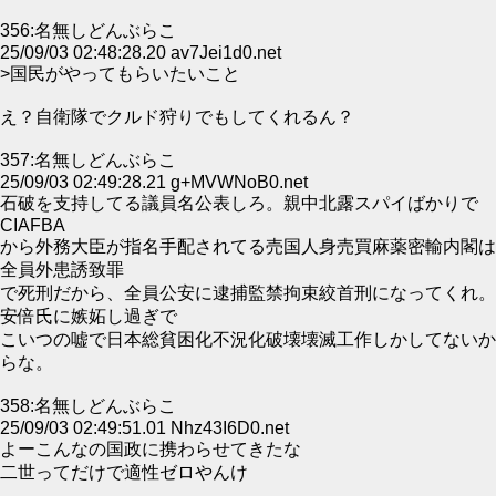
356:名無しどんぶらこ
25/09/03 02:48:28.20 av7Jei1d0.net
>国民がやってもらいたいこと
え？自衛隊でクルド狩りでもしてくれるん？
357:名無しどんぶらこ
25/09/03 02:49:28.21 g+MVWNoB0.net
石破を支持してる議員名公表しろ。親中北露スパイばかりで
CIAFBA
から外務大臣が指名手配されてる売国人身売買麻薬密輸内閣は
全員外患誘致罪
で死刑だから、全員公安に逮捕監禁拘束絞首刑になってくれ。
安倍氏に嫉妬し過ぎで
こいつの嘘で日本総貧困化不況化破壊壊滅工作しかしてないか
らな。
358:名無しどんぶらこ
25/09/03 02:49:51.01 Nhz43I6D0.net
よーこんなの国政に携わらせてきたな
二世ってだけで適性ゼロやんけ