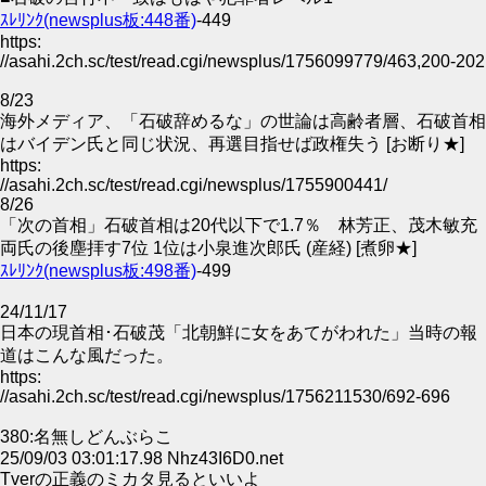
ｽﾚﾘﾝｸ(newsplus板:448番)
-449
https:
//asahi.2ch.sc/test/read.cgi/newsplus/1756099779/463,200-202
8/23
海外メディア、「石破辞めるな」の世論は高齢者層、石破首相
はバイデン氏と同じ状況、再選目指せば政権失う [お断り★]
https:
//asahi.2ch.sc/test/read.cgi/newsplus/1755900441/
8/26
「次の首相」石破首相は20代以下で1.7％ 林芳正、茂木敏充
両氏の後塵拝す7位 1位は小泉進次郎氏 (産経) [煮卵★]
ｽﾚﾘﾝｸ(newsplus板:498番)
-499
24/11/17
日本の現首相･石破茂「北朝鮮に女をあてがわれた」当時の報
道はこんな風だった。
https:
//asahi.2ch.sc/test/read.cgi/newsplus/1756211530/692-696
380:名無しどんぶらこ
25/09/03 03:01:17.98 Nhz43I6D0.net
Tverの正義のミカタ見るといいよ