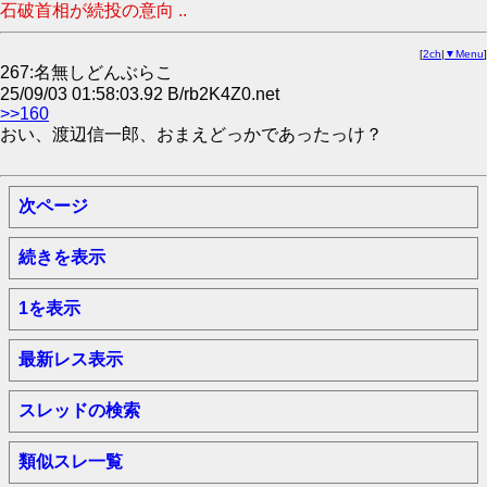
石破首相が続投の意向 ..
[
2ch
|
▼Menu
]
267:名無しどんぶらこ
25/09/03 01:58:03.92 B/rb2K4Z0.net
>>160
おい、渡辺信一郎、おまえどっかであったっけ？
次ページ
続きを表示
1を表示
最新レス表示
スレッドの検索
類似スレ一覧