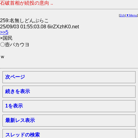
石破首相が続投の意向 ..
[
2ch
|
▼Menu
]
259:名無しどんぶらこ
25/09/03 01:55:03.08 6irZXzhK0.net
>>5
×国民
〇壺バカウヨ
ｗ
次ページ
続きを表示
1を表示
最新レス表示
スレッドの検索