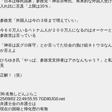
「日本は移民国家」参政党・神谷宗幣氏、将来的な外国人受け
入れ比に言及「上限は10％」
参政党「外国人は今の３倍まで増えていい」
今６０万人いるベトナム人が２００万人になるのはオーケーと
参政党は言っている
「神谷は反グロ保守」とか言ってた社会の負け組ネトウヨなん
か言えよ
ひろゆき氏「やっぱ、参政党支持者はアホなんちゃう？」と私
見
正解！（笑）
36:名無しどんぶらこ
25/09/02 22:49:55.55 7GDII0JG0.net
弁護士会の弁護士は
現在の国籍と帰化歴の有無