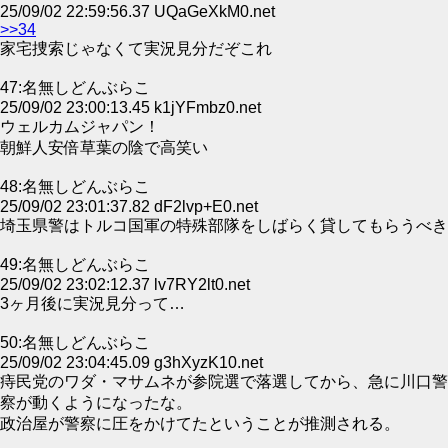
25/09/02 22:59:56.37 UQaGeXkM0.net
>>34
家宅捜索じゃなくて実況見分だぞこれ
47:名無しどんぶらこ
25/09/02 23:00:13.45 k1jYFmbz0.net
ウェルカムジャパン！
朝鮮人安倍草葉の陰で高笑い
48:名無しどんぶらこ
25/09/02 23:01:37.82 dF2lvp+E0.net
埼玉県警はトルコ国軍の特殊部隊をしばらく貸してもらうべき
49:名無しどんぶらこ
25/09/02 23:02:12.37 lv7RY2lt0.net
3ヶ月後に実況見分って…
50:名無しどんぶらこ
25/09/02 23:04:45.09 g3hXyzK10.net
痔民党のワダ・マサムネが参院選で落選してから、急に川口警
察が動くようになったな。
政治屋が警察に圧をかけてたということが推測される。