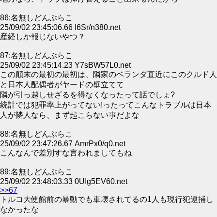
86:名無しどんぶらこ
25/09/02 23:45:06.66 I6Sr/n380.net
産経しか報じないやつ？
87:名無しどんぶらこ
25/09/02 23:45:14.23 Y7sBW57L0.net
この顛末の最初の最初は、隣家のベランダ直近にこのクルド人
と日本人配偶者がヤードの壁立てて
隣が引っ越しせざるを得なくなったって話でしょ?
統計では犯罪率上がってない!ったってこんなトラブルは日本
人が隣人なら、まず起こらない事だよな
88:名無しどんぶらこ
25/09/02 23:47:26.67 AmrPx0/q0.net
こんなんで差別すな言われましてもね
89:名無しどんぶらこ
25/09/02 23:48:03.33 0UIg5EV60.net
>>67
トルコ大使館前の暴動でも車壊されてるの1人も現行犯逮捕し
なかったな