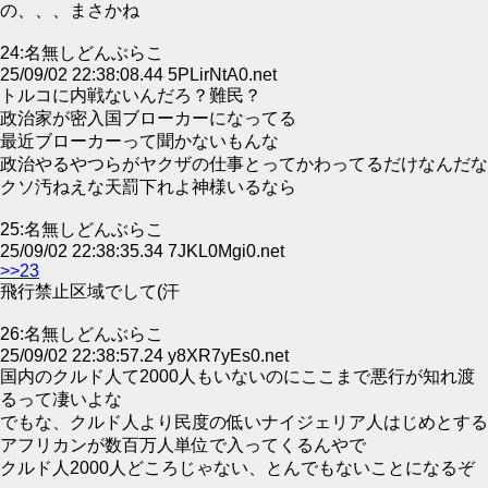
の、、、まさかね
24:名無しどんぶらこ
25/09/02 22:38:08.44 5PLirNtA0.net
トルコに内戦ないんだろ？難民？
政治家が密入国ブローカーになってる
最近ブローカーって聞かないもんな
政治やるやつらがヤクザの仕事とってかわってるだけなんだな
クソ汚ねえな天罰下れよ神様いるなら
25:名無しどんぶらこ
25/09/02 22:38:35.34 7JKL0Mgi0.net
>>23
飛行禁止区域でして(汗
26:名無しどんぶらこ
25/09/02 22:38:57.24 y8XR7yEs0.net
国内のクルド人て2000人もいないのにここまで悪行が知れ渡
るって凄いよな
でもな、クルド人より民度の低いナイジェリア人はじめとする
アフリカンが数百万人単位で入ってくるんやで
クルド人2000人どころじゃない、とんでもないことになるぞ