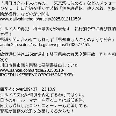
「川口はクルド人のもの」「東京湾に沈める」などのメッセー
ジが… 川口市議が明かす苦悩「無免許運転、他人名義、無保
険が横行」などの深い闇も
www.dailyshincho.jp/article/2025/01211059/
.
クルド人の再犯、埼玉県警が公表せず 執行猶予中に再び性的
暴行！
県議が問い合わせても答えず「県知事も人ごとのような発言」
asahi.2ch.sc/test/read.cgi/newsplus/1733577451/
.
飲酒運転時速125km逆走！埼玉県南の移民交通事故、昨年も相
次ぐ
川口市長市議ら県警に要望書提出していた
www.sankei.com/article/20250518-
IROZDLUKZ5EEVCO7PCH5DNTBXE/
四季@clover189437 23.10.9
クルドの文化や習慣を否定するわけではない。
日本のルール・マナーを守ることは最低条件。
何度も通報したコンビニオーナーも絶望してる。
警察が警察の役割を放棄してるからだ！