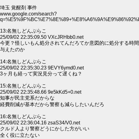
埼玉 覚醒剤 事件
www.google.com/search?
q=%E5%9F%BC%E7%8E%89+%E8%A6%9A%E9%86%92%
13:名無しどんぶらこ
25/09/02 22:35:09.50 VXcJRHbb0.net
今更？怪しいもん処分されてんだろてか意図的に処分する時間
与えたのか
14:名無しどんぶらこ
25/09/02 22:35:30.23 9EVY6ymd0.net
3ヶ月も経って実況見分って遅くね？
15:名無しどんぶらこ
25/09/02 22:35:48.66 9e5kKd5+0.net
知事が民主党系だからな
経費削減が基本だから警察も減らしたいんだろ
16:名無しどんぶらこ
25/09/02 22:36:04.16 zsaS34/V0.net
クルド人より警察どうにかした方がいい
全く役に立たない