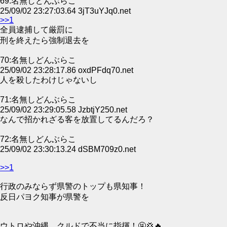
69:名無しどんぶらこ
25/09/02 23:27:03.64 3jT3uYJq0.net
>>1
全員逮捕して厳罰に
刑を終えたら強制退去を
70:名無しどんぶらこ
25/09/02 23:28:17.86 oxdPFdq70.net
人を殺したわけじゃないし
71:名無しどんぶらこ
25/09/02 23:29:05.58 JzbtjY250.net
なんで招かれざる客を放置してるんだろ？
72:名無しどんぶらこ
25/09/02 23:30:13.24 dSBM709z0.net
>>1
行政のみならず県警のトップも県知事！
反日パヨク知事が県警を
ウトロや沖縄、クルドで不当に指揮！🤬💢🔥