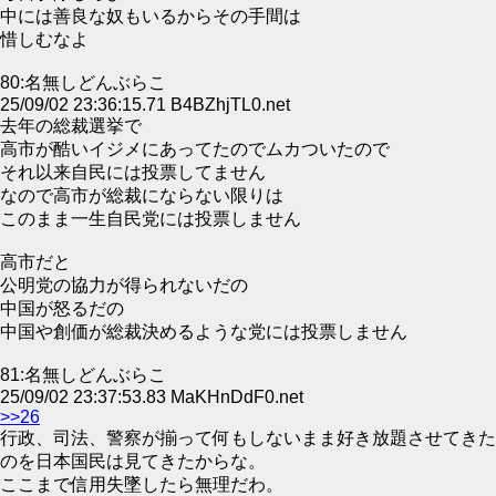
中には善良な奴もいるからその手間は
惜しむなよ
80:名無しどんぶらこ
25/09/02 23:36:15.71 B4BZhjTL0.net
去年の総裁選挙で
高市が酷いイジメにあってたのでムカついたので
それ以来自民には投票してません
なので高市が総裁にならない限りは
このまま一生自民党には投票しません
高市だと
公明党の協力が得られないだの
中国が怒るだの
中国や創価が総裁決めるような党には投票しません
81:名無しどんぶらこ
25/09/02 23:37:53.83 MaKHnDdF0.net
>>26
行政、司法、警察が揃って何もしないまま好き放題させてきた
のを日本国民は見てきたからな。
ここまで信用失墜したら無理だわ。