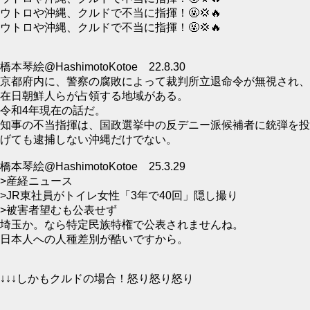
ウトロや沖縄、クルドで不当に指揮！🤬💢🔥
ウトロや沖縄、クルドで不当に指揮！🤬💢🔥
橋本琴絵@HashimotoKotoe 22.8.30
京都府内に、警察の腐敗によって裁判所立退命令が無視され、
在日朝鮮人らが占領する地域がある。
令和4年現在の話だ。
知事の不当指揮は、国政選挙中の反デニー派候補者に銃弾を投
げても逮捕しない沖縄だけでない。
橋本琴絵@HashimotoKotoe 25.3.29
>産経ニュース
>JR東社員がトイレ女性「3年で40回」隠し撮り
>被害者望むも公表せず
埼玉か。なら特定民族特権で公表されませんね。
日本人への人種差別が酷いですから。
↓↓↓しかもクルドの場合！怒り怒り怒り