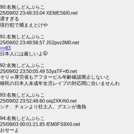
90:名無しどんぶらこ
25/09/02 23:48:33.04 XEfdES6/0.net
遅すぎる
現行犯で捕まえとけや
91:名無しどんぶらこ
25/09/02 23:48:58.57 JS2pvz3M0.net
>>83
日本人には厳しいよ🤭
92:名無しどんぶらこ
25/09/02 23:50:05.49 53yaTF+t0.net
そりゃ厚労省もアフターピル年齢確認廃止しないと
移民の日本人未成年女児レイプの対応間に合いませんわ
93:名無しどんぶらこ
25/09/02 23:52:48.60 oiq2XKrh0.net
シナ、チョンより狂土人、グエンが激熱
94:名無しどんぶらこ
25/09/03 00:01:21.85 /EM0FS9X0.net
おせーよ