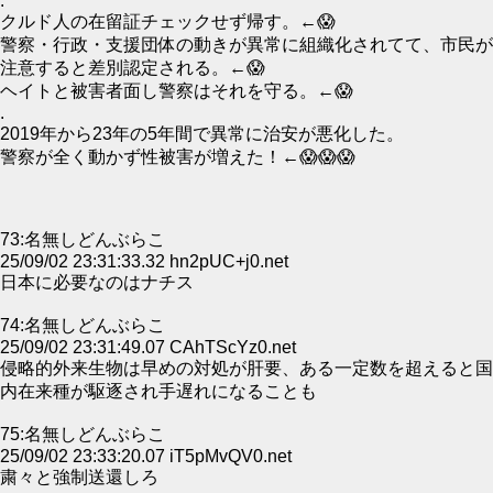
.
クルド人の在留証チェックせず帰す。←😱
警察・行政・支援団体の動きが異常に組織化されてて、市民が
注意すると差別認定される。←😱
ヘイトと被害者面し警察はそれを守る。←😱
.
2019年から23年の5年間で異常に治安が悪化した。
警察が全く動かず性被害が増えた！←😱😱😱
73:名無しどんぶらこ
25/09/02 23:31:33.32 hn2pUC+j0.net
日本に必要なのはナチス
74:名無しどんぶらこ
25/09/02 23:31:49.07 CAhTScYz0.net
侵略的外来生物は早めの対処が肝要、ある一定数を超えると国
内在来種が駆逐され手遅れになることも
75:名無しどんぶらこ
25/09/02 23:33:20.07 iT5pMvQV0.net
粛々と強制送還しろ