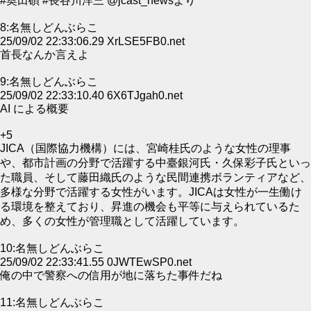
#奥田碩 #長谷川洋三 @jcast_newsより
8:名無しどんぶらこ
25/09/02 22:33:06.29 XrLSE5FB0.net
首長なんか言えよ
9:名無しどんぶらこ
25/09/02 22:33:10.40 6X6TJgah0.net
AI による概要
+5
JICA（国際協力機構）には、宮崎桂氏のような女性の理事
や、都市計画の分野で活躍する中臺銀河氏・久保彩子氏といっ
た職員、そして藤田織氏のような民間連携ボランティアなど、
多様な分野で活躍する女性がいます。JICAは女性が一生働け
る環境を整えており、昇進の機会も平等に与えられているた
め、多くの女性が管理職として活躍しています。
10:名無しどんぶらこ
25/09/02 22:33:41.55 0JWTEwSP0.net
俺の中で警察への信用が地に落ちた事件だね
11:名無しどんぶらこ