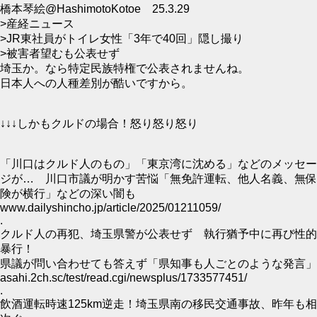
橋本琴絵@HashimotoKotoe 25.3.29
>産経ニュース
>JR東社員がトイレ女性「3年で40回」隠し撮り
>被害者望むも公表せず
埼玉か。なら特定民族特権で公表されませんね。
日本人への人種差別が酷いですから。
↓↓↓しかもクルドの場合！怒り怒り怒り
「川口はクルド人のもの」「東京湾に沈める」などのメッセー
ジが… 川口市議が明かす苦悩「無免許運転、他人名義、無保
険が横行」などの深い闇も
www.dailyshincho.jp/article/2025/01211059/
.
クルド人の再犯、埼玉県警が公表せず 執行猶予中に再び性的
暴行！
県議が問い合わせても答えず「県知事も人ごとのような発言」
asahi.2ch.sc/test/read.cgi/newsplus/1733577451/
.
飲酒運転時速125km逆走！埼玉県南の移民交通事故、昨年も相