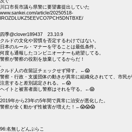
次ぐ
川口市長市議ら県警に要望書提出していた
www.sankei.com/article/20250518-
IROZDLUKZ5EEVCO7PCH5DNTBXE/
四季@clover189437 23.10.9
クルドの文化や習慣を否定するわけではない。
日本のルール・マナーを守ることは最低条件。
何度も通報したコンビニオーナーも絶望してる。
警察が警察の役割を放棄してるからだ！
.
クルド人の在留証チェックせず帰す。←😱
警察・行政・支援団体の動きが異常に組織化されてて、市民が
注意すると差別認定される。←😱
ヘイトと被害者面し警察はそれを守る。←😱
.
2019年から23年の5年間で異常に治安が悪化した。
警察が全く動かず性被害が増えた！←😱😱😱
96:名無しどんぶらこ