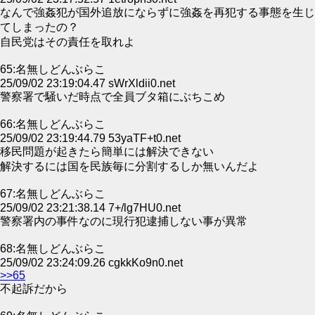
なんで強姦犯が国外追放にならずに強姦を再犯する事態を生じ
てしまったの？
自民党はその責任を取れよ
65:名無しどんぶらこ
25/09/02 23:19:04.47 sWrXldii0.net
警察署で騒いだ時点で全員ブタ箱にぶちこめ
66:名無しどんぶらこ
25/09/02 23:19:44.79 53yaTF+t0.net
移民問題が起きたら簡単には解決できない
解決するには国を民族毎に分割するしか無いんだよ
67:名無しどんぶらこ
25/09/02 23:21:38.14 7+/lg7HU0.net
警察署内の事件なのに現行犯逮捕しない事が異常
68:名無しどんぶらこ
25/09/02 23:24:09.26 cgkkKo9n0.net
>>65
不起訴だから