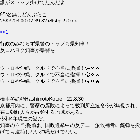
誰がストップ掛けてたんだよ
95:名無しどんぶらこ
25/09/03 00:02:39.82 i8ts0gRk0.net
>>1
行政のみならず県警のトップも県知事！
反日パヨク知事が県警を
ウトロや沖縄、クルドで不当に指揮！🤬💢🔥
ウトロや沖縄、クルドで不当に指揮！🤬💢🔥
ウトロや沖縄、クルドで不当に指揮！🤬💢🔥
橋本琴絵@HashimotoKotoe 22.8.30
京都府内に、警察の腐敗によって裁判所立退命令が無視され、
在日朝鮮人らが占領する地域がある。
令和4年現在の話だ。
知事の不当指揮は、国政選挙中の反デニー派候補者に銃弾を投
げても逮捕しない沖縄だけでない。