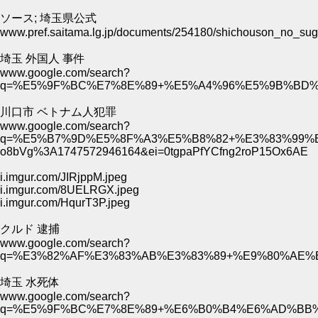
ソース; 埼玉県公式
www.pref.saitama.lg.jp/documents/254180/shichouson_no_su
埼玉 外国人 事件
www.google.com/search?
q=%E5%9F%BC%E7%8E%89+%E5%A4%96%E5%9B%BD
川口市 ベトナム人犯罪
www.google.com/search?
q=%E5%B7%9D%E5%8F%A3%E5%B8%82+%E3%83%99%E3%
o8bVg%3A1747572946164&ei=0tgpaPfYCfng2roP15Ox6AE
i.imgur.com/JIRjppM.jpeg
i.imgur.com/8UELRGX.jpeg
i.imgur.com/HqurT3P.jpeg
クルド 逮捕
www.google.com/search?
q=%E3%82%AF%E3%83%AB%E3%83%89+%E9%80%AE%
埼玉 水死体
www.google.com/search?
q=%E5%9F%BC%E7%8E%89+%E6%B0%B4%E6%AD%BB