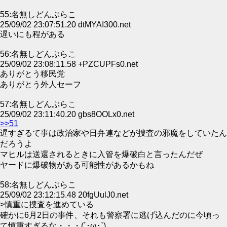
55:名無しどんぶらこ
25/09/02 23:07:51.20 dtMYAI300.net
遅いにも程がある
56:名無しどんぶらこ
25/09/02 23:08:11.58 +PZCUPFs0.net
ありがとう移民党
ありがとう外人セーフ
57:名無しどんぶらこ
25/09/02 23:11:40.20 gbs8OOLx0.net
>>51
遅すぎるて事は政治家や日弁連などが捜査の邪魔をしていたん
だろうよ
マヒルは送還されるときに入管を爆破白と言ったんだぜ
ヤードに爆破物がある可能性があるかもね
58:名無しどんぶらこ
25/09/02 23:12:15.48 20fgUulJ0.net
>慎重に捜査を進めている
確かに6月2日の事件、それも警察署に逃げ込んだのに今頃っ
て慎重すぎるな・・・(´･ω･`)