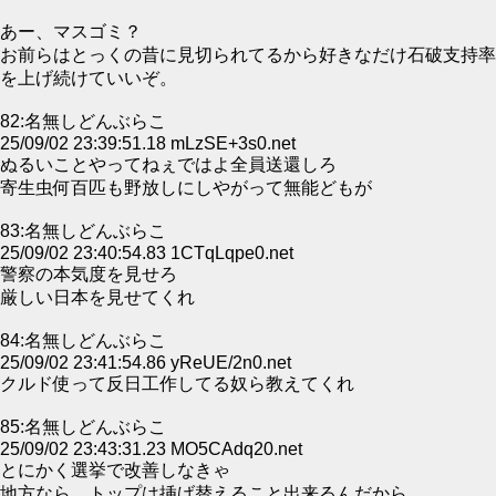
あー、マスゴミ？
お前らはとっくの昔に見切られてるから好きなだけ石破支持率
を上げ続けていいぞ。
82:名無しどんぶらこ
25/09/02 23:39:51.18 mLzSE+3s0.net
ぬるいことやってねぇではよ全員送還しろ
寄生虫何百匹も野放しにしやがって無能どもが
83:名無しどんぶらこ
25/09/02 23:40:54.83 1CTqLqpe0.net
警察の本気度を見せろ
厳しい日本を見せてくれ
84:名無しどんぶらこ
25/09/02 23:41:54.86 yReUE/2n0.net
クルド使って反日工作してる奴ら教えてくれ
85:名無しどんぶらこ
25/09/02 23:43:31.23 MO5CAdq20.net
とにかく選挙で改善しなきゃ
地方なら、トップは挿げ替えること出来るんだから