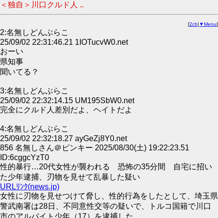
＜独自＞川口クルド人 ..
[
2ch
|
▼Menu
]
2:名無しどんぶらこ
25/09/02 22:31:46.21 1IOTucvW0.net
おーい
県知事
聞いてる？
3:名無しどんぶらこ
25/09/02 22:32:14.15 UM195SbW0.net
完全にクルド人差別だよ、ヘイトだよ
4:名無しどんぶらこ
25/09/02 22:32:18.27 ayGeZj8Y0.net
856 名無しさん＠ピンキー 2025/08/30(土) 19:22:23.51
ID:6cggcYzT0
性的暴行…20代女性が襲われる 恐怖の35分間 自宅に招い
た少年逮捕、刃物を見せて乱暴した疑い
URLﾘﾝｸ(news.jp)
女性に刃物を見せつけて脅し、性的行為をしたとして、埼玉県
警武南署は28日、不同意性交等の疑いで、トルコ国籍で川口
市のアルバイト少年（17）を逮捕した。