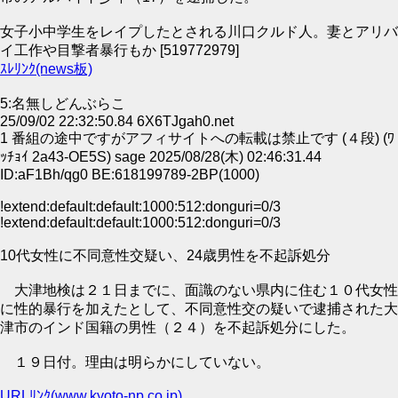
女子小中学生をレイプしたとされる川口クルド人。妻とアリバ
イ工作や目撃者暴行もか [519772979]
ｽﾚﾘﾝｸ(news板)
5:名無しどんぶらこ
25/09/02 22:32:50.84 6X6TJgah0.net
1 番組の途中ですがアフィサイトへの転載は禁止です (４段) (ﾜ
ｯﾁｮｲ 2a43-OE5S) sage 2025/08/28(木) 02:46:31.44
ID:aF1Bh/qg0 BE:618199789-2BP(1000)
!extend:default:default:1000:512:donguri=0/3
!extend:default:default:1000:512:donguri=0/3
10代女性に不同意性交疑い、24歳男性を不起訴処分
大津地検は２１日までに、面識のない県内に住む１０代女性
に性的暴行を加えたとして、不同意性交の疑いで逮捕された大
津市のインド国籍の男性（２４）を不起訴処分にした。
１９日付。理由は明らかにしていない。
URLﾘﾝｸ(www.kyoto-np.co.jp)