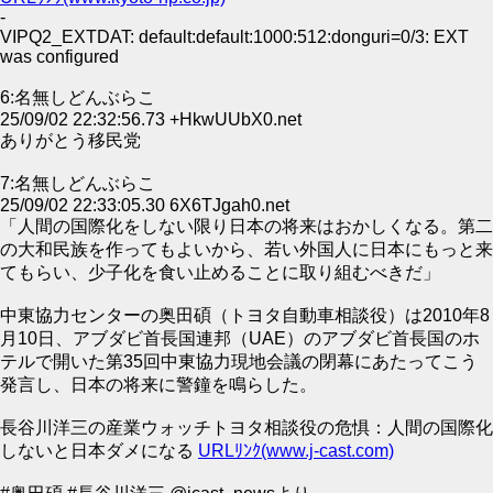
-
VIPQ2_EXTDAT: default:default:1000:512:donguri=0/3: EXT
was configured
6:名無しどんぶらこ
25/09/02 22:32:56.73 +HkwUUbX0.net
ありがとう移民党
7:名無しどんぶらこ
25/09/02 22:33:05.30 6X6TJgah0.net
「人間の国際化をしない限り日本の将来はおかしくなる。第二
の大和民族を作ってもよいから、若い外国人に日本にもっと来
てもらい、少子化を食い止めることに取り組むべきだ」
中東協力センターの奥田碩（トヨタ自動車相談役）は2010年8
月10日、アブダビ首長国連邦（UAE）のアブダビ首長国のホ
テルで開いた第35回中東協力現地会議の閉幕にあたってこう
発言し、日本の将来に警鐘を鳴らした。
長谷川洋三の産業ウォッチトヨタ相談役の危惧：人間の国際化
しないと日本ダメになる
URLﾘﾝｸ(www.j-cast.com)