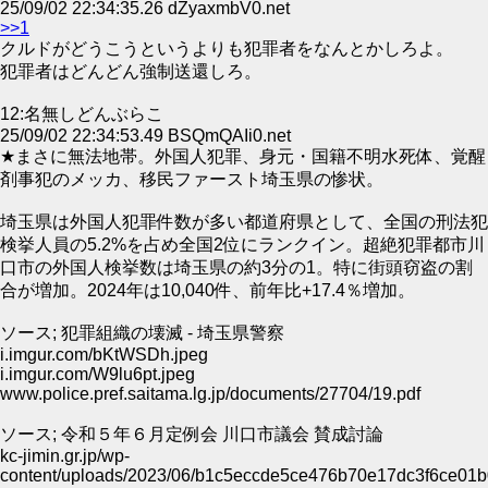
25/09/02 22:34:35.26 dZyaxmbV0.net
>>1
クルドがどうこうというよりも犯罪者をなんとかしろよ。
犯罪者はどんどん強制送還しろ。
12:名無しどんぶらこ
25/09/02 22:34:53.49 BSQmQAIi0.net
★まさに無法地帯。外国人犯罪、身元・国籍不明水死体、覚醒
剤事犯のメッカ、移民ファースト埼玉県の惨状。
埼玉県は外国人犯罪件数が多い都道府県として、全国の刑法犯
検挙人員の5.2%を占め全国2位にランクイン。超絶犯罪都市川
口市の外国人検挙数は埼玉県の約3分の1。特に街頭窃盗の割
合が増加。2024年は10,040件、前年比+17.4％増加。
ソース; 犯罪組織の壊滅 - 埼玉県警察
i.imgur.com/bKtWSDh.jpeg
i.imgur.com/W9lu6pt.jpeg
www.police.pref.saitama.lg.jp/documents/27704/19.pdf
ソース; 令和５年６月定例会 川口市議会 賛成討論
kc-jimin.gr.jp/wp-
content/uploads/2023/06/b1c5eccde5ce476b70e17dc3f6ce01b